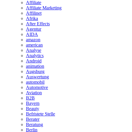
Affiliate
Affiliate Marketing
Affilinet
Afrika
After Effects
Agentur
AIDA
amazon
american
Analyse
Analytics
Android
animation
Augsburg
Auswertung
automobil
Automotive
Aviation
B2B
Bayern
Beauty
Befristete Stelle
Berater
Beratung
Berlin