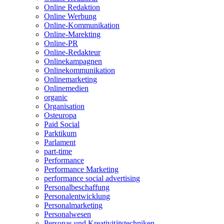
Online Redaktion
Online Werbung
Online-Kommunikation
Online-Marekting
Online-PR
Online-Redakteur
Onlinekampagnen
Onlinekommunikation
Onlinemarketing
Onlinemedien
organic
Organisation
Osteuropa
Paid Social
Parktikum
Parlament
part-time
Performance
Performance Marketing
performance social advertising
Personalbeschaffung
Personalentwicklung
Personalmarketing
Personalwesen
Personas und Kreativitätstechniken