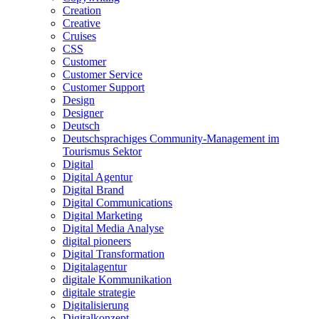
Creation
Creative
Cruises
CSS
Customer
Customer Service
Customer Support
Design
Designer
Deutsch
Deutschsprachiges Community-Management im
Tourismus Sektor
Digital
Digital Agentur
Digital Brand
Digital Communications
Digital Marketing
Digital Media Analyse
digital pioneers
Digital Transformation
Digitalagentur
digitale Kommunikation
digitale strategie
Digitalisierung
Digitalkonzept