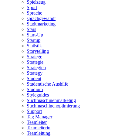
Spielzeug
Sport
Sprache
sprachgewandt
Stadtmarketing
Stars
Start-Up
Startup
Statistik
Storytelling
Stratege
Strategie
Strategien
Strategy
Student
Studentische Aushilfe
Studium
Styleguides
Suchmaschinenmarketing
Suchmaschinenoptimierung
Support
Tag Manager
Teamleiter
Teamleiterin
Teamleitung