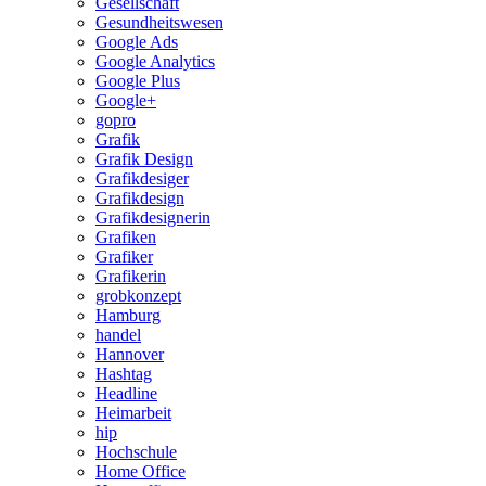
Gesellschaft
Gesundheitswesen
Google Ads
Google Analytics
Google Plus
Google+
gopro
Grafik
Grafik Design
Grafikdesiger
Grafikdesign
Grafikdesignerin
Grafiken
Grafiker
Grafikerin
grobkonzept
Hamburg
handel
Hannover
Hashtag
Headline
Heimarbeit
hip
Hochschule
Home Office