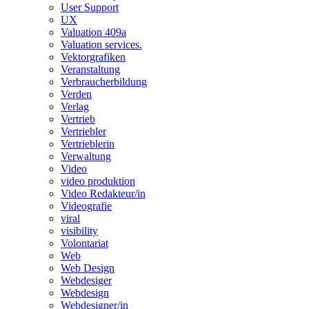
User Support
UX
Valuation 409a
Valuation services.
Vektorgrafiken
Veranstaltung
Verbraucherbildung
Verden
Verlag
Vertrieb
Vertriebler
Vertrieblerin
Verwaltung
Video
video produktion
Video Redakteur/in
Videografie
viral
visibility
Volontariat
Web
Web Design
Webdesiger
Webdesign
Webdesigner/in