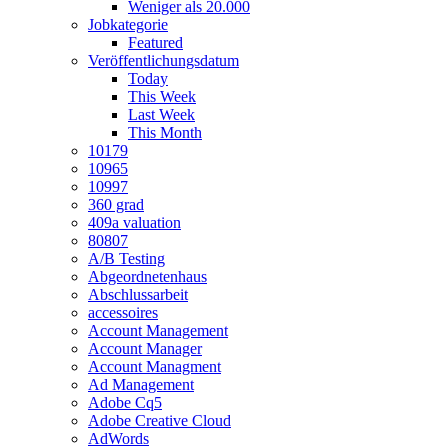
Weniger als 20.000
Jobkategorie
Featured
Veröffentlichungsdatum
Today
This Week
Last Week
This Month
10179
10965
10997
360 grad
409a valuation
80807
A/B Testing
Abgeordnetenhaus
Abschlussarbeit
accessoires
Account Management
Account Manager
Account Managment
Ad Management
Adobe Cq5
Adobe Creative Cloud
AdWords