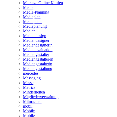
Matratze Online Kaufen
Media
Media-Planning
Mediaplan
Mediapläne
Mediaplanung
Medien
Mediendesign
Mediendesigner
Mediendesignerin
Medienevaluation
Mediengestalter
Mediengestalter/in
Mediengestalterin
Mediengestaltung
mercedes
Messaging
Messe
Metrics
Minderheiten
Mitgliederverwaltung
Mitmachen
mobil
Mobile
Mobiles