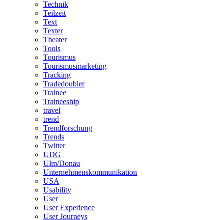
Technik
Teilzeit
Text
Texter
Theater
Tools
Tourismus
Tourismusmarketing
Tracking
Tradedoubler
Trainee
Traineeship
travel
trend
Trendforschung
Trends
Twitter
UDG
Ulm/Donau
Unternehmenskommunikation
USA
Usability
User
User Experience
User Journeys