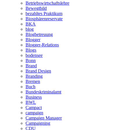
Betriebswirtschaftslehre
Bewegtbild
bezahltes Praktikum
Biosphärenreservate
BKA
blog
Blogbetreuung
Blogger
Blogger-Relations
Blogs
bodensee
Bonn
Brand
Brand Design
Branding
Bremen
Buch
Bundeskriminalamt
Business
BWL
Campact
campaign
Campaign Manager
Campaigning
CDU