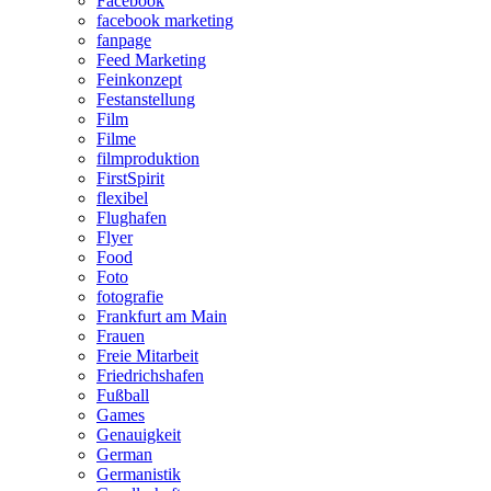
Facebook
facebook marketing
fanpage
Feed Marketing
Feinkonzept
Festanstellung
Film
Filme
filmproduktion
FirstSpirit
flexibel
Flughafen
Flyer
Food
Foto
fotografie
Frankfurt am Main
Frauen
Freie Mitarbeit
Friedrichshafen
Fußball
Games
Genauigkeit
German
Germanistik