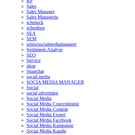
RP
Sales
Sales Manager
Sales Managerin
schmuck
schreiben
SEA
SEM
seniorsocialmediamanager
Sentiment-Analyse
SEO
Service
shop
Snapchat
socail media
SOCIA MEDIA MANAGER
Social
social advertsing
Social Media
Social Media Conceptionist
Social Media Content
Social Media Expert
Social Media Facebook
Social Media Kampagne
Social Media Kanäle