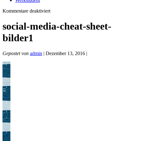
Werkstudent
für
Kommentare deaktiviert
social-
media-
social-media-cheat-sheet-
cheat-
sheet-
bilder1
bilder1
Gepostet von
admin
| Dezember 13, 2016 |