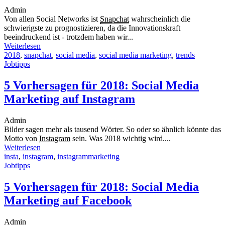
Admin
Von allen Social Networks ist
Snapchat
wahrscheinlich die
schwierigste zu prognostizieren, da die Innovationskraft
beeindruckend ist - trotzdem haben wir...
Weiterlesen
2018
,
snapchat
,
social media
,
social media marketing
,
trends
Jobtipps
5 Vorhersagen für 2018: Social Media
Marketing auf Instagram
Admin
Bilder sagen mehr als tausend Wörter. So oder so ähnlich könnte das
Motto von
Instagram
sein. Was 2018 wichtig wird....
Weiterlesen
insta
,
instagram
,
instagrammarketing
Jobtipps
5 Vorhersagen für 2018: Social Media
Marketing auf Facebook
Admin