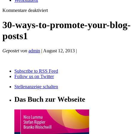
Werkstudent
für
Kommentare deaktiviert
30-
ways-
30-ways-to-promote-your-blog-
to-
promote-
posts1
your-
blog-
posts1
Gepostet von
admin
| August 12, 2013 |
Subscribe to RSS Feed
Follow us on Twitter
Stellenanzeige schalten
Das Buch zur Webseite