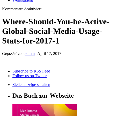
Werkstudent
für
Kommentare deaktiviert
Where-
Should-
Where-Should-You-be-Active-
You-
be-
Global-Social-Media-Usage-
Active-
Global-
Stats-for-2017-1
Social-
Media-
Usage-
Gepostet von
admin
| April 17, 2017 |
Stats-
for-
2017-
1
Subscribe to RSS Feed
Follow us on Twitter
Stellenanzeige schalten
Das Buch zur Webseite