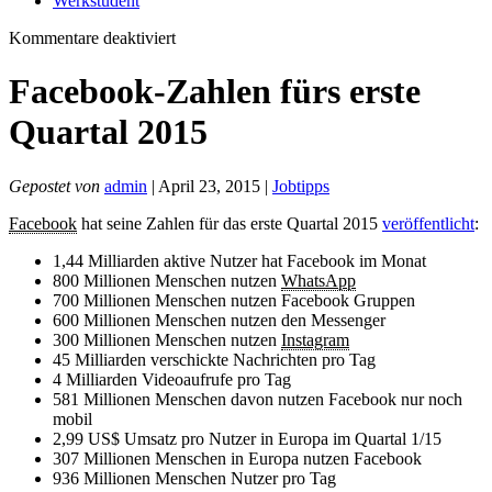
Werkstudent
für
Kommentare deaktiviert
Facebook-
Zahlen
Facebook-Zahlen fürs erste
fürs
erste
Quartal 2015
Quartal
2015
Gepostet von
admin
| April 23, 2015 |
Jobtipps
Facebook
hat seine Zahlen für das erste Quartal 2015
veröffentlicht
:
1,44 Milliarden aktive Nutzer hat Facebook im Monat
800 Millionen Menschen nutzen
WhatsApp
700 Millionen Menschen nutzen Facebook Gruppen
600 Millionen Menschen nutzen den Messenger
300 Millionen Menschen nutzen
Instagram
45 Milliarden verschickte Nachrichten pro Tag
4 Milliarden Videoaufrufe pro Tag
581 Millionen Menschen davon nutzen Facebook nur noch
mobil
2,99 US$ Umsatz pro Nutzer in Europa im Quartal 1/15
307 Millionen Menschen in Europa nutzen Facebook
936 Millionen Menschen Nutzer pro Tag