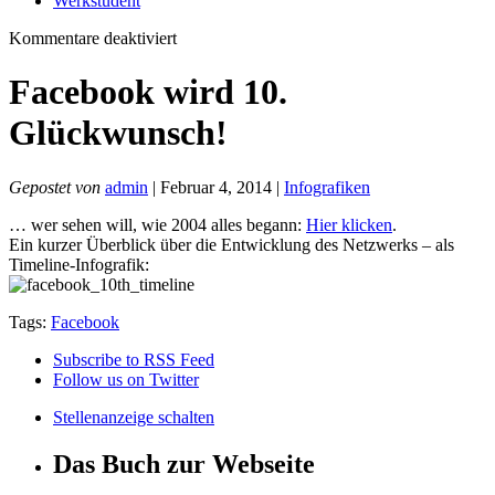
Werkstudent
für
Kommentare deaktiviert
Facebook
wird
Facebook wird 10.
10.
Glückwunsch!
Glückwunsch!
Gepostet von
admin
| Februar 4, 2014 |
Infografiken
… wer sehen will, wie 2004 alles begann:
Hier klicken
.
Ein kurzer Überblick über die Entwicklung des Netzwerks – als
Timeline-Infografik:
Tags:
Facebook
Subscribe to RSS Feed
Follow us on Twitter
Stellenanzeige schalten
Das Buch zur Webseite