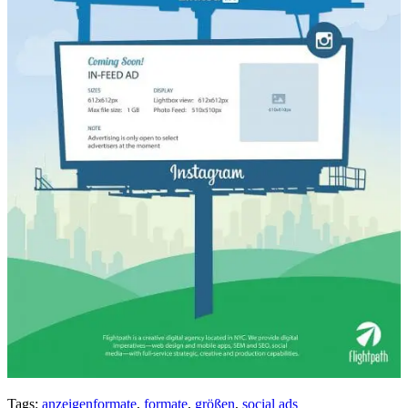
Tags:
anzeigenformate
,
formate
,
größen
,
social ads