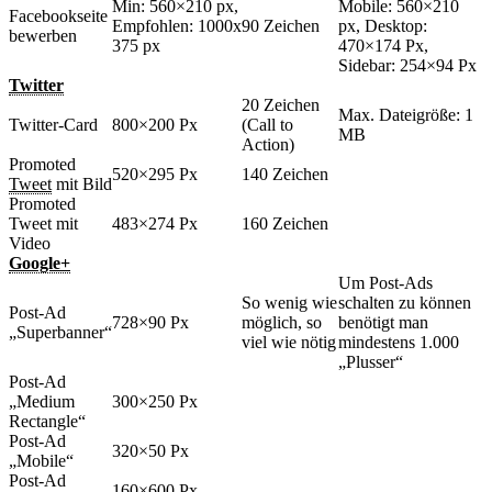
Min: 560×210 px,
Mobile: 560×210
Facebookseite
Empfohlen: 1000x
90 Zeichen
px, Desktop:
bewerben
375 px
470×174 Px,
Sidebar: 254×94 Px
Twitter
20 Zeichen
Max. Dateigröße: 1
Twitter-Card
800×200 Px
(Call to
MB
Action)
Promoted
520×295 Px
140 Zeichen
Tweet
mit Bild
Promoted
Tweet mit
483×274 Px
160 Zeichen
Video
Google+
Um Post-Ads
So wenig wie
schalten zu können
Post-Ad
728×90 Px
möglich, so
benötigt man
„Superbanner“
viel wie nötig
mindestens 1.000
„Plusser“
Post-Ad
„Medium
300×250 Px
Rectangle“
Post-Ad
320×50 Px
„Mobile“
Post-Ad
160×600 Px