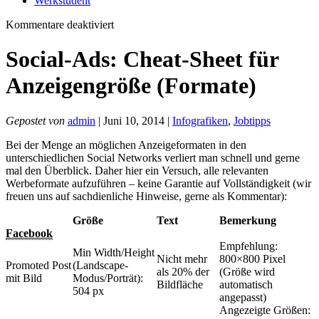
Werkstudent
für
Kommentare deaktiviert
Social-
Ads:
Social-Ads: Cheat-Sheet für
Cheat-
Sheet
Anzeigengröße (Formate)
für
Anzeigengröße
(Formate)
Gepostet von
admin
| Juni 10, 2014 |
Infografiken
,
Jobtipps
Bei der Menge an möglichen Anzeigeformaten in den
unterschiedlichen Social Networks verliert man schnell und gerne
mal den Überblick. Daher hier ein Versuch, alle relevanten
Werbeformate aufzuführen – keine Garantie auf Vollständigkeit (wir
freuen uns auf sachdienliche Hinweise, gerne als Kommentar):
Größe
Text
Bemerkung
Facebook
Empfehlung:
Min Width/Height
Nicht mehr
800×800 Pixel
Promoted Post
(Landscape-
als 20% der
(Größe wird
mit Bild
Modus/Porträt):
Bildfläche
automatisch
504 px
angepasst)
Angezeigte Größen: