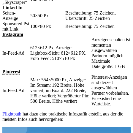
„Skyscraper“
Linked In
Seiten-
Beschreibung: 75 Zeichen,
50×50 Px
Anzeige
Überschrift: 25 Zeichen
Sponsored Pst
100×80 Px
Beschreibung: 75 Zeichen
mit Link
Instagram
Anzeigenschalten ist
momentan
612×612 Px, Anzeige:
ausgewählten
In-Feed-Ad
Lightbox-Sicht: 612×612 PX,
Partnern möglich.
Foto-Feed: 510×510 Px
Maximale
Dateigröße: 1 GB
Pinterest
Pinterest-Anzeigen
Max: 554×5000 Px, Anzeige:
sind derzeit
Im Stream: 192 Breite, Höhe
ausgewählten
In-Feed-Ad
variiert; im Board: 222 Breite,
Partner vorbehalten.
Höhe variiert; Vergrößerter Pin:
Es existiert eine
500 Breite, Höhe variiert
Warteliste.
Flightpath
hat dazu eine praktische Infografik erstellt, aus der die
meisten Infos auch hervorgehen: