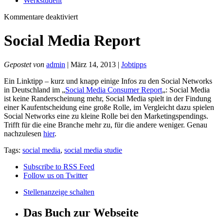
Werkstudent
für
Kommentare deaktiviert
Social
Media
Social Media Report
Report
Gepostet von
admin
| März 14, 2013 |
Jobtipps
Ein Linktipp – kurz und knapp einige Infos zu den Social Networks
in Deutschland im „
Social Media Consumer Report
„: Social Media
ist keine Randerscheinung mehr, Social Media spielt in der Findung
einer Kaufentscheidung eine große Rolle, im Vergleicht dazu spielen
Social Networks eine zu kleine Rolle bei den Marketingspendings.
Trifft für die eine Branche mehr zu, für die andere weniger. Genau
nachzulesen
hier
.
Tags:
social media
,
social media studie
Subscribe to RSS Feed
Follow us on Twitter
Stellenanzeige schalten
Das Buch zur Webseite