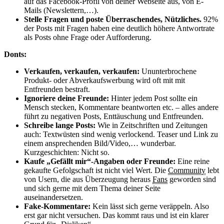
auf das Facebook-Profil von deiner Webseite aus, von E-
Mails (Newslettern,…).
Stelle Fragen und poste Überraschendes, Nützliches.
92%
der Posts mit Fragen haben eine deutlich höhere Antwortrate
als Posts ohne Frage oder Aufforderung.
Donts:
Verkaufen, verkaufen, verkaufen:
Ununterbrochene
Produkt- oder Abverkaufswerbung wird oft mit mit
Entfreunden bestraft.
Ignoriere deine Freunde:
Hinter jedem Post sollte ein
Mensch stecken, Kommentare beantworten etc. – alles andere
führt zu negativen Posts, Enttäuschung und Entfreunden.
Schreibe lange Posts:
Wie in Zeitschriften und Zeitungen
auch: Textwüsten sind wenig verlockend. Teaser und Link zu
einem ansprechenden Bild/Video,… wunderbar.
Kurzgeschichten: Nicht so.
Kaufe „Gefällt mir“-Angaben oder Freunde:
Eine reine
gekaufte Gefolgschaft ist nicht viel Wert. Die
Community
lebt
von Usern, die aus Überzeugung heraus
Fans
geworden sind
und sich gerne mit dem Thema deiner Seite
auseinandersetzen.
Fake-Kommentare:
Kein lässt sich gerne veräppeln. Also
erst gar nicht versuchen. Das kommt raus und ist ein klarer