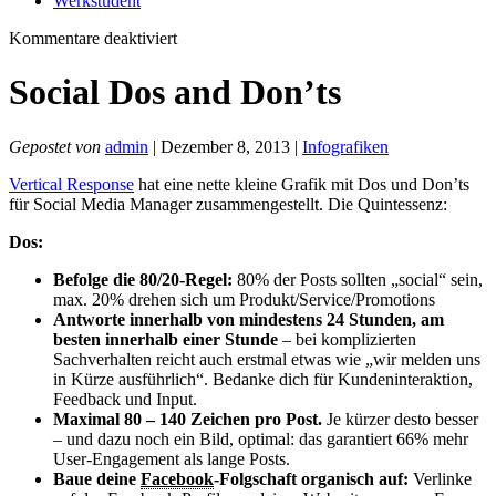
Werkstudent
für
Kommentare deaktiviert
Social
Dos
Social Dos and Don’ts
and
Don’ts
Gepostet von
admin
| Dezember 8, 2013 |
Infografiken
Vertical Response
hat eine nette kleine Grafik mit Dos und Don’ts
für Social Media Manager zusammengestellt. Die Quintessenz:
Dos:
Befolge die 80/20-Regel:
80% der Posts sollten „social“ sein,
max. 20% drehen sich um Produkt/Service/Promotions
Antworte innerhalb von mindestens 24 Stunden, am
besten innerhalb einer Stunde
– bei komplizierten
Sachverhalten reicht auch erstmal etwas wie „wir melden uns
in Kürze ausführlich“. Bedanke dich für Kundeninteraktion,
Feedback und Input.
Maximal 80 – 140 Zeichen pro Post.
Je kürzer desto besser
– und dazu noch ein Bild, optimal: das garantiert 66% mehr
User-Engagement als lange Posts.
Baue deine
Facebook
-Folgschaft organisch auf:
Verlinke