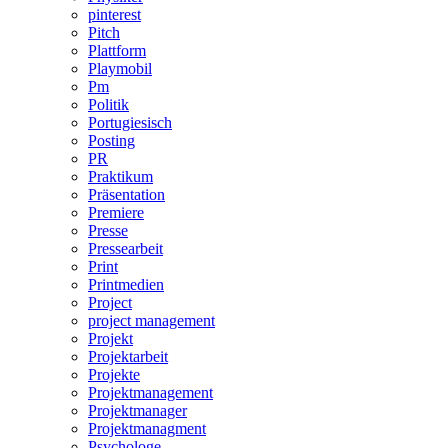
pinterest
Pitch
Plattform
Playmobil
Pm
Politik
Portugiesisch
Posting
PR
Praktikum
Präsentation
Premiere
Presse
Pressearbeit
Print
Printmedien
Project
project management
Projekt
Projektarbeit
Projekte
Projektmanagement
Projektmanager
Projektmanagment
Psychologe