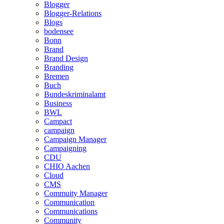
Blogger
Blogger-Relations
Blogs
bodensee
Bonn
Brand
Brand Design
Branding
Bremen
Buch
Bundeskriminalamt
Business
BWL
Campact
campaign
Campaign Manager
Campaigning
CDU
CHIO Aachen
Cloud
CMS
Commuity Manager
Communication
Communications
Community