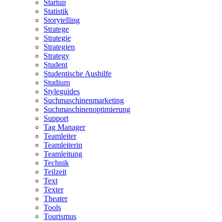
Startup
Statistik
Storytelling
Stratege
Strategie
Strategien
Strategy
Student
Studentische Aushilfe
Studium
Styleguides
Suchmaschinenmarketing
Suchmaschinenoptimierung
Support
Tag Manager
Teamleiter
Teamleiterin
Teamleitung
Technik
Teilzeit
Text
Texter
Theater
Tools
Tourismus