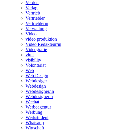
Verden
Verlag
Vertrieb
Vertriebler
Vertrieblerin
Verwaltung
Video
video produktion
Video Redakteur/in
Videografie
viral
visibility
Volontariat
Web
Web Design
Webdesiger
Webdesign
Webdesigner/in
Webdesignerin
Wechat
Werbeagentur
Werbung
Werkstudent
Whatsapp
Wirtschaft