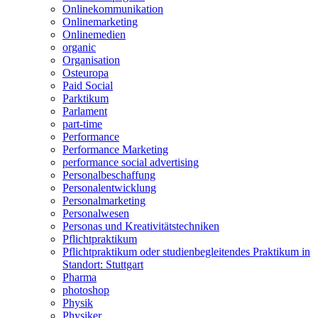
Onlinekommunikation
Onlinemarketing
Onlinemedien
organic
Organisation
Osteuropa
Paid Social
Parktikum
Parlament
part-time
Performance
Performance Marketing
performance social advertising
Personalbeschaffung
Personalentwicklung
Personalmarketing
Personalwesen
Personas und Kreativitätstechniken
Pflichtpraktikum
Pflichtpraktikum oder studienbegleitendes Praktikum in
Standort: Stuttgart
Pharma
photoshop
Physik
Physiker