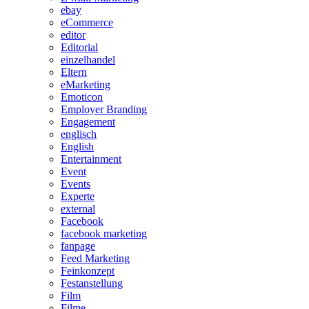
ebay
eCommerce
editor
Editorial
einzelhandel
Eltern
eMarketing
Emoticon
Employer Branding
Engagement
englisch
English
Entertainment
Event
Events
Experte
external
Facebook
facebook marketing
fanpage
Feed Marketing
Feinkonzept
Festanstellung
Film
Filme