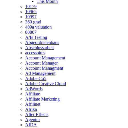
This Month
10179
10965
10997
360 grad
409a valuation
80807
A/B Testing
Abgeordnetenhaus
Abschlussarbeit
accessoires
Account Management
Account Manager
Account Managment
Ad Management
Adobe Cq5
Adobe Creative Cloud
AdWords
Affiliate
Affiliate Marketing
Affilinet
Afrika
After Effects
Agentur
AIDA