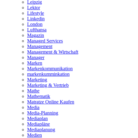
Leipzig
Lektor
Lifestyle
Linkedin
London
Lufthansa
Magazin
Managed Services
Management
Management & Wirtschaft
Manager
Marken
Markenkommunikation
markenkumminkation
Marketing
Marketing & Vertrieb
Mathe
Mathematik
Matratze Online Kaufen
Media
Media-Planning
Mediaplan
Mediapläne
Mediaplanung
Medien