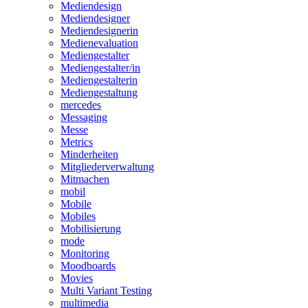
Mediendesign
Mediendesigner
Mediendesignerin
Medienevaluation
Mediengestalter
Mediengestalter/in
Mediengestalterin
Mediengestaltung
mercedes
Messaging
Messe
Metrics
Minderheiten
Mitgliederverwaltung
Mitmachen
mobil
Mobile
Mobiles
Mobilisierung
mode
Monitoring
Moodboards
Movies
Multi Variant Testing
multimedia