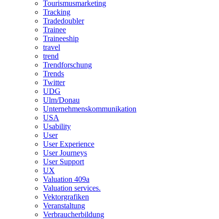
Tourismusmarketing
Tracking
Tradedoubler
Trainee
Traineeship
travel
trend
Trendforschung
Trends
Twitter
UDG
Ulm/Donau
Unternehmenskommunikation
USA
Usability
User
User Experience
User Journeys
User Support
UX
Valuation 409a
Valuation services.
Vektorgrafiken
Veranstaltung
Verbraucherbildung