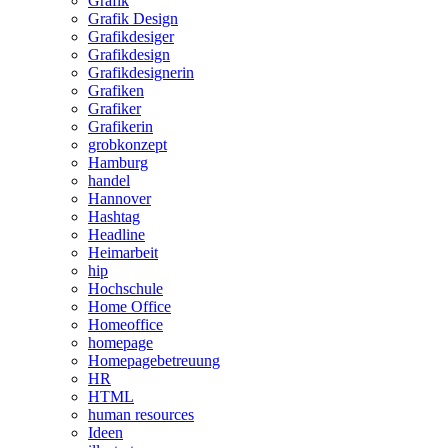
Grafik
Grafik Design
Grafikdesiger
Grafikdesign
Grafikdesignerin
Grafiken
Grafiker
Grafikerin
grobkonzept
Hamburg
handel
Hannover
Hashtag
Headline
Heimarbeit
hip
Hochschule
Home Office
Homeoffice
homepage
Homepagebetreuung
HR
HTML
human resources
Ideen