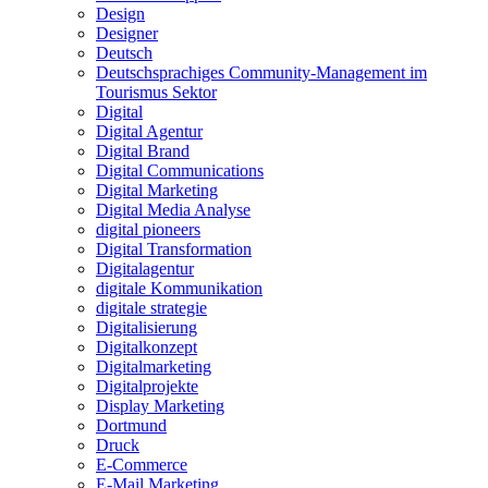
Design
Designer
Deutsch
Deutschsprachiges Community-Management im
Tourismus Sektor
Digital
Digital Agentur
Digital Brand
Digital Communications
Digital Marketing
Digital Media Analyse
digital pioneers
Digital Transformation
Digitalagentur
digitale Kommunikation
digitale strategie
Digitalisierung
Digitalkonzept
Digitalmarketing
Digitalprojekte
Display Marketing
Dortmund
Druck
E-Commerce
E-Mail Marketing