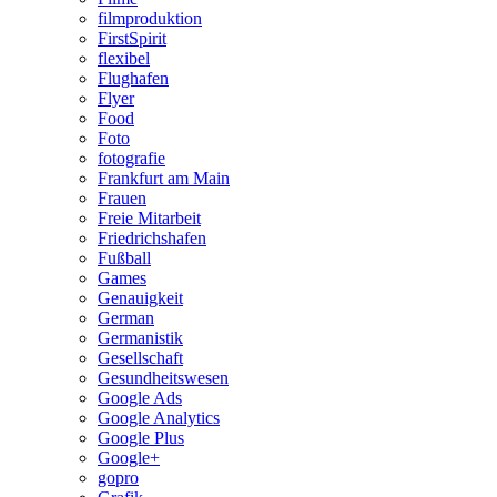
filmproduktion
FirstSpirit
flexibel
Flughafen
Flyer
Food
Foto
fotografie
Frankfurt am Main
Frauen
Freie Mitarbeit
Friedrichshafen
Fußball
Games
Genauigkeit
German
Germanistik
Gesellschaft
Gesundheitswesen
Google Ads
Google Analytics
Google Plus
Google+
gopro