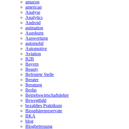
amazon
american
Analyse
Analytics
Android
animation
Augsburg
Auswertung
automobil
Automotive
Aviation
B2B
Bayern
Beauty
Befristete Stelle
Berater
Beratung
Berlin
Betriebswirtschaftslehre
Bewegtbild
bezahltes Praktikum
Biosphärenreservate
BKA
blog
Blogbetreuung