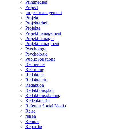
Printmedien
Project
project management
Projekt
Projektarbeit
Projekte
Projektmanagement
Projektmanager
Projektmanagment
Psychologe
Psychologie
Public Relations
Recherche
Recruiting
Redakteur
Redakteurin
Redaktion
Redaktionsplan
Redaktionsplanung
Redeakteurin
Referent Social Media
Reise
reisen
Remote
Reporting