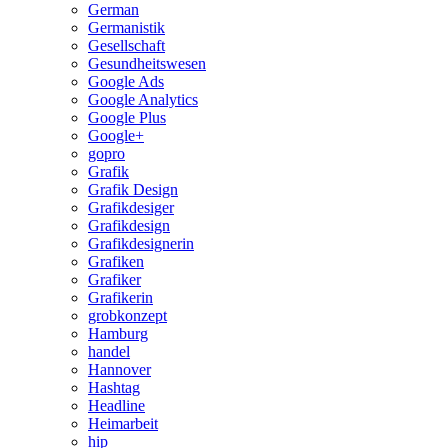
German
Germanistik
Gesellschaft
Gesundheitswesen
Google Ads
Google Analytics
Google Plus
Google+
gopro
Grafik
Grafik Design
Grafikdesiger
Grafikdesign
Grafikdesignerin
Grafiken
Grafiker
Grafikerin
grobkonzept
Hamburg
handel
Hannover
Hashtag
Headline
Heimarbeit
hip