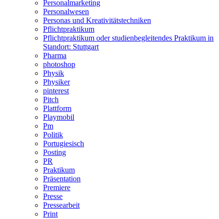
Personalmarketing
Personalwesen
Personas und Kreativitätstechniken
Pflichtpraktikum
Pflichtpraktikum oder studienbegleitendes Praktikum in
Standort: Stuttgart
Pharma
photoshop
Physik
Physiker
pinterest
Pitch
Plattform
Playmobil
Pm
Politik
Portugiesisch
Posting
PR
Praktikum
Präsentation
Premiere
Presse
Pressearbeit
Print