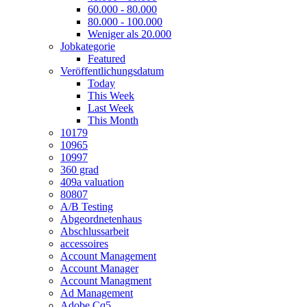
60.000 - 80.000
80.000 - 100.000
Weniger als 20.000
Jobkategorie
Featured
Veröffentlichungsdatum
Today
This Week
Last Week
This Month
10179
10965
10997
360 grad
409a valuation
80807
A/B Testing
Abgeordnetenhaus
Abschlussarbeit
accessoires
Account Management
Account Manager
Account Managment
Ad Management
Adobe Cq5