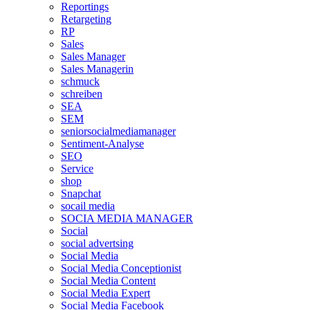
Reportings
Retargeting
RP
Sales
Sales Manager
Sales Managerin
schmuck
schreiben
SEA
SEM
seniorsocialmediamanager
Sentiment-Analyse
SEO
Service
shop
Snapchat
socail media
SOCIA MEDIA MANAGER
Social
social advertsing
Social Media
Social Media Conceptionist
Social Media Content
Social Media Expert
Social Media Facebook