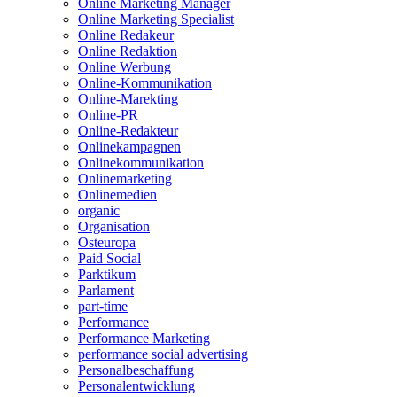
Online Marketing Manager
Online Marketing Specialist
Online Redakeur
Online Redaktion
Online Werbung
Online-Kommunikation
Online-Marekting
Online-PR
Online-Redakteur
Onlinekampagnen
Onlinekommunikation
Onlinemarketing
Onlinemedien
organic
Organisation
Osteuropa
Paid Social
Parktikum
Parlament
part-time
Performance
Performance Marketing
performance social advertising
Personalbeschaffung
Personalentwicklung