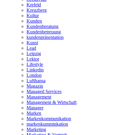
Krefeld
Kreuzberg
Kultur
Kunden
Kundenberatung
Kundenbetreuung
kundenpräsentation
Kunst
Lead
Leipzig
Lektor
Lifestyle
Linkedin
London
Lufthansa
Magazin
Managed Services
Management
Management & Wirtschaft
Manager
Marken
Markenkommunikation
markenkumminkation
Marketing
Marketing & Vertrieb