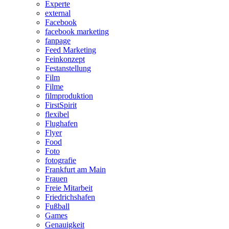
Experte
external
Facebook
facebook marketing
fanpage
Feed Marketing
Feinkonzept
Festanstellung
Film
Filme
filmproduktion
FirstSpirit
flexibel
Flughafen
Flyer
Food
Foto
fotografie
Frankfurt am Main
Frauen
Freie Mitarbeit
Friedrichshafen
Fußball
Games
Genauigkeit