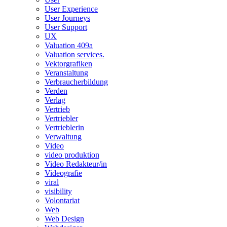
User Experience
User Journeys
User Support
UX
Valuation 409a
Valuation services.
Vektorgrafiken
Veranstaltung
Verbraucherbildung
Verden
Verlag
Vertrieb
Vertriebler
Vertrieblerin
Verwaltung
Video
video produktion
Video Redakteur/in
Videografie
viral
visibility
Volontariat
Web
Web Design