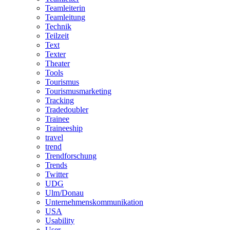
Teamleiterin
Teamleitung
Technik
Teilzeit
Text
Texter
Theater
Tools
Tourismus
Tourismusmarketing
Tracking
Tradedoubler
Trainee
Traineeship
travel
trend
Trendforschung
Trends
Twitter
UDG
Ulm/Donau
Unternehmenskommunikation
USA
Usability
User