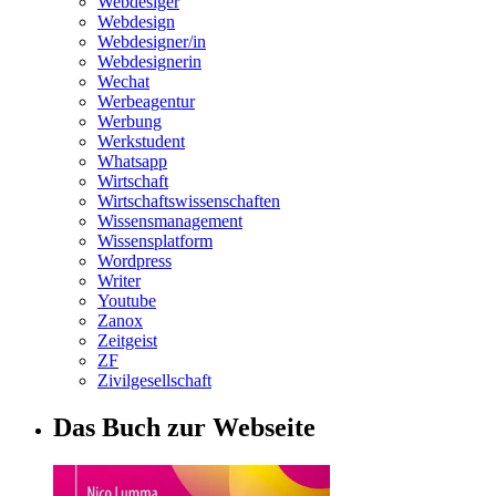
Webdesiger
Webdesign
Webdesigner/in
Webdesignerin
Wechat
Werbeagentur
Werbung
Werkstudent
Whatsapp
Wirtschaft
Wirtschaftswissenschaften
Wissensmanagement
Wissensplatform
Wordpress
Writer
Youtube
Zanox
Zeitgeist
ZF
Zivilgesellschaft
Das Buch zur Webseite