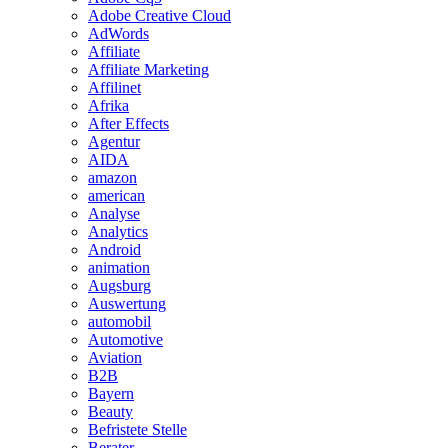
Adobe Creative Cloud
AdWords
Affiliate
Affiliate Marketing
Affilinet
Afrika
After Effects
Agentur
AIDA
amazon
american
Analyse
Analytics
Android
animation
Augsburg
Auswertung
automobil
Automotive
Aviation
B2B
Bayern
Beauty
Befristete Stelle
Berater