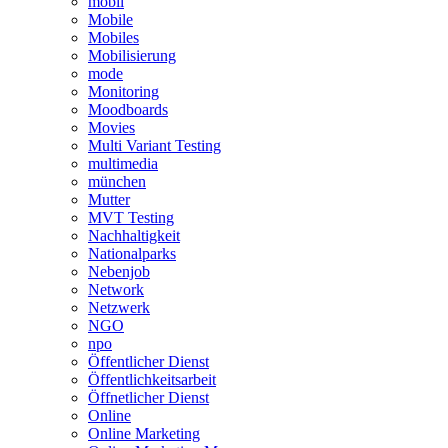
mobil
Mobile
Mobiles
Mobilisierung
mode
Monitoring
Moodboards
Movies
Multi Variant Testing
multimedia
münchen
Mutter
MVT Testing
Nachhaltigkeit
Nationalparks
Nebenjob
Network
Netzwerk
NGO
npo
Öffentlicher Dienst
Öffentlichkeitsarbeit
Öffnetlicher Dienst
Online
Online Marketing