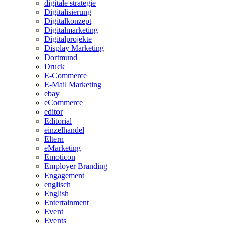
digitale strategie
Digitalisierung
Digitalkonzept
Digitalmarketing
Digitalprojekte
Display Marketing
Dortmund
Druck
E-Commerce
E-Mail Marketing
ebay
eCommerce
editor
Editorial
einzelhandel
Eltern
eMarketing
Emoticon
Employer Branding
Engagement
englisch
English
Entertainment
Event
Events