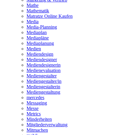
Mathe
Mathematik
Matratze Online Kaufen
Media
Media-Planning
Mediaplan
Mediapläne
Mediaplanung
Medien
Mediendesign
Mediendesigner
Mediendesignerin
Medienevaluation
Mediengestalter
Mediengestalter/in
Mediengestalterin
Mediengestaltung
mercedes
Messaging
Messe
Metrics
Minderheiten
Mitgliederverwaltung
Mitmachen