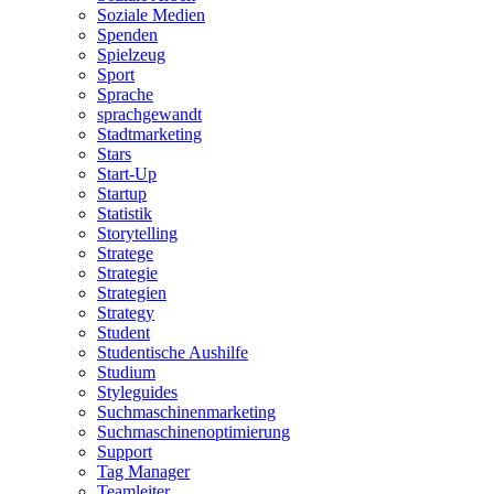
Soziale Medien
Spenden
Spielzeug
Sport
Sprache
sprachgewandt
Stadtmarketing
Stars
Start-Up
Startup
Statistik
Storytelling
Stratege
Strategie
Strategien
Strategy
Student
Studentische Aushilfe
Studium
Styleguides
Suchmaschinenmarketing
Suchmaschinenoptimierung
Support
Tag Manager
Teamleiter