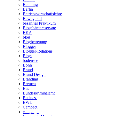
Beratung
Berlin
Betriebswirtschaftslehre
Bewegtbild
bezahltes Praktikum
Biosphärenreservate
BKA
blog
Blogbetreuung
Blogger
Blogger-Relations
Blogs
bodensee
Bonn
Brand
Brand Design
Branding
Bremen
Buch
Bundeskriminalamt
Business
BWL
Campact
campaign