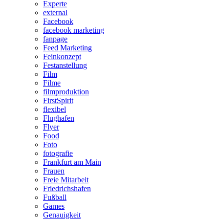
Experte
external
Facebook
facebook marketing
fanpage
Feed Marketing
Feinkonzept
Festanstellung
Film
Filme
filmproduktion
FirstSpirit
flexibel
Flughafen
Flyer
Food
Foto
fotografie
Frankfurt am Main
Frauen
Freie Mitarbeit
Friedrichshafen
Fußball
Games
Genauigkeit