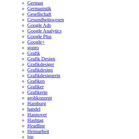
German
Germanistik
Gesellschaft
Gesundheitswesen
Google Ads
Google Analytics
Google Plus
Google+
gopro
Grafik
Grafik Design
Grafikdesiger
Grafikdesign
Grafikdesignerin
Grafiken
Grafiker
Grafikerin
grobkonzept
Hamburg
handel
Hannover
Hashtag
Headline
Heimarbeit
hip