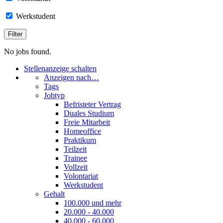
Werkstudent
No jobs found.
Stellenanzeige schalten
Anzeigen nach…
Tags
Jobtyp
Befristeter Vertrag
Duales Studium
Freie Mitarbeit
Homeoffice
Praktikum
Teilzeit
Trainee
Vollzeit
Volontariat
Werkstudent
Gehalt
100.000 und mehr
20.000 - 40.000
40.000 - 60.000