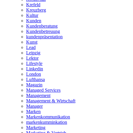
Krefeld
Kreuzberg
Kultur
Kunden
Kundenberatung
Kundenbetreuung
kundenpräsentation
Kunst
Lead
Leipzig
Lektor
Lifestyle
Linkedin
London
Lufthansa
Magazin
Managed Services
Management
Management & Wirtschaft
Manager
Marken
Markenkommunikation
markenkumminkation
Marketing
Marketing & Vertrieb