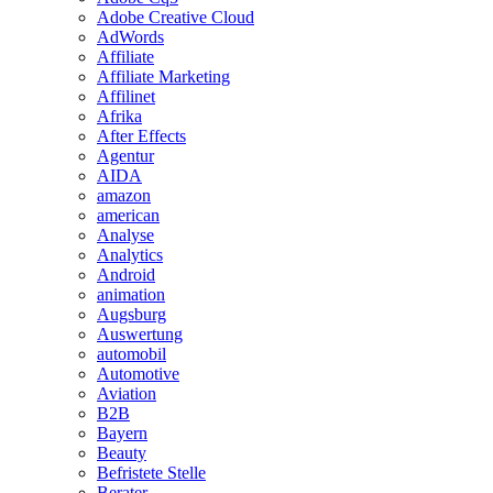
Adobe Creative Cloud
AdWords
Affiliate
Affiliate Marketing
Affilinet
Afrika
After Effects
Agentur
AIDA
amazon
american
Analyse
Analytics
Android
animation
Augsburg
Auswertung
automobil
Automotive
Aviation
B2B
Bayern
Beauty
Befristete Stelle
Berater