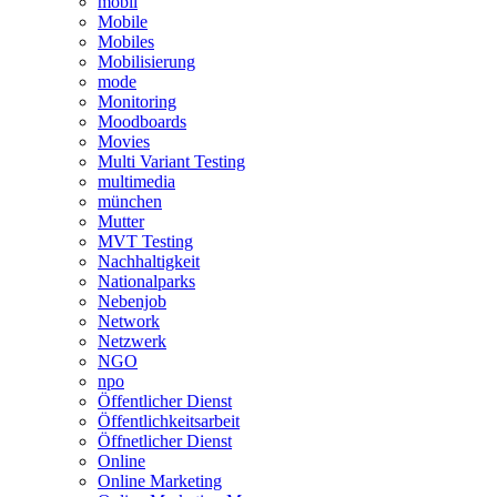
mobil
Mobile
Mobiles
Mobilisierung
mode
Monitoring
Moodboards
Movies
Multi Variant Testing
multimedia
münchen
Mutter
MVT Testing
Nachhaltigkeit
Nationalparks
Nebenjob
Network
Netzwerk
NGO
npo
Öffentlicher Dienst
Öffentlichkeitsarbeit
Öffnetlicher Dienst
Online
Online Marketing