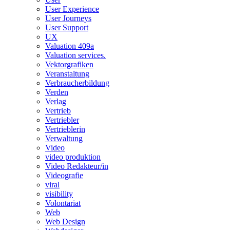
User Experience
User Journeys
User Support
UX
Valuation 409a
Valuation services.
Vektorgrafiken
Veranstaltung
Verbraucherbildung
Verden
Verlag
Vertrieb
Vertriebler
Vertrieblerin
Verwaltung
Video
video produktion
Video Redakteur/in
Videografie
viral
visibility
Volontariat
Web
Web Design