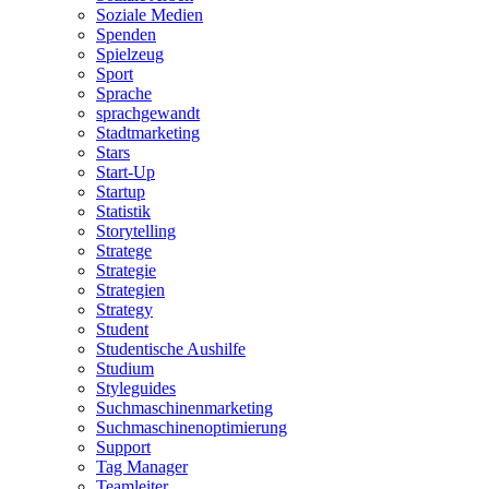
Soziale Medien
Spenden
Spielzeug
Sport
Sprache
sprachgewandt
Stadtmarketing
Stars
Start-Up
Startup
Statistik
Storytelling
Stratege
Strategie
Strategien
Strategy
Student
Studentische Aushilfe
Studium
Styleguides
Suchmaschinenmarketing
Suchmaschinenoptimierung
Support
Tag Manager
Teamleiter