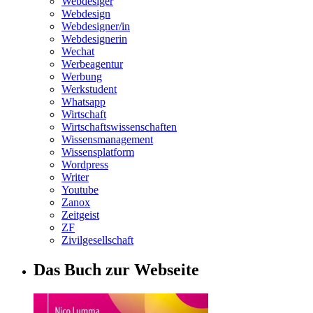
Webdesiger
Webdesign
Webdesigner/in
Webdesignerin
Wechat
Werbeagentur
Werbung
Werkstudent
Whatsapp
Wirtschaft
Wirtschaftswissenschaften
Wissensmanagement
Wissensplatform
Wordpress
Writer
Youtube
Zanox
Zeitgeist
ZF
Zivilgesellschaft
Das Buch zur Webseite