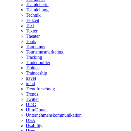
Teamleiterin
Teamleitung
Technik
Teilzeit
Text
Texter
Theater
Tools
Tourismus
Tourismusmarketing
Tracking
Tradedoubler
Trainee
Traineeship
travel
trend
Trendforschung
Trends
Twitter
UDG
Ulm/Donau
Unternehmenskommunikation
USA
Usability
User