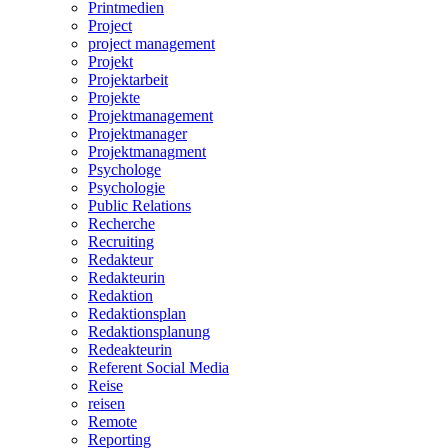
Printmedien
Project
project management
Projekt
Projektarbeit
Projekte
Projektmanagement
Projektmanager
Projektmanagment
Psychologe
Psychologie
Public Relations
Recherche
Recruiting
Redakteur
Redakteurin
Redaktion
Redaktionsplan
Redaktionsplanung
Redeakteurin
Referent Social Media
Reise
reisen
Remote
Reporting