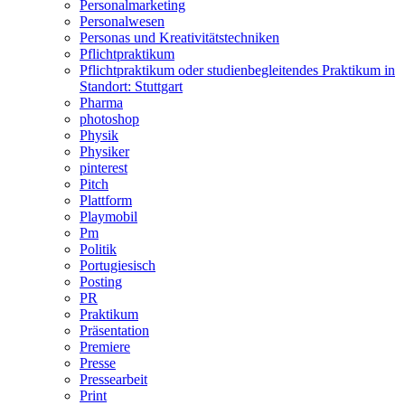
Personalmarketing
Personalwesen
Personas und Kreativitätstechniken
Pflichtpraktikum
Pflichtpraktikum oder studienbegleitendes Praktikum in
Standort: Stuttgart
Pharma
photoshop
Physik
Physiker
pinterest
Pitch
Plattform
Playmobil
Pm
Politik
Portugiesisch
Posting
PR
Praktikum
Präsentation
Premiere
Presse
Pressearbeit
Print