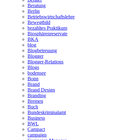
Beratung
Berlin
Betriebswirtschaftslehre
Bewegtbild
bezahltes Praktikum
Biosphärenreservate
BKA
blog
Blogbetreuung
Blogger
Blogger-Relations
Blogs
bodensee
Bonn
Brand
Brand Design
Branding
Bremen
Buch
Bundeskriminalamt
Business
BWL
Campact
campaign