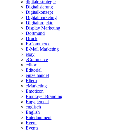
digitale strategie
Digitalisierung
Digitalkonzept
Digitalmarketing
Digitalprojekte
Display Marketing
Dortmund
Druck
E-Commerce
E-Mail Marketing
ebay
eCommerce
editor
Editorial
einzelhandel
Eltern
eMarketing
Emoticon
Employer Branding
Engagement
englisch
English
Entertainment
Event
Events