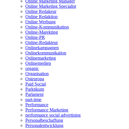
Online Marketing Manager
Online Marketing Specialist
Online Redakeur
Online Redaktion
Online Werbung
Online-Kommunikation
Online-Marekting
Online-PR
Online-Redakteur
Onlinekampagnen
Onlinekommunikation
Onlinemarketing
Onlinemedien
organic
Organisation
Osteuropa
Paid Social
Parktikum
Parlament
part-time
Performance
Performance Marketing
performance social advertising
Personalbeschaffung
Personalentwicklung