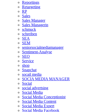
Reportings
Retargeting
RP
Sales
Sales Manager
Sales Managerin
schmuck
schreiben
SEA
SEM
seniorsocialmediamanager
Sentiment-Analyse
SEO
Service
shop
Snapchat
socail media
SOCIA MEDIA MANAGER
Social
social advertsing
Social Media
Social Media Conceptionist
Social Media Content
Social Media Expert
Social Media Facebook