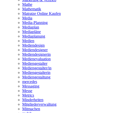
Mathe
Mathematik
Matratze Online Kaufen
Media
Media-Planning
Mediaplan
Mediapläne
Mediaplanung
Medien
Mediendesign
Mediendesigner
Mediendesignerin
Medienevaluation
Mediengestalter
Mediengestalter/in
Mediengestalterin
Mediengestaltung
mercedes
Messaging
Messe
Metrics
Minderheiten
Mitgliederverwaltung
Mitmachen