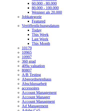
60.000 - 80.000
80.000 - 100.000
Weniger als 20.000
Jobkategorie
Featured
Veröffentlichungsdatum
Today
This Week
Last Week
This Month
10179
10965
10997
360 grad
409a valuation
80807
A/B Testing
Abgeordnetenhaus
Abschlussarbeit
accessoires
Account Management
Account Manager
Account Managment
Ad Management
Adobe Cq5