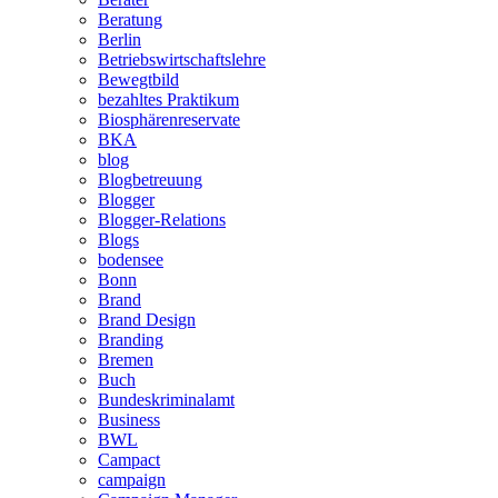
Beratung
Berlin
Betriebswirtschaftslehre
Bewegtbild
bezahltes Praktikum
Biosphärenreservate
BKA
blog
Blogbetreuung
Blogger
Blogger-Relations
Blogs
bodensee
Bonn
Brand
Brand Design
Branding
Bremen
Buch
Bundeskriminalamt
Business
BWL
Campact
campaign