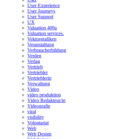
User Experience
User Journeys
User Support
UX
Valuation 409a
Valuation services.
Vektorgrafiken
Veranstaltung
Verbraucherbildung
Verden
Verlag
Vertrieb
Vertriebler
Vertrieblerin
Verwaltung
Video
video produktion
Video Redakteur/in
Videografie
viral
visibility
Volontariat
Web
Web Design