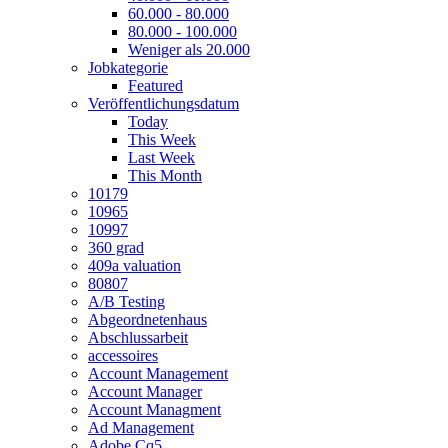
60.000 - 80.000
80.000 - 100.000
Weniger als 20.000
Jobkategorie
Featured
Veröffentlichungsdatum
Today
This Week
Last Week
This Month
10179
10965
10997
360 grad
409a valuation
80807
A/B Testing
Abgeordnetenhaus
Abschlussarbeit
accessoires
Account Management
Account Manager
Account Managment
Ad Management
Adobe Cq5