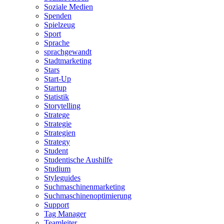
Soziale Medien
Spenden
Spielzeug
Sport
Sprache
sprachgewandt
Stadtmarketing
Stars
Start-Up
Startup
Statistik
Storytelling
Stratege
Strategie
Strategien
Strategy
Student
Studentische Aushilfe
Studium
Styleguides
Suchmaschinenmarketing
Suchmaschinenoptimierung
Support
Tag Manager
Teamleiter