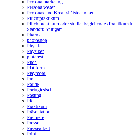
Personalmarketing
Personalwesen
Personas und Kreativitätstechniken
Pflichtpraktikum
Pflichtpraktikum oder studienbegleitendes Praktikum in
Standort: Stuttgart
Pharma
photoshop
Physik
Physiker
pinterest
Pitch
Plattform
Playmobil
Pm
Politik
Portugiesisch
Posting
PR
Praktikum
Präsentation
Premiere
Presse
Pressearbeit
Print