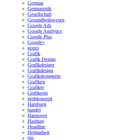
German
Germanistik
Gesellschaft
Gesundheitswesen
Google Ads
Google Analytics
Google Plus
Google+
gopro
Grafik
Grafik Design
Grafikdesiger
Grafikdesign
Grafikdesignerin
Grafiken
Grafiker
Grafikerin
grobkonzept
Hamburg
handel
Hannover
Hashtag
Headline
Heimarbeit
hip