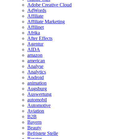
Adobe Creative Cloud
AdWords
Affiliate
Affiliate Marketing
Affilinet
Afrika
After Effects
Agentur
AIDA
amazon
american
Analyse
Analytics
Android
animation
Augsburg
Auswertung
automobil
Automotive
Aviation
B2B
Bayern
Beauty
Befristete Stelle
Berater