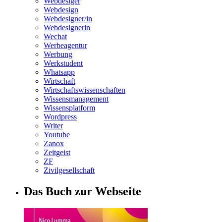
Webdesiger
Webdesign
Webdesigner/in
Webdesignerin
Wechat
Werbeagentur
Werbung
Werkstudent
Whatsapp
Wirtschaft
Wirtschaftswissenschaften
Wissensmanagement
Wissensplatform
Wordpress
Writer
Youtube
Zanox
Zeitgeist
ZF
Zivilgesellschaft
Das Buch zur Webseite