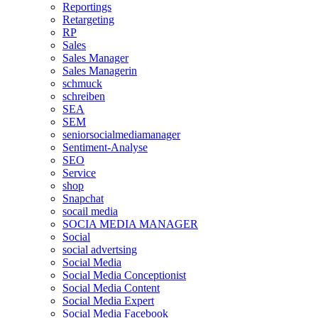
Reportings
Retargeting
RP
Sales
Sales Manager
Sales Managerin
schmuck
schreiben
SEA
SEM
seniorsocialmediamanager
Sentiment-Analyse
SEO
Service
shop
Snapchat
socail media
SOCIA MEDIA MANAGER
Social
social advertsing
Social Media
Social Media Conceptionist
Social Media Content
Social Media Expert
Social Media Facebook