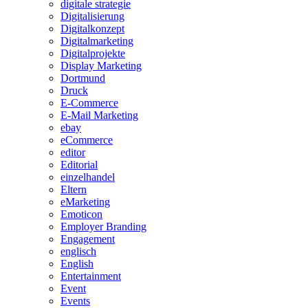
digitale strategie
Digitalisierung
Digitalkonzept
Digitalmarketing
Digitalprojekte
Display Marketing
Dortmund
Druck
E-Commerce
E-Mail Marketing
ebay
eCommerce
editor
Editorial
einzelhandel
Eltern
eMarketing
Emoticon
Employer Branding
Engagement
englisch
English
Entertainment
Event
Events