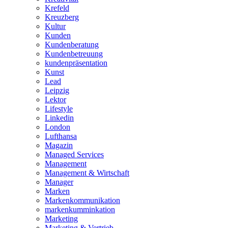
Krefeld
Kreuzberg
Kultur
Kunden
Kundenberatung
Kundenbetreuung
kundenpräsentation
Kunst
Lead
Leipzig
Lektor
Lifestyle
Linkedin
London
Lufthansa
Magazin
Managed Services
Management
Management & Wirtschaft
Manager
Marken
Markenkommunikation
markenkumminkation
Marketing
Marketing & Vertrieb