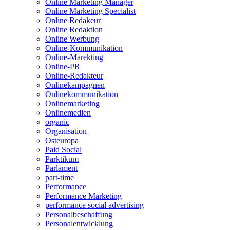
Online Marketing Manager
Online Marketing Specialist
Online Redakeur
Online Redaktion
Online Werbung
Online-Kommunikation
Online-Marekting
Online-PR
Online-Redakteur
Onlinekampagnen
Onlinekommunikation
Onlinemarketing
Onlinemedien
organic
Organisation
Osteuropa
Paid Social
Parktikum
Parlament
part-time
Performance
Performance Marketing
performance social advertising
Personalbeschaffung
Personalentwicklung