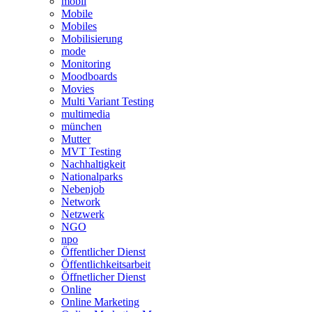
mobil
Mobile
Mobiles
Mobilisierung
mode
Monitoring
Moodboards
Movies
Multi Variant Testing
multimedia
münchen
Mutter
MVT Testing
Nachhaltigkeit
Nationalparks
Nebenjob
Network
Netzwerk
NGO
npo
Öffentlicher Dienst
Öffentlichkeitsarbeit
Öffnetlicher Dienst
Online
Online Marketing