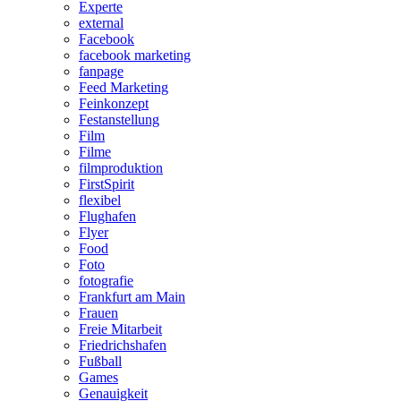
Experte
external
Facebook
facebook marketing
fanpage
Feed Marketing
Feinkonzept
Festanstellung
Film
Filme
filmproduktion
FirstSpirit
flexibel
Flughafen
Flyer
Food
Foto
fotografie
Frankfurt am Main
Frauen
Freie Mitarbeit
Friedrichshafen
Fußball
Games
Genauigkeit