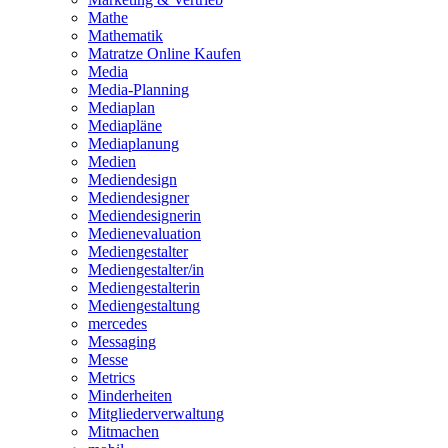
Mathe
Mathematik
Matratze Online Kaufen
Media
Media-Planning
Mediaplan
Mediapläne
Mediaplanung
Medien
Mediendesign
Mediendesigner
Mediendesignerin
Medienevaluation
Mediengestalter
Mediengestalter/in
Mediengestalterin
Mediengestaltung
mercedes
Messaging
Messe
Metrics
Minderheiten
Mitgliederverwaltung
Mitmachen