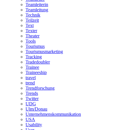
Teamleiterin
Teamleitung
Technik
Teilzeit
Text
Texter
Theater
Tools
Tourismus
Tourismusmarketing
Tracking
Tradedoubler
Trainee
Traineeship
travel
trend
Trendforschung
Trends
Twitter
UDG
Ulm/Donau
Unternehmenskommunikation
USA
Usability
User