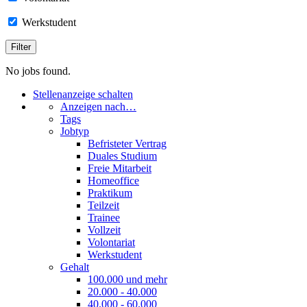
Werkstudent
No jobs found.
Stellenanzeige schalten
Anzeigen nach…
Tags
Jobtyp
Befristeter Vertrag
Duales Studium
Freie Mitarbeit
Homeoffice
Praktikum
Teilzeit
Trainee
Vollzeit
Volontariat
Werkstudent
Gehalt
100.000 und mehr
20.000 - 40.000
40.000 - 60.000