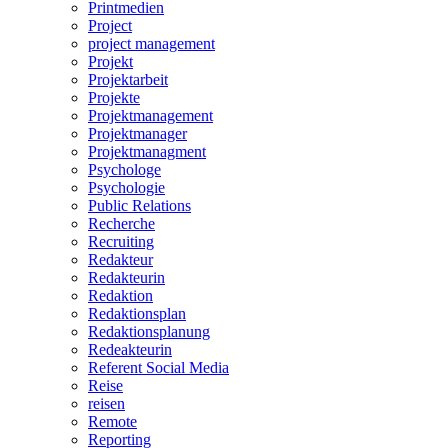
Printmedien
Project
project management
Projekt
Projektarbeit
Projekte
Projektmanagement
Projektmanager
Projektmanagment
Psychologe
Psychologie
Public Relations
Recherche
Recruiting
Redakteur
Redakteurin
Redaktion
Redaktionsplan
Redaktionsplanung
Redeakteurin
Referent Social Media
Reise
reisen
Remote
Reporting