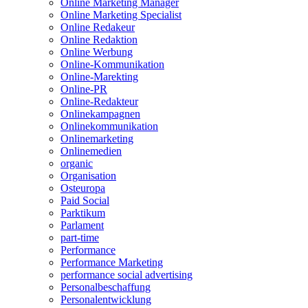
Online Marketing Manager
Online Marketing Specialist
Online Redakeur
Online Redaktion
Online Werbung
Online-Kommunikation
Online-Marekting
Online-PR
Online-Redakteur
Onlinekampagnen
Onlinekommunikation
Onlinemarketing
Onlinemedien
organic
Organisation
Osteuropa
Paid Social
Parktikum
Parlament
part-time
Performance
Performance Marketing
performance social advertising
Personalbeschaffung
Personalentwicklung