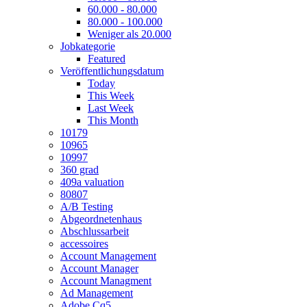
60.000 - 80.000
80.000 - 100.000
Weniger als 20.000
Jobkategorie
Featured
Veröffentlichungsdatum
Today
This Week
Last Week
This Month
10179
10965
10997
360 grad
409a valuation
80807
A/B Testing
Abgeordnetenhaus
Abschlussarbeit
accessoires
Account Management
Account Manager
Account Managment
Ad Management
Adobe Cq5