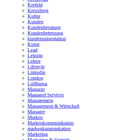
Krefeld
Kreuzberg
Kultur
Kunden
Kundenberatung
Kundenbetreuung
kundenpräsentation
Kunst
Lead
Leipzig
Lektor
Lifestyle
Linkedin
London
Lufthansa
Magazin
Managed Services
Management
Management & Wirtschaft
Manager
Marken
Markenkommunikation
markenkumminkation
Marketing
Marketing & Vertrieb