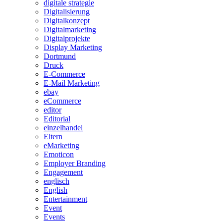
digitale strategie
Digitalisierung
Digitalkonzept
Digitalmarketing
Digitalprojekte
Display Marketing
Dortmund
Druck
E-Commerce
E-Mail Marketing
ebay
eCommerce
editor
Editorial
einzelhandel
Eltern
eMarketing
Emoticon
Employer Branding
Engagement
englisch
English
Entertainment
Event
Events