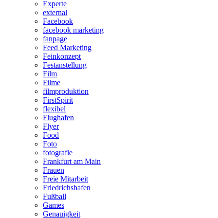
Experte
external
Facebook
facebook marketing
fanpage
Feed Marketing
Feinkonzept
Festanstellung
Film
Filme
filmproduktion
FirstSpirit
flexibel
Flughafen
Flyer
Food
Foto
fotografie
Frankfurt am Main
Frauen
Freie Mitarbeit
Friedrichshafen
Fußball
Games
Genauigkeit