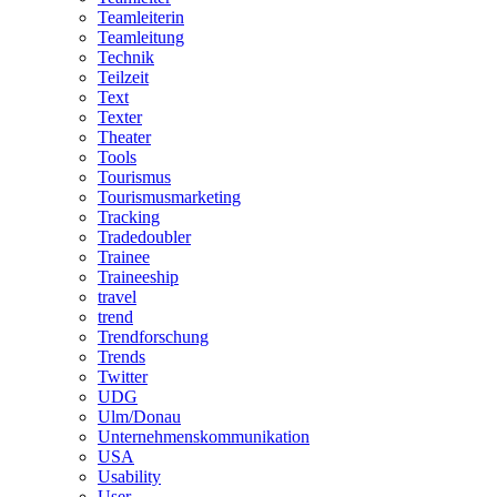
Teamleiterin
Teamleitung
Technik
Teilzeit
Text
Texter
Theater
Tools
Tourismus
Tourismusmarketing
Tracking
Tradedoubler
Trainee
Traineeship
travel
trend
Trendforschung
Trends
Twitter
UDG
Ulm/Donau
Unternehmenskommunikation
USA
Usability
User