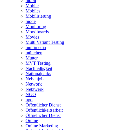
mobil
Mobile
Mobiles
Mobilisierung
mode
Monitoring
Moodboards
Movies
Multi Variant Testing
multimedia
münchen
Mutter
MVT Testing
Nachhaltigkeit
Nationalparks
Nebenjob
Network
Netzwerk
NGO
npo
Öffentlicher Dienst
Öffentlichkeitsarbeit
Öffnetlicher Dienst
Online
Online Marketing