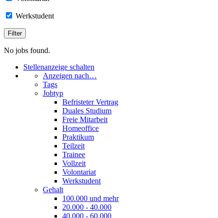
Werkstudent
No jobs found.
Stellenanzeige schalten
Anzeigen nach…
Tags
Jobtyp
Befristeter Vertrag
Duales Studium
Freie Mitarbeit
Homeoffice
Praktikum
Teilzeit
Trainee
Vollzeit
Volontariat
Werkstudent
Gehalt
100.000 und mehr
20.000 - 40.000
40.000 - 60.000