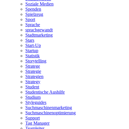
Soziale Medien
Spenden
Spielzeug
Sport
Sprache
sprachgewandt
Stadtmarketing
Stars
Start-Up
Startup
Statistik
Storytelling
Stratege
Strategie
Strategien
Strategy
Student
Studentische Aushilfe
Studium
Styleguides
Suchmaschinenmarketing
Suchmaschinenoptimierung
Support
Tag Manager
Teamleiter