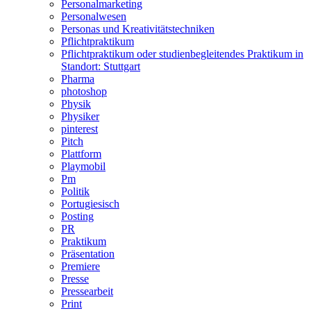
Personalmarketing
Personalwesen
Personas und Kreativitätstechniken
Pflichtpraktikum
Pflichtpraktikum oder studienbegleitendes Praktikum in
Standort: Stuttgart
Pharma
photoshop
Physik
Physiker
pinterest
Pitch
Plattform
Playmobil
Pm
Politik
Portugiesisch
Posting
PR
Praktikum
Präsentation
Premiere
Presse
Pressearbeit
Print