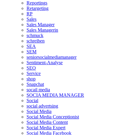
Reportings
Retargeting
RP
Sales
Sales Manager
Sales Managerin
schmuck
schreiben
SEA
SEM
seniorsocialmediamanager
Sentiment-Analyse
SEO
Service
shop
Snapchat
socail media
SOCIA MEDIA MANAGER
Social
social advertsing
Social Media
Social Media Conceptionist
Social Media Content
Social Media Expert
Social Media Facebook