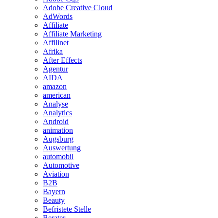
Adobe Creative Cloud
AdWords
Affiliate
Affiliate Marketing
Affilinet
Afrika
After Effects
Agentur
AIDA
amazon
american
Analyse
Analytics
Android
animation
Augsburg
Auswertung
automobil
Automotive
Aviation
B2B
Bayern
Beauty
Befristete Stelle
Berater