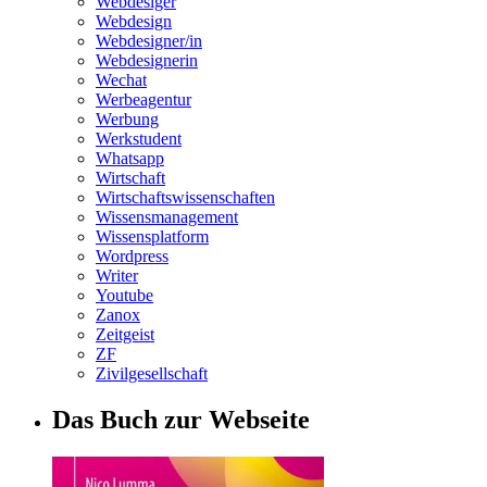
Webdesiger
Webdesign
Webdesigner/in
Webdesignerin
Wechat
Werbeagentur
Werbung
Werkstudent
Whatsapp
Wirtschaft
Wirtschaftswissenschaften
Wissensmanagement
Wissensplatform
Wordpress
Writer
Youtube
Zanox
Zeitgeist
ZF
Zivilgesellschaft
Das Buch zur Webseite