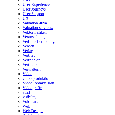
User Experience
User Journeys
User Support
UX
Valuation 409a
Valuation services.
Vektorgrafiken
Veranstaltung
Verbraucherbildung
Verden
Verlag
Vertrieb
Vertriebler
Vertrieblerin
Verwaltung
Video
video produktion
Video Redakteur/in
Videografie
viral
visibility
Volontariat
Web
Web Design