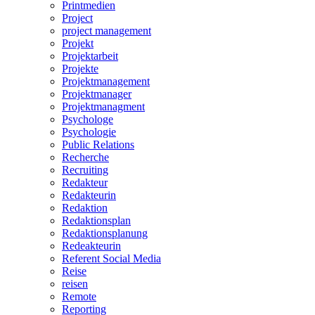
Printmedien
Project
project management
Projekt
Projektarbeit
Projekte
Projektmanagement
Projektmanager
Projektmanagment
Psychologe
Psychologie
Public Relations
Recherche
Recruiting
Redakteur
Redakteurin
Redaktion
Redaktionsplan
Redaktionsplanung
Redeakteurin
Referent Social Media
Reise
reisen
Remote
Reporting