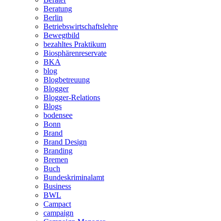
Beratung
Berlin
Betriebswirtschaftslehre
Bewegtbild
bezahltes Praktikum
Biosphärenreservate
BKA
blog
Blogbetreuung
Blogger
Blogger-Relations
Blogs
bodensee
Bonn
Brand
Brand Design
Branding
Bremen
Buch
Bundeskriminalamt
Business
BWL
Campact
campaign