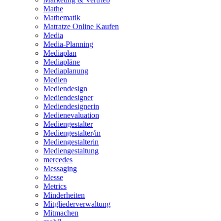
Mathe
Mathematik
Matratze Online Kaufen
Media
Media-Planning
Mediaplan
Mediapläne
Mediaplanung
Medien
Mediendesign
Mediendesigner
Mediendesignerin
Medienevaluation
Mediengestalter
Mediengestalter/in
Mediengestalterin
Mediengestaltung
mercedes
Messaging
Messe
Metrics
Minderheiten
Mitgliederverwaltung
Mitmachen