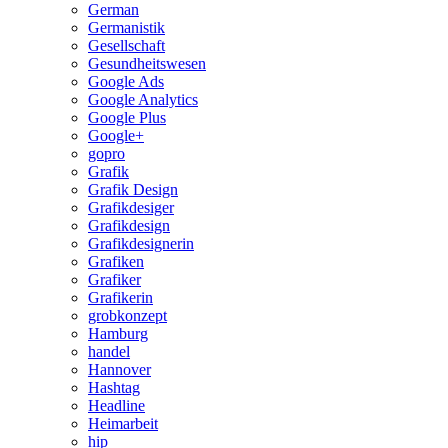
German
Germanistik
Gesellschaft
Gesundheitswesen
Google Ads
Google Analytics
Google Plus
Google+
gopro
Grafik
Grafik Design
Grafikdesiger
Grafikdesign
Grafikdesignerin
Grafiken
Grafiker
Grafikerin
grobkonzept
Hamburg
handel
Hannover
Hashtag
Headline
Heimarbeit
hip