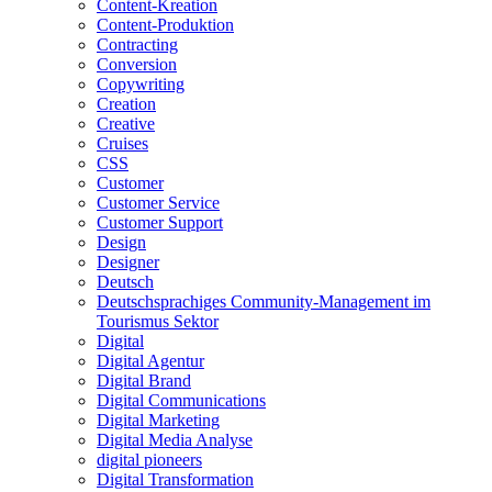
Content-Kreation
Content-Produktion
Contracting
Conversion
Copywriting
Creation
Creative
Cruises
CSS
Customer
Customer Service
Customer Support
Design
Designer
Deutsch
Deutschsprachiges Community-Management im
Tourismus Sektor
Digital
Digital Agentur
Digital Brand
Digital Communications
Digital Marketing
Digital Media Analyse
digital pioneers
Digital Transformation