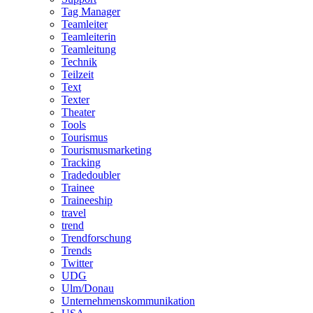
Tag Manager
Teamleiter
Teamleiterin
Teamleitung
Technik
Teilzeit
Text
Texter
Theater
Tools
Tourismus
Tourismusmarketing
Tracking
Tradedoubler
Trainee
Traineeship
travel
trend
Trendforschung
Trends
Twitter
UDG
Ulm/Donau
Unternehmenskommunikation