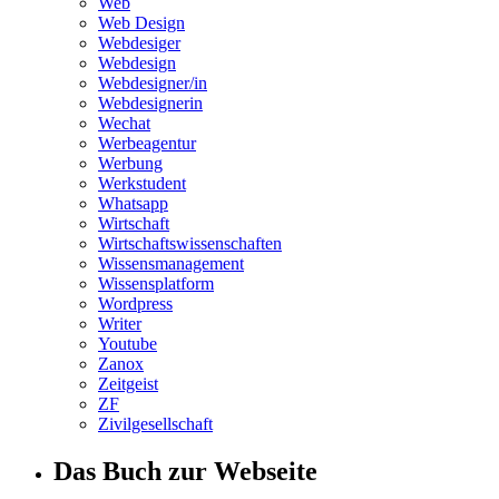
Web
Web Design
Webdesiger
Webdesign
Webdesigner/in
Webdesignerin
Wechat
Werbeagentur
Werbung
Werkstudent
Whatsapp
Wirtschaft
Wirtschaftswissenschaften
Wissensmanagement
Wissensplatform
Wordpress
Writer
Youtube
Zanox
Zeitgeist
ZF
Zivilgesellschaft
Das Buch zur Webseite