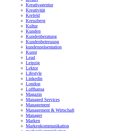
Kreativagentur
Kreativität
Krefeld
Kreuzberg
Kultur
Kunden
Kundenberatung
Kundenbetreuung
kundenpräsentation
Kunst
Lead
Leipzig
Lektor
Lifestyle
Linkedin
London
Lufthansa
Magazin
Managed Services
Management
Management & Wirtschaft
Manager
Marken
Markenkommunikation