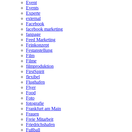
Event
Events
Experte
external
Facebook
facebook marketing
fanpage
Feed Marketing
Feinkonzept
Festanstellung
Film
Filme
filmproduktion
FirstSpirit
flexibel
Flughafen
Flyer
Food
Foto
fotografie
Frankfurt am Main
Frauen
Freie Mitarbeit
Friedrichshafen
Fußball