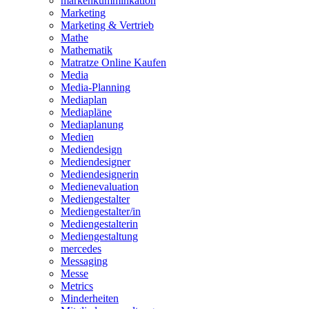
markenkumminkation
Marketing
Marketing & Vertrieb
Mathe
Mathematik
Matratze Online Kaufen
Media
Media-Planning
Mediaplan
Mediapläne
Mediaplanung
Medien
Mediendesign
Mediendesigner
Mediendesignerin
Medienevaluation
Mediengestalter
Mediengestalter/in
Mediengestalterin
Mediengestaltung
mercedes
Messaging
Messe
Metrics
Minderheiten