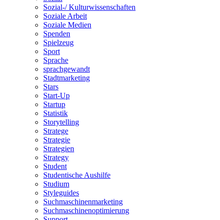
Sozial-/ Kulturwissenschaften
Soziale Arbeit
Soziale Medien
Spenden
Spielzeug
Sport
Sprache
sprachgewandt
Stadtmarketing
Stars
Start-Up
Startup
Statistik
Storytelling
Stratege
Strategie
Strategien
Strategy
Student
Studentische Aushilfe
Studium
Styleguides
Suchmaschinenmarketing
Suchmaschinenoptimierung
Support