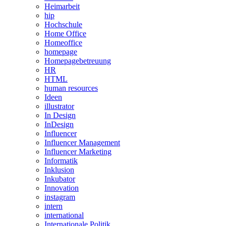
Heimarbeit
hip
Hochschule
Home Office
Homeoffice
homepage
Homepagebetreuung
HR
HTML
human resources
Ideen
illustrator
In Design
InDesign
Influencer
Influencer Management
Influencer Marketing
Informatik
Inklusion
Inkubator
Innovation
instagram
intern
international
Internationale Politik