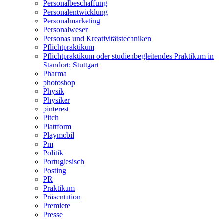
Personalbeschaffung
Personalentwicklung
Personalmarketing
Personalwesen
Personas und Kreativitätstechniken
Pflichtpraktikum
Pflichtpraktikum oder studienbegleitendes Praktikum in
Standort: Stuttgart
Pharma
photoshop
Physik
Physiker
pinterest
Pitch
Plattform
Playmobil
Pm
Politik
Portugiesisch
Posting
PR
Praktikum
Präsentation
Premiere
Presse