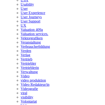
USA
Usability
User
User Experience
User Journeys
User Support
UX
Valuation 409a
Valuation services.
Vektorgrafiken
Veranstaltung
Verbraucherbildung
Verden
Verlag
Vertrieb
Vertriebler
Vertrieblerin
Verwaltung
Video
video produktion
Video Redakteur/in
Videografie
viral
visibility
Volontariat