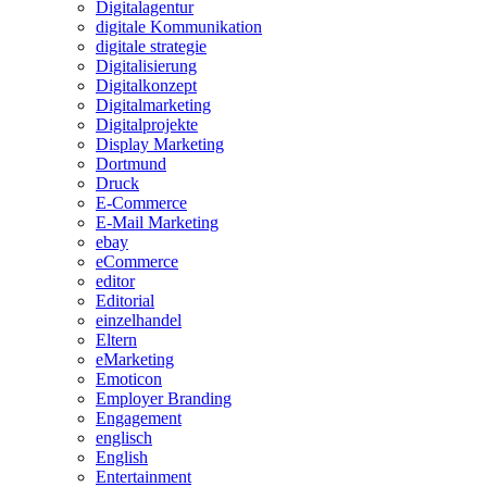
Digitalagentur
digitale Kommunikation
digitale strategie
Digitalisierung
Digitalkonzept
Digitalmarketing
Digitalprojekte
Display Marketing
Dortmund
Druck
E-Commerce
E-Mail Marketing
ebay
eCommerce
editor
Editorial
einzelhandel
Eltern
eMarketing
Emoticon
Employer Branding
Engagement
englisch
English
Entertainment