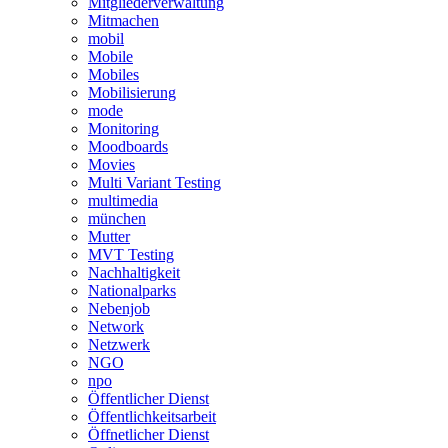
Mitgliederverwaltung
Mitmachen
mobil
Mobile
Mobiles
Mobilisierung
mode
Monitoring
Moodboards
Movies
Multi Variant Testing
multimedia
münchen
Mutter
MVT Testing
Nachhaltigkeit
Nationalparks
Nebenjob
Network
Netzwerk
NGO
npo
Öffentlicher Dienst
Öffentlichkeitsarbeit
Öffnetlicher Dienst