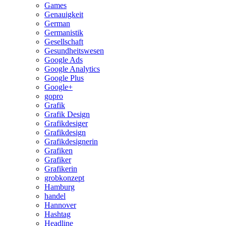
Games
Genauigkeit
German
Germanistik
Gesellschaft
Gesundheitswesen
Google Ads
Google Analytics
Google Plus
Google+
gopro
Grafik
Grafik Design
Grafikdesiger
Grafikdesign
Grafikdesignerin
Grafiken
Grafiker
Grafikerin
grobkonzept
Hamburg
handel
Hannover
Hashtag
Headline