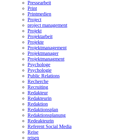
Pressearbeit
Print
Printmedien
Project
project management
Projekt
Projektarbeit
Projekte
Projektmanagement
Projektmanager
Projektmanagment
Psychologe
Psychologie
Public Relations
Recherche
Recruiting
Redakteur
Redakteurin
Redaktion
Redaktionsplan
Redaktionsplanung
Redeakteurin
Referent Social Media
Reise
reisen