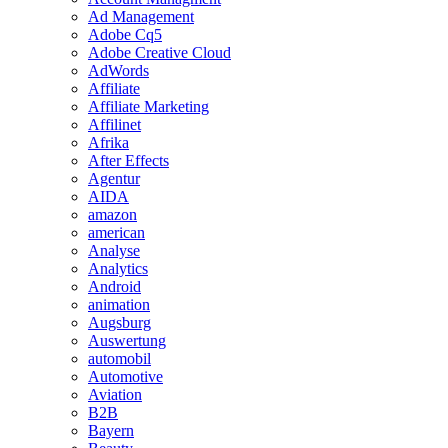
Ad Management
Adobe Cq5
Adobe Creative Cloud
AdWords
Affiliate
Affiliate Marketing
Affilinet
Afrika
After Effects
Agentur
AIDA
amazon
american
Analyse
Analytics
Android
animation
Augsburg
Auswertung
automobil
Automotive
Aviation
B2B
Bayern