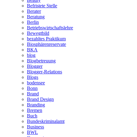
Beauty
Befristete Stelle
Berater
Beratung
Berlin
Betriebswirtschaftslehre
Bewegtbild
bezahltes Praktikum
Biosphärenreservate
BKA
blog
Blogbetreuung
Blogger
Blogger-Relations
Blogs
bodensee
Bonn
Brand
Brand Design
Branding
Bremen
Buch
Bundeskriminalamt
Business
BWL