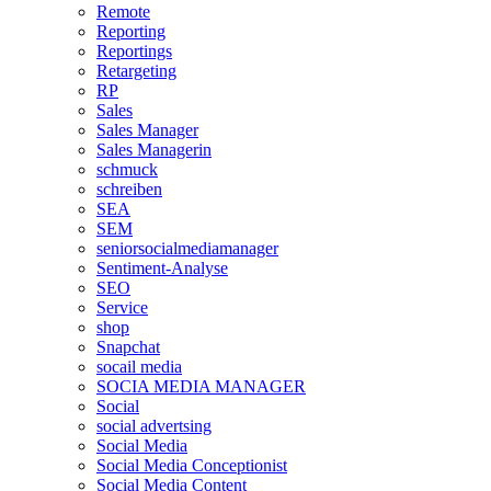
Remote
Reporting
Reportings
Retargeting
RP
Sales
Sales Manager
Sales Managerin
schmuck
schreiben
SEA
SEM
seniorsocialmediamanager
Sentiment-Analyse
SEO
Service
shop
Snapchat
socail media
SOCIA MEDIA MANAGER
Social
social advertsing
Social Media
Social Media Conceptionist
Social Media Content