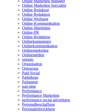
Online Marketing Manager
Online Marketing Specialist
Online Redakeur
Online Redaktion
Online Werbung
Online-Kommunikation
Online-Marekting
Online-PR
Online-Redakteur
Onlinekampagnen
Onlinekommunikation
Onlinemarketing
Onlinemedien
organic
Organisation
Osteuropa
Paid Social
Parktikum
Parlament
part-time
Performance
Performance Marketing
performance social advertising
Personalbeschaffung
Personalentwicklung