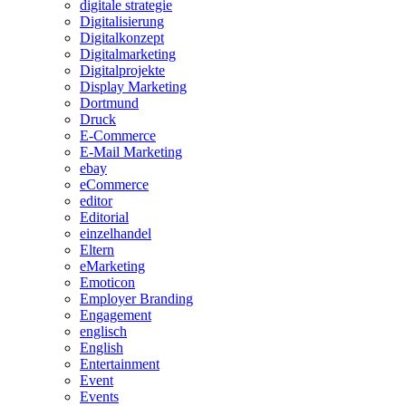
digitale strategie
Digitalisierung
Digitalkonzept
Digitalmarketing
Digitalprojekte
Display Marketing
Dortmund
Druck
E-Commerce
E-Mail Marketing
ebay
eCommerce
editor
Editorial
einzelhandel
Eltern
eMarketing
Emoticon
Employer Branding
Engagement
englisch
English
Entertainment
Event
Events