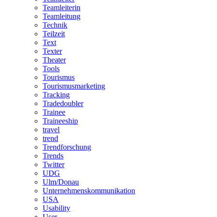
Teamleiterin
Teamleitung
Technik
Teilzeit
Text
Texter
Theater
Tools
Tourismus
Tourismusmarketing
Tracking
Tradedoubler
Trainee
Traineeship
travel
trend
Trendforschung
Trends
Twitter
UDG
Ulm/Donau
Unternehmenskommunikation
USA
Usability
User