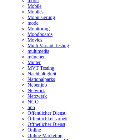
mobil
Mobile
Mobiles
Mobilisierung
mode
Monitoring
Moodboards
Movies
Multi Variant Testing
multimedia
münchen
Mutter
MVT Testing
Nachhaltigkeit
Nationalparks
Nebenjob
Network
Netzwerk
NGO
npo
Öffentlicher Dienst
Öffentlichkeitsarbeit
Öffnetlicher Dienst
Online
Online Marketing