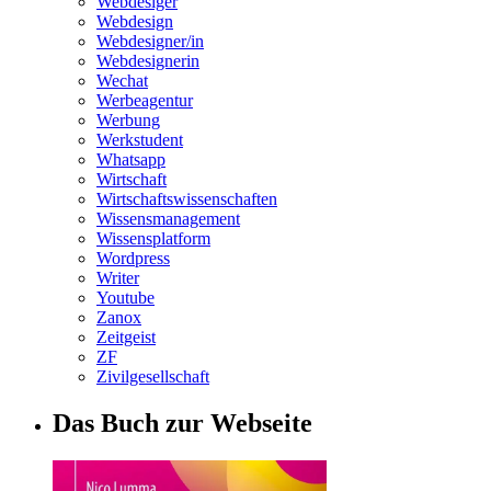
Webdesiger
Webdesign
Webdesigner/in
Webdesignerin
Wechat
Werbeagentur
Werbung
Werkstudent
Whatsapp
Wirtschaft
Wirtschaftswissenschaften
Wissensmanagement
Wissensplatform
Wordpress
Writer
Youtube
Zanox
Zeitgeist
ZF
Zivilgesellschaft
Das Buch zur Webseite