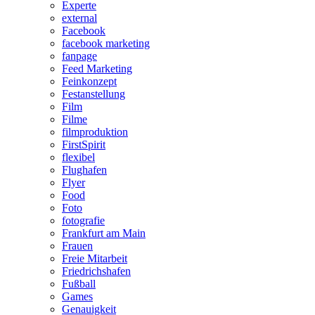
Experte
external
Facebook
facebook marketing
fanpage
Feed Marketing
Feinkonzept
Festanstellung
Film
Filme
filmproduktion
FirstSpirit
flexibel
Flughafen
Flyer
Food
Foto
fotografie
Frankfurt am Main
Frauen
Freie Mitarbeit
Friedrichshafen
Fußball
Games
Genauigkeit