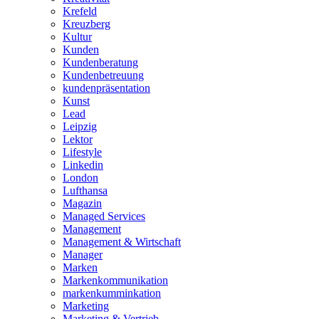
Krefeld
Kreuzberg
Kultur
Kunden
Kundenberatung
Kundenbetreuung
kundenpräsentation
Kunst
Lead
Leipzig
Lektor
Lifestyle
Linkedin
London
Lufthansa
Magazin
Managed Services
Management
Management & Wirtschaft
Manager
Marken
Markenkommunikation
markenkumminkation
Marketing
Marketing & Vertrieb