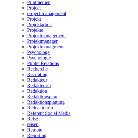
Printmedien
Project
project management
Projekt
Projektarbeit
Projekte
Projektmanagement
Projektmanager
Projektmanagment
Psychologe
Psychologie
Public Relations
Recherche
Recruiting
Redakteur
Redakteurin
Redaktion
Redaktionsplan
Redaktionsplanung
Redeakteurin
Referent Social Media
Reise
reisen
Remote
Reporting