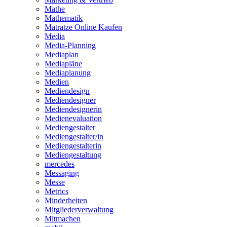
Mathe
Mathematik
Matratze Online Kaufen
Media
Media-Planning
Mediaplan
Mediapläne
Mediaplanung
Medien
Mediendesign
Mediendesigner
Mediendesignerin
Medienevaluation
Mediengestalter
Mediengestalter/in
Mediengestalterin
Mediengestaltung
mercedes
Messaging
Messe
Metrics
Minderheiten
Mitgliederverwaltung
Mitmachen