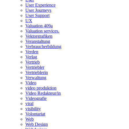
User Experience
User Journeys
User Support
UX
Valuation 409a
Valuation services.
Vektorgrafiken
Veranstaltung
Verbraucherbildung
Verden
Verlag
Vertrieb
Vertriebler
Vertrieblerin
Verwaltung
Video
video produktion
Video Redakteur/in
Videografie
viral
visibility
Volontariat
Web
Web Design