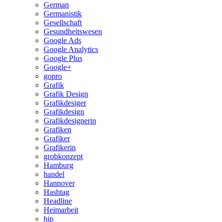
German
Germanistik
Gesellschaft
Gesundheitswesen
Google Ads
Google Analytics
Google Plus
Google+
gopro
Grafik
Grafik Design
Grafikdesiger
Grafikdesign
Grafikdesignerin
Grafiken
Grafiker
Grafikerin
grobkonzept
Hamburg
handel
Hannover
Hashtag
Headline
Heimarbeit
hip