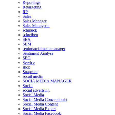
Reportings
Retargeting
RP
Sales
Sales Manager
Sales Managerin
schmuck
schreiben
SEA
SEM
seniorsocialmediamanager
Sentiment-Analyse
SEO
Service
shop
Snapchat
socail media
SOCIA MEDIA MANAGER
Social
social advertsing
Social Media
Social Media Conceptionist
Social Media Content
Social Media Expert
Social Media Facebook