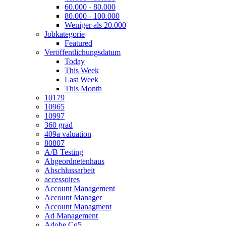
60.000 - 80.000
80.000 - 100.000
Weniger als 20.000
Jobkategorie
Featured
Veröffentlichungsdatum
Today
This Week
Last Week
This Month
10179
10965
10997
360 grad
409a valuation
80807
A/B Testing
Abgeordnetenhaus
Abschlussarbeit
accessoires
Account Management
Account Manager
Account Managment
Ad Management
Adobe Cq5