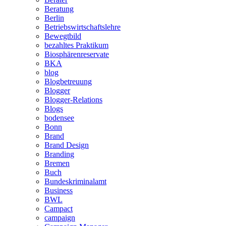
Beratung
Berlin
Betriebswirtschaftslehre
Bewegtbild
bezahltes Praktikum
Biosphärenreservate
BKA
blog
Blogbetreuung
Blogger
Blogger-Relations
Blogs
bodensee
Bonn
Brand
Brand Design
Branding
Bremen
Buch
Bundeskriminalamt
Business
BWL
Campact
campaign