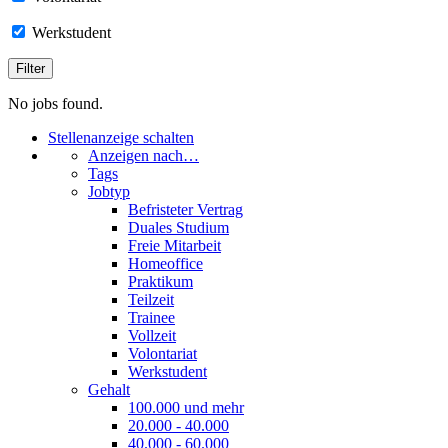
Werkstudent
No jobs found.
Stellenanzeige schalten
Anzeigen nach…
Tags
Jobtyp
Befristeter Vertrag
Duales Studium
Freie Mitarbeit
Homeoffice
Praktikum
Teilzeit
Trainee
Vollzeit
Volontariat
Werkstudent
Gehalt
100.000 und mehr
20.000 - 40.000
40.000 - 60.000