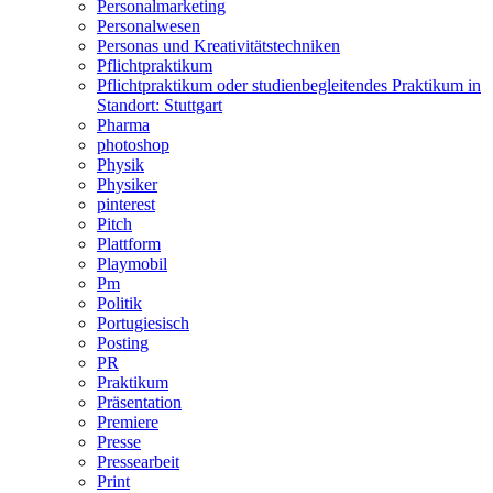
Personalmarketing
Personalwesen
Personas und Kreativitätstechniken
Pflichtpraktikum
Pflichtpraktikum oder studienbegleitendes Praktikum in
Standort: Stuttgart
Pharma
photoshop
Physik
Physiker
pinterest
Pitch
Plattform
Playmobil
Pm
Politik
Portugiesisch
Posting
PR
Praktikum
Präsentation
Premiere
Presse
Pressearbeit
Print