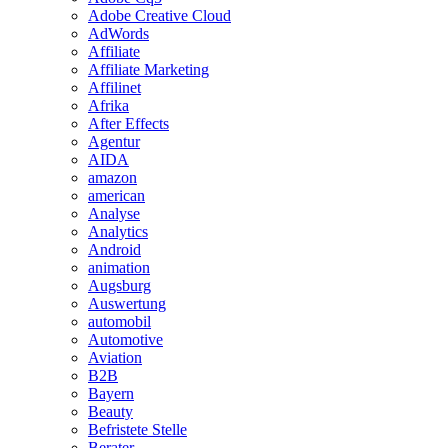
Adobe Creative Cloud
AdWords
Affiliate
Affiliate Marketing
Affilinet
Afrika
After Effects
Agentur
AIDA
amazon
american
Analyse
Analytics
Android
animation
Augsburg
Auswertung
automobil
Automotive
Aviation
B2B
Bayern
Beauty
Befristete Stelle
Berater