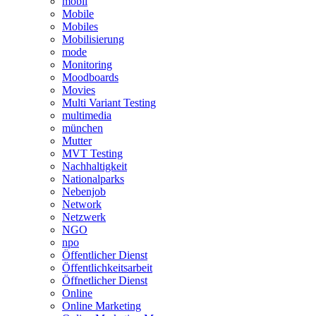
mobil
Mobile
Mobiles
Mobilisierung
mode
Monitoring
Moodboards
Movies
Multi Variant Testing
multimedia
münchen
Mutter
MVT Testing
Nachhaltigkeit
Nationalparks
Nebenjob
Network
Netzwerk
NGO
npo
Öffentlicher Dienst
Öffentlichkeitsarbeit
Öffnetlicher Dienst
Online
Online Marketing