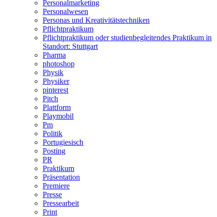
Personalmarketing
Personalwesen
Personas und Kreativitätstechniken
Pflichtpraktikum
Pflichtpraktikum oder studienbegleitendes Praktikum in
Standort: Stuttgart
Pharma
photoshop
Physik
Physiker
pinterest
Pitch
Plattform
Playmobil
Pm
Politik
Portugiesisch
Posting
PR
Praktikum
Präsentation
Premiere
Presse
Pressearbeit
Print