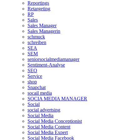
Reportings
Retargeting
RP
Sales
Sales Manager
Sales Managerin
schmuck
schreiben
SEA
SEM
seniorsocialmediamanager
Sentiment-Analyse
SEO
Service
shop
Snapchat
socail media
SOCIA MEDIA MANAGER
Social
social advertsing
Social Media
Social Media Conceptionist
Social Media Content
Social Media Expert
Social Media Facebook