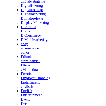
digitale strategie
Digitalisierung
Digitalkonzept
Digitalmarketing
Digitalprojekte
Display Marketing
Dortmund
Druck
E-Commerce
E-Mail Marketing
ebay
eCommerce
editor
Editorial
einzelhandel
Eltern
eMarketing
Emoticon
Employer Branding
Engagement
englisch
English
Entertainment
Event
Events