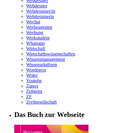
Webdesiger
Webdesign
Webdesigner/in
Webdesignerin
Wechat
Werbeagentur
Werbung
Werkstudent
Whatsapp
Wirtschaft
Wirtschaftswissenschaften
Wissensmanagement
Wissensplatform
Wordpress
Writer
Youtube
Zanox
Zeitgeist
ZF
Zivilgesellschaft
Das Buch zur Webseite