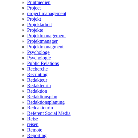
Printmedien
Project
project management
Projekt
Projektarbeit
Projekte
Projektmanagement
Projektmanager
Projektmanagment
Psychologe
Psychologie
Public Relations
Recherche
Recruiting
Redakteur
Redakteurin
Redaktion
Redaktionsplan
Redaktionsplanung
Redeakteurin
Referent Social Media
Reise
reisen
Remote
Reporting