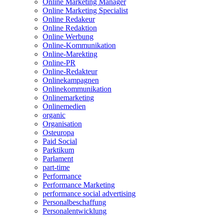
Online Marketing Manager
Online Marketing Specialist
Online Redakeur
Online Redaktion
Online Werbung
Online-Kommunikation
Online-Marekting
Online-PR
Online-Redakteur
Onlinekampagnen
Onlinekommunikation
Onlinemarketing
Onlinemedien
organic
Organisation
Osteuropa
Paid Social
Parktikum
Parlament
part-time
Performance
Performance Marketing
performance social advertising
Personalbeschaffung
Personalentwicklung