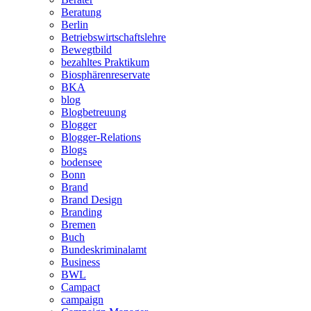
Beratung
Berlin
Betriebswirtschaftslehre
Bewegtbild
bezahltes Praktikum
Biosphärenreservate
BKA
blog
Blogbetreuung
Blogger
Blogger-Relations
Blogs
bodensee
Bonn
Brand
Brand Design
Branding
Bremen
Buch
Bundeskriminalamt
Business
BWL
Campact
campaign