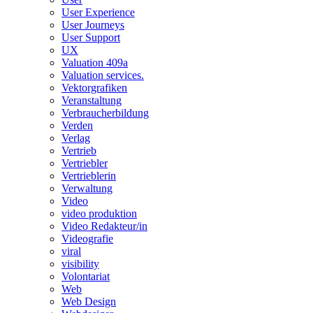
User Experience
User Journeys
User Support
UX
Valuation 409a
Valuation services.
Vektorgrafiken
Veranstaltung
Verbraucherbildung
Verden
Verlag
Vertrieb
Vertriebler
Vertrieblerin
Verwaltung
Video
video produktion
Video Redakteur/in
Videografie
viral
visibility
Volontariat
Web
Web Design