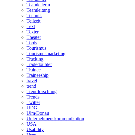
Teamleiterin
Teamleitung
Technik
Teilzeit
Text
Texter
Theater
Tools
Tourismus
Tourismusmarketing
Tracking
Tradedoubler
Trainee
Traineeship
travel
trend
Trendforschung
Trends
Twitter
UDG
Ulm/Donau
Unternehmenskommunikation
USA
Usability
User