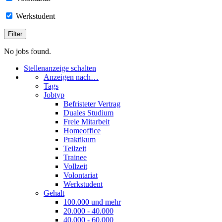
Werkstudent
No jobs found.
Stellenanzeige schalten
Anzeigen nach…
Tags
Jobtyp
Befristeter Vertrag
Duales Studium
Freie Mitarbeit
Homeoffice
Praktikum
Teilzeit
Trainee
Vollzeit
Volontariat
Werkstudent
Gehalt
100.000 und mehr
20.000 - 40.000
40.000 - 60.000