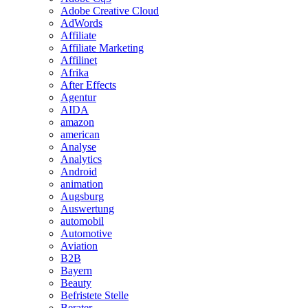
Adobe Creative Cloud
AdWords
Affiliate
Affiliate Marketing
Affilinet
Afrika
After Effects
Agentur
AIDA
amazon
american
Analyse
Analytics
Android
animation
Augsburg
Auswertung
automobil
Automotive
Aviation
B2B
Bayern
Beauty
Befristete Stelle
Berater