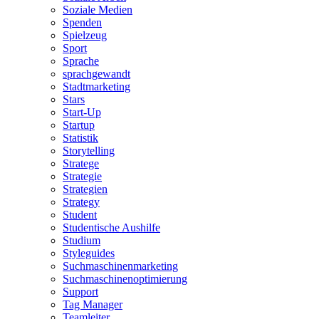
Soziale Medien
Spenden
Spielzeug
Sport
Sprache
sprachgewandt
Stadtmarketing
Stars
Start-Up
Startup
Statistik
Storytelling
Stratege
Strategie
Strategien
Strategy
Student
Studentische Aushilfe
Studium
Styleguides
Suchmaschinenmarketing
Suchmaschinenoptimierung
Support
Tag Manager
Teamleiter