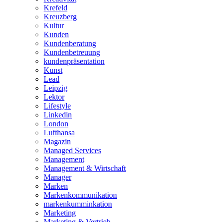
Krefeld
Kreuzberg
Kultur
Kunden
Kundenberatung
Kundenbetreuung
kundenpräsentation
Kunst
Lead
Leipzig
Lektor
Lifestyle
Linkedin
London
Lufthansa
Magazin
Managed Services
Management
Management & Wirtschaft
Manager
Marken
Markenkommunikation
markenkumminkation
Marketing
Marketing & Vertrieb