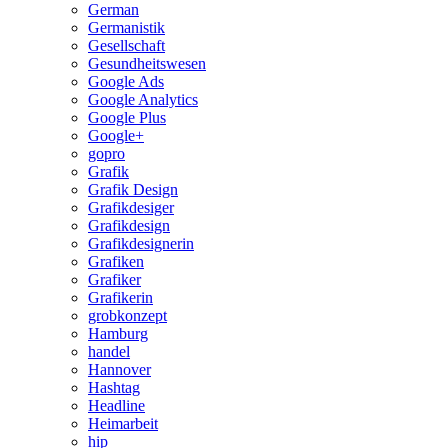
German
Germanistik
Gesellschaft
Gesundheitswesen
Google Ads
Google Analytics
Google Plus
Google+
gopro
Grafik
Grafik Design
Grafikdesiger
Grafikdesign
Grafikdesignerin
Grafiken
Grafiker
Grafikerin
grobkonzept
Hamburg
handel
Hannover
Hashtag
Headline
Heimarbeit
hip