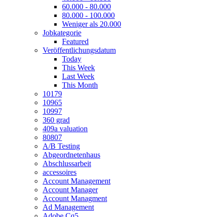
60.000 - 80.000
80.000 - 100.000
Weniger als 20.000
Jobkategorie
Featured
Veröffentlichungsdatum
Today
This Week
Last Week
This Month
10179
10965
10997
360 grad
409a valuation
80807
A/B Testing
Abgeordnetenhaus
Abschlussarbeit
accessoires
Account Management
Account Manager
Account Managment
Ad Management
Adobe Cq5