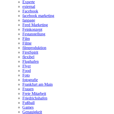
Experte
external
Facebook
facebook marketing
fanpage
Feed Marketing
Feinkonzept
Festanstellung
Film
Filme
filmproduktion
FirstSpirit
flexibel
Flughafen
Flyer
Food
Foto
fotografie
Frankfurt am Main
Frauen
Freie Mitarbeit
Friedrichshafen
Fußball
Games
Genauigkeit