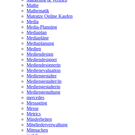
Mathe
Mathematik
Matratze Online Kaufen
Media
Media-Planning
Mediaplan
Mediapläne
Mediaplanung
Medien
Mediendesign
Mediendesigner
Mediendesignerin
Medienevaluation
Mediengestalter
Mediengestalter/in
Mediengestalterin
Mediengestaltung
mercedes
Messaging
Messe
Metrics
Minderheiten
Mitgliederverwaltung
Mitmachen