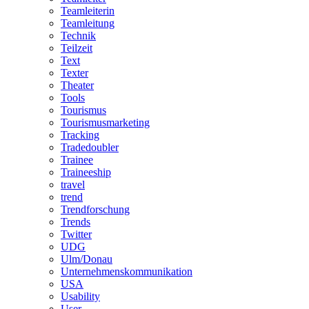
Teamleiterin
Teamleitung
Technik
Teilzeit
Text
Texter
Theater
Tools
Tourismus
Tourismusmarketing
Tracking
Tradedoubler
Trainee
Traineeship
travel
trend
Trendforschung
Trends
Twitter
UDG
Ulm/Donau
Unternehmenskommunikation
USA
Usability
User