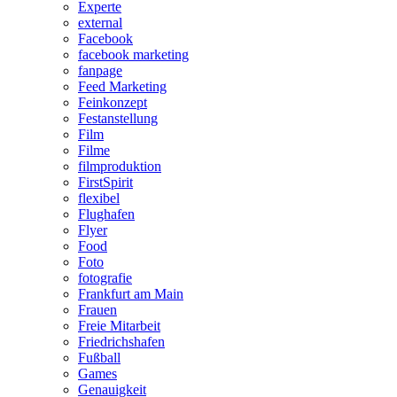
Experte
external
Facebook
facebook marketing
fanpage
Feed Marketing
Feinkonzept
Festanstellung
Film
Filme
filmproduktion
FirstSpirit
flexibel
Flughafen
Flyer
Food
Foto
fotografie
Frankfurt am Main
Frauen
Freie Mitarbeit
Friedrichshafen
Fußball
Games
Genauigkeit