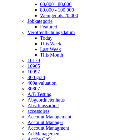
60.000 - 80.000
80.000 - 100.000
Weniger als 20.000
Jobkategorie
Featured
Veröffentlichungsdatum
Today
This Week
Last Week
This Month
10179
10965
10997
360 grad
409a valuation
80807
A/B Testing
Abgeordnetenhaus
Abschlussarbeit
accessoires
Account Management
Account Manager
Account Managment
Ad Management
Adobe Cq5