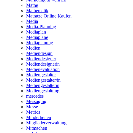
Mathe
Mathematik
Matratze Online Kaufen
Media
Media-Planning
Mediaplan
Mediapläne
Mediaplanung
Medien
Mediendesign
Mediendesigner
Mediendesignerin
Medienevaluation
Mediengestalter
Mediengestalter/in
Mediengestalterin
Mediengestaltung
mercedes
Messaging
Messe
Metrics
Minderheiten
Mitgliederverwaltung
Mitmachen