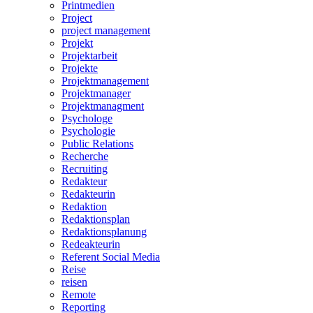
Printmedien
Project
project management
Projekt
Projektarbeit
Projekte
Projektmanagement
Projektmanager
Projektmanagment
Psychologe
Psychologie
Public Relations
Recherche
Recruiting
Redakteur
Redakteurin
Redaktion
Redaktionsplan
Redaktionsplanung
Redeakteurin
Referent Social Media
Reise
reisen
Remote
Reporting