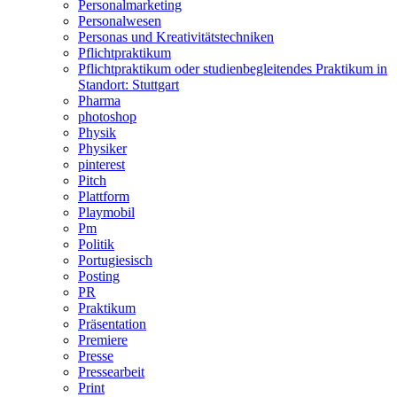
Personalmarketing
Personalwesen
Personas und Kreativitätstechniken
Pflichtpraktikum
Pflichtpraktikum oder studienbegleitendes Praktikum in
Standort: Stuttgart
Pharma
photoshop
Physik
Physiker
pinterest
Pitch
Plattform
Playmobil
Pm
Politik
Portugiesisch
Posting
PR
Praktikum
Präsentation
Premiere
Presse
Pressearbeit
Print