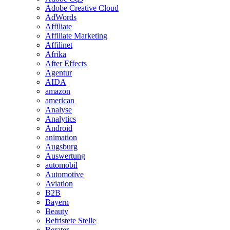
Adobe Creative Cloud
AdWords
Affiliate
Affiliate Marketing
Affilinet
Afrika
After Effects
Agentur
AIDA
amazon
american
Analyse
Analytics
Android
animation
Augsburg
Auswertung
automobil
Automotive
Aviation
B2B
Bayern
Beauty
Befristete Stelle
Berater