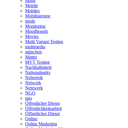
mobil
Mobile
Mobiles
Mobilisierung
mode
Monitoring
Moodboards
Movies
Multi Variant Testing
multimedia
münchen
Mutter
MVT Testing
Nachhaltigkeit
Nationalparks
Nebenjob
Network
Netzwerk
NGO
npo
Öffentlicher Dienst
Öffentlichkeitsarbeit
Öffnetlicher Dienst
Online
Online Marketing