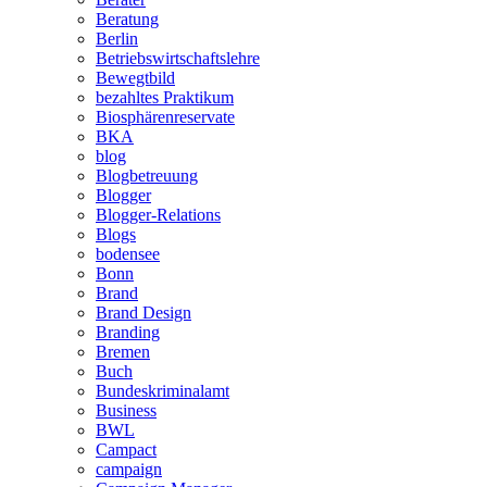
Beratung
Berlin
Betriebswirtschaftslehre
Bewegtbild
bezahltes Praktikum
Biosphärenreservate
BKA
blog
Blogbetreuung
Blogger
Blogger-Relations
Blogs
bodensee
Bonn
Brand
Brand Design
Branding
Bremen
Buch
Bundeskriminalamt
Business
BWL
Campact
campaign