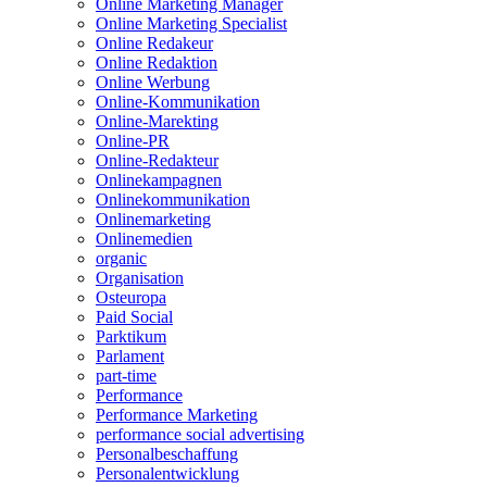
Online Marketing Manager
Online Marketing Specialist
Online Redakeur
Online Redaktion
Online Werbung
Online-Kommunikation
Online-Marekting
Online-PR
Online-Redakteur
Onlinekampagnen
Onlinekommunikation
Onlinemarketing
Onlinemedien
organic
Organisation
Osteuropa
Paid Social
Parktikum
Parlament
part-time
Performance
Performance Marketing
performance social advertising
Personalbeschaffung
Personalentwicklung