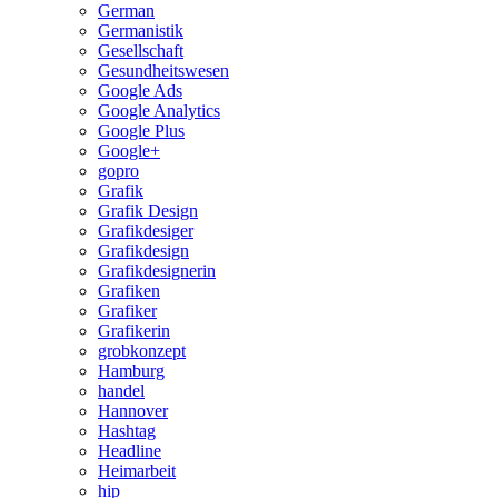
German
Germanistik
Gesellschaft
Gesundheitswesen
Google Ads
Google Analytics
Google Plus
Google+
gopro
Grafik
Grafik Design
Grafikdesiger
Grafikdesign
Grafikdesignerin
Grafiken
Grafiker
Grafikerin
grobkonzept
Hamburg
handel
Hannover
Hashtag
Headline
Heimarbeit
hip