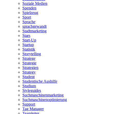
Soziale Medien
Spenden
Spielzeug
Sport
Sprache
sprachgewandt
Stadtmarketing
Stars
Start-Up
Startup
Statistik
Storytelling
Stratege
Strategie
Strategien
Strategy
Student
Studentische Aushilfe
Studium
Styleguides
Suchmaschinenmarketing
Suchmaschinenoptimierung
Support
Tag Manager
Teamleiter