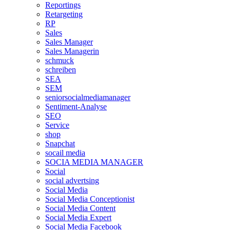
Reportings
Retargeting
RP
Sales
Sales Manager
Sales Managerin
schmuck
schreiben
SEA
SEM
seniorsocialmediamanager
Sentiment-Analyse
SEO
Service
shop
Snapchat
socail media
SOCIA MEDIA MANAGER
Social
social advertsing
Social Media
Social Media Conceptionist
Social Media Content
Social Media Expert
Social Media Facebook