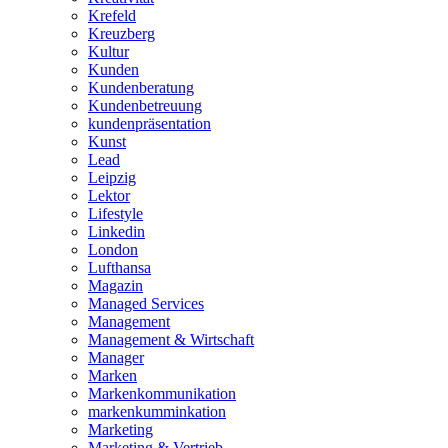
Krefeld
Kreuzberg
Kultur
Kunden
Kundenberatung
Kundenbetreuung
kundenpräsentation
Kunst
Lead
Leipzig
Lektor
Lifestyle
Linkedin
London
Lufthansa
Magazin
Managed Services
Management
Management & Wirtschaft
Manager
Marken
Markenkommunikation
markenkumminkation
Marketing
Marketing & Vertrieb