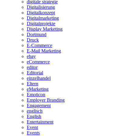
digitale strategie
Digitalisierung
Digitalkonzept
Digitalmarketing
Digitalprojekte
Display Marketing
Dortmund
Druck
E-Commerce
E-Mail Marketing
ebay
eCommerce
editor
Editorial
einzelhandel
Eltern
eMarketing
Emoticon
Employer Branding
Engagement
englisch
English
Entertainment
Event
Events