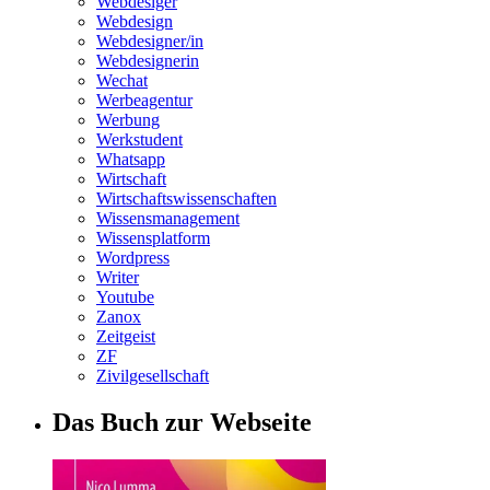
Webdesiger
Webdesign
Webdesigner/in
Webdesignerin
Wechat
Werbeagentur
Werbung
Werkstudent
Whatsapp
Wirtschaft
Wirtschaftswissenschaften
Wissensmanagement
Wissensplatform
Wordpress
Writer
Youtube
Zanox
Zeitgeist
ZF
Zivilgesellschaft
Das Buch zur Webseite