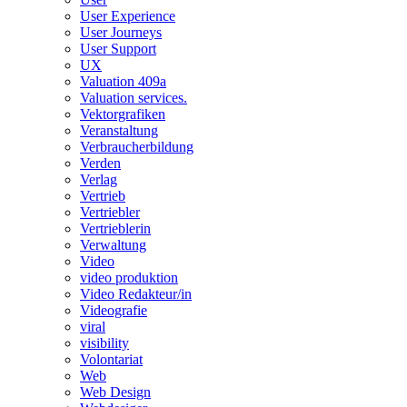
User Experience
User Journeys
User Support
UX
Valuation 409a
Valuation services.
Vektorgrafiken
Veranstaltung
Verbraucherbildung
Verden
Verlag
Vertrieb
Vertriebler
Vertrieblerin
Verwaltung
Video
video produktion
Video Redakteur/in
Videografie
viral
visibility
Volontariat
Web
Web Design