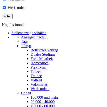
Werkstudent
No jobs found.
Stellenanzeige schalten
Anzeigen nach…
Tags
Jobtyp
Befristeter Vertrag
Duales Studium
Freie Mitarbeit
Homeoffice
Praktikum
Teilzeit
Trainee
Vollzeit
Volontariat
Werkstudent
Gehalt
100.000 und mehr
20.000 - 40.000
40.000 - 60.000