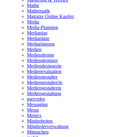
Mathe
Mathematik
Matratze Online Kaufen
Media
Media-Planning
Mediaplan
Mediapläne
Mediaplanung
Medien
Mediendesign
Mediendesigner
Mediendesignerin
Medienevaluation
Mediengestalter
Mediengestalter/in
Mediengestalterin
Mediengestaltung
mercedes
Messaging
Messe
Metrics
Minderheiten
Mitgliederverwaltung
Mitmachen