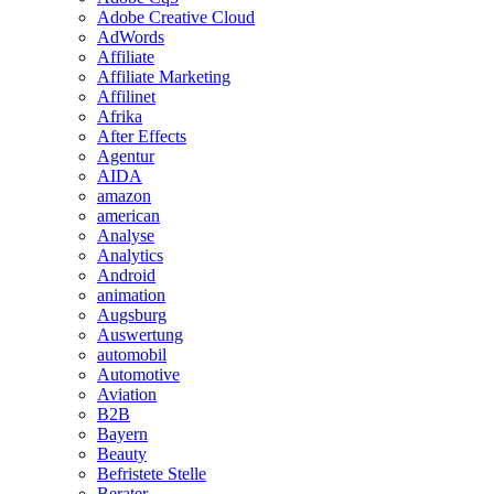
Adobe Creative Cloud
AdWords
Affiliate
Affiliate Marketing
Affilinet
Afrika
After Effects
Agentur
AIDA
amazon
american
Analyse
Analytics
Android
animation
Augsburg
Auswertung
automobil
Automotive
Aviation
B2B
Bayern
Beauty
Befristete Stelle
Berater