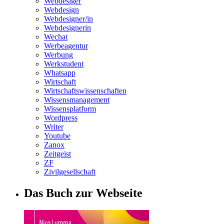
Webdesiger
Webdesign
Webdesigner/in
Webdesignerin
Wechat
Werbeagentur
Werbung
Werkstudent
Whatsapp
Wirtschaft
Wirtschaftswissenschaften
Wissensmanagement
Wissensplatform
Wordpress
Writer
Youtube
Zanox
Zeitgeist
ZF
Zivilgesellschaft
Das Buch zur Webseite