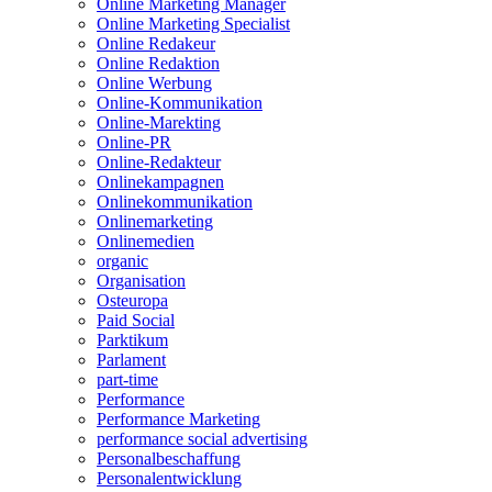
Online Marketing Manager
Online Marketing Specialist
Online Redakeur
Online Redaktion
Online Werbung
Online-Kommunikation
Online-Marekting
Online-PR
Online-Redakteur
Onlinekampagnen
Onlinekommunikation
Onlinemarketing
Onlinemedien
organic
Organisation
Osteuropa
Paid Social
Parktikum
Parlament
part-time
Performance
Performance Marketing
performance social advertising
Personalbeschaffung
Personalentwicklung