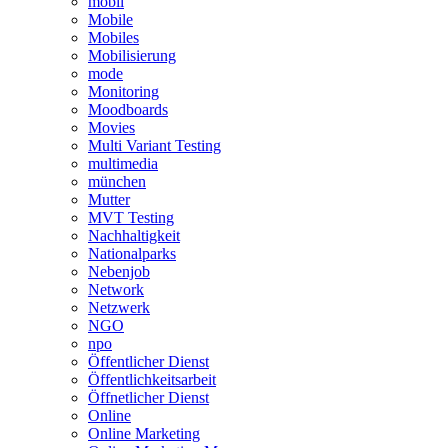
mobil
Mobile
Mobiles
Mobilisierung
mode
Monitoring
Moodboards
Movies
Multi Variant Testing
multimedia
münchen
Mutter
MVT Testing
Nachhaltigkeit
Nationalparks
Nebenjob
Network
Netzwerk
NGO
npo
Öffentlicher Dienst
Öffentlichkeitsarbeit
Öffnetlicher Dienst
Online
Online Marketing