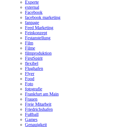
Experte
external
Facebook
facebook marketing
fanpage
Feed Marketing
Feinkonzept
Festanstellung
Film
Filme
filmproduktion
FirstSpirit
flexibel
Flughafen
Flyer
Food
Foto
fotografie
Frankfurt am Main
Frauen
Freie Mitarbeit
Friedrichshafen
Fußball
Games
Genauigkeit