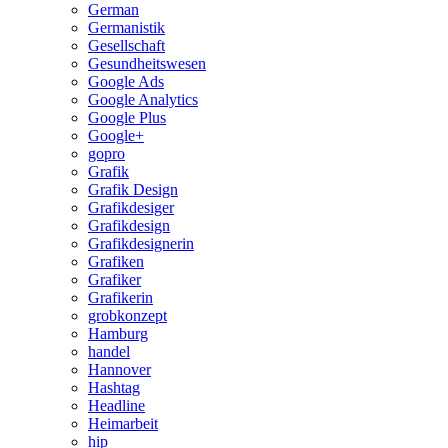
German
Germanistik
Gesellschaft
Gesundheitswesen
Google Ads
Google Analytics
Google Plus
Google+
gopro
Grafik
Grafik Design
Grafikdesiger
Grafikdesign
Grafikdesignerin
Grafiken
Grafiker
Grafikerin
grobkonzept
Hamburg
handel
Hannover
Hashtag
Headline
Heimarbeit
hip