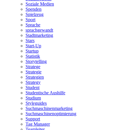
Soziale Medien
Spenden
Spielzeug
Sport
Sprache
sprachgewandt
Stadtmarketing
Stars
Start-Up
Startup
Statistik
Storytelling
Stratege
Strategie
Strategien
Strategy
Student
Studentische Aushilfe
Studium
Styleguides
Suchmaschinenmarketing
Suchmaschinenoptimierung
Support
Tag Manager
Teamleiter