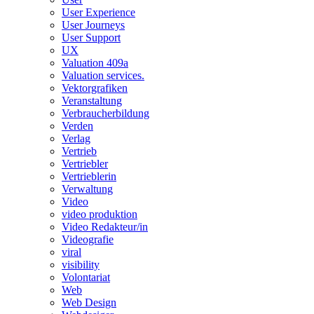
User Experience
User Journeys
User Support
UX
Valuation 409a
Valuation services.
Vektorgrafiken
Veranstaltung
Verbraucherbildung
Verden
Verlag
Vertrieb
Vertriebler
Vertrieblerin
Verwaltung
Video
video produktion
Video Redakteur/in
Videografie
viral
visibility
Volontariat
Web
Web Design