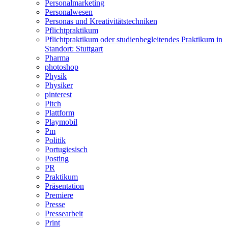
Personalmarketing
Personalwesen
Personas und Kreativitätstechniken
Pflichtpraktikum
Pflichtpraktikum oder studienbegleitendes Praktikum in
Standort: Stuttgart
Pharma
photoshop
Physik
Physiker
pinterest
Pitch
Plattform
Playmobil
Pm
Politik
Portugiesisch
Posting
PR
Praktikum
Präsentation
Premiere
Presse
Pressearbeit
Print