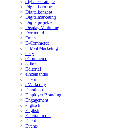
digitale strategie
Digitalisierung
Digitalkonzept
Digitalmarketing
Digitalprojekte
Display Marketing
Dortmund
Druck
E-Commerce
E-Mail Marketing
ebay
eCommerce
editor
Editorial
einzelhandel
Eltern
eMarketing
Emoticon
Employer Branding
Engagement
englisch
English
Entertainment
Event
Events