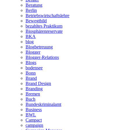
Beratung
Berlin
Betriebswirtschaftslehre
Bewegtbild
bezahltes Praktikum
Biosphärenreservate
BKA
blog
Blogbetreuung
Blogger
Blogger-Relations
Blogs
bodensee
Bonn
Brand
Brand Design
Branding
Bremen
Buch
Bundeskriminalamt
Business
BWL
Campact
campaign