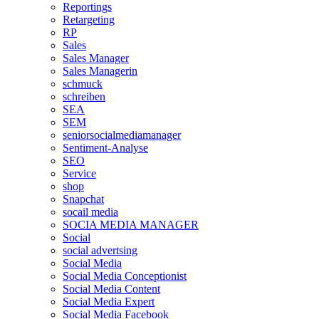
Reportings
Retargeting
RP
Sales
Sales Manager
Sales Managerin
schmuck
schreiben
SEA
SEM
seniorsocialmediamanager
Sentiment-Analyse
SEO
Service
shop
Snapchat
socail media
SOCIA MEDIA MANAGER
Social
social advertsing
Social Media
Social Media Conceptionist
Social Media Content
Social Media Expert
Social Media Facebook