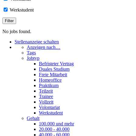
Werkstudent
No jobs found.
Stellenanzeige schalten
Anzeigen nach…
Tags
Jobtyp
Befristeter Vertrag
Duales Studium
Freie Mitarbeit
Homeoffice
Praktikum
Teilzeit
Trainee
Vollzeit
Volontariat
Werkstudent
Gehalt
100.000 und mehr
20.000 - 40.000
40.000 - 60.000