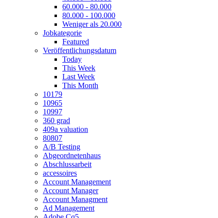
60.000 - 80.000
80.000 - 100.000
Weniger als 20.000
Jobkategorie
Featured
Veröffentlichungsdatum
Today
This Week
Last Week
This Month
10179
10965
10997
360 grad
409a valuation
80807
A/B Testing
Abgeordnetenhaus
Abschlussarbeit
accessoires
Account Management
Account Manager
Account Managment
Ad Management
Adobe Cq5