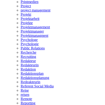
Printmedien
Project
project management
Projekt
Projektarbeit
Projekte
Projektmanagement
Projektmanager
Projektmanagment
Psychologe
Psychologie
Public Relations
Recherche
Recruiting
Redakteur
Redakteurin
Redaktion
Redaktionsplan
Redaktionsplanung
Redeakteurin
Referent Social Media
Reise
reisen
Remote
Reporting