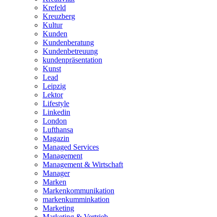
Krefeld
Kreuzberg
Kultur
Kunden
Kundenberatung
Kundenbetreuung
kundenpräsentation
Kunst
Lead
Leipzig
Lektor
Lifestyle
Linkedin
London
Lufthansa
Magazin
Managed Services
Management
Management & Wirtschaft
Manager
Marken
Markenkommunikation
markenkumminkation
Marketing
Marketing & Vertrieb