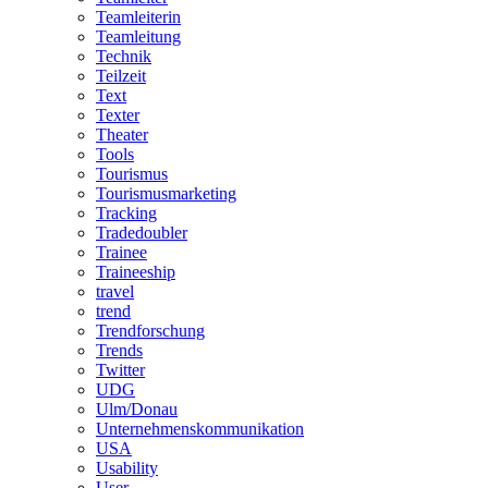
Teamleiterin
Teamleitung
Technik
Teilzeit
Text
Texter
Theater
Tools
Tourismus
Tourismusmarketing
Tracking
Tradedoubler
Trainee
Traineeship
travel
trend
Trendforschung
Trends
Twitter
UDG
Ulm/Donau
Unternehmenskommunikation
USA
Usability
User