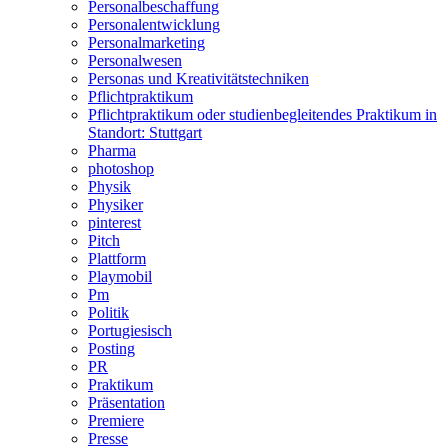
Personalbeschaffung
Personalentwicklung
Personalmarketing
Personalwesen
Personas und Kreativitätstechniken
Pflichtpraktikum
Pflichtpraktikum oder studienbegleitendes Praktikum in
Standort: Stuttgart
Pharma
photoshop
Physik
Physiker
pinterest
Pitch
Plattform
Playmobil
Pm
Politik
Portugiesisch
Posting
PR
Praktikum
Präsentation
Premiere
Presse