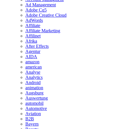
Ad Management
Adobe Cq5
Adobe Creative Cloud
AdWords
Affiliate
Affiliate Marketing
Affilinet
Afrika
After Effects
Agentur
AIDA
amazon
american
Analyse
Analytics
Android
animation
Augsburg
Auswertung
automobil
Automotive
Aviation
B2B
Bayern