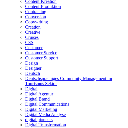
Content-Kreation
Content-Produktion
Contracting
Conversion
Copywriting
Creation
Creative
Cruises
CSS
Customer
Customer Service
Customer Support
Design
Designer
Deutsch
Deutschsprachiges Community-Management im
Tourismus Sektor
Digital
Digital Agentur
Digital Brand
Digital Communications
Digital Marketing
Digital Media Analyse
digital pioneers
Digital Transformation