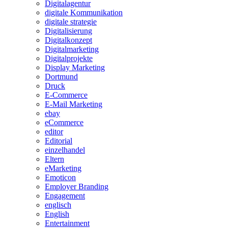
Digitalagentur
digitale Kommunikation
digitale strategie
Digitalisierung
Digitalkonzept
Digitalmarketing
Digitalprojekte
Display Marketing
Dortmund
Druck
E-Commerce
E-Mail Marketing
ebay
eCommerce
editor
Editorial
einzelhandel
Eltern
eMarketing
Emoticon
Employer Branding
Engagement
englisch
English
Entertainment