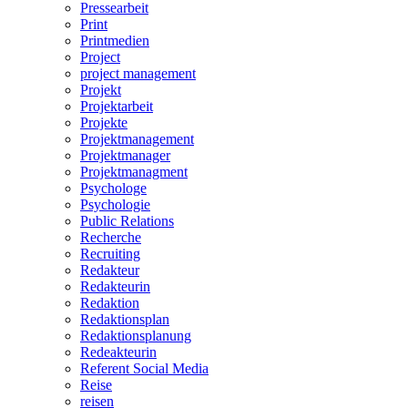
Pressearbeit
Print
Printmedien
Project
project management
Projekt
Projektarbeit
Projekte
Projektmanagement
Projektmanager
Projektmanagment
Psychologe
Psychologie
Public Relations
Recherche
Recruiting
Redakteur
Redakteurin
Redaktion
Redaktionsplan
Redaktionsplanung
Redeakteurin
Referent Social Media
Reise
reisen