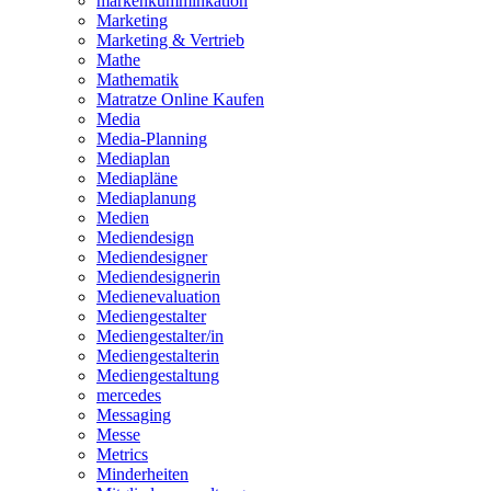
markenkumminkation
Marketing
Marketing & Vertrieb
Mathe
Mathematik
Matratze Online Kaufen
Media
Media-Planning
Mediaplan
Mediapläne
Mediaplanung
Medien
Mediendesign
Mediendesigner
Mediendesignerin
Medienevaluation
Mediengestalter
Mediengestalter/in
Mediengestalterin
Mediengestaltung
mercedes
Messaging
Messe
Metrics
Minderheiten