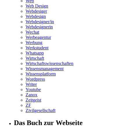
Web
Web Design
Webdesiger
Webdesign
Webdesigner/in
Webdesignerin
Wechat
Werbeagentur
Werbung
Werkstudent
Whatsapp
Wirtschaft
Wirtschaftswissenschaften
Wissensmanagement
Wissensplatform
Wordpress
Writer
Youtube
Zanox
Zeitgeist
ZF
Zivilgesellschaft
Das Buch zur Webseite