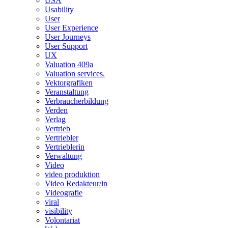
USA
Usability
User
User Experience
User Journeys
User Support
UX
Valuation 409a
Valuation services.
Vektorgrafiken
Veranstaltung
Verbraucherbildung
Verden
Verlag
Vertrieb
Vertriebler
Vertrieblerin
Verwaltung
Video
video produktion
Video Redakteur/in
Videografie
viral
visibility
Volontariat