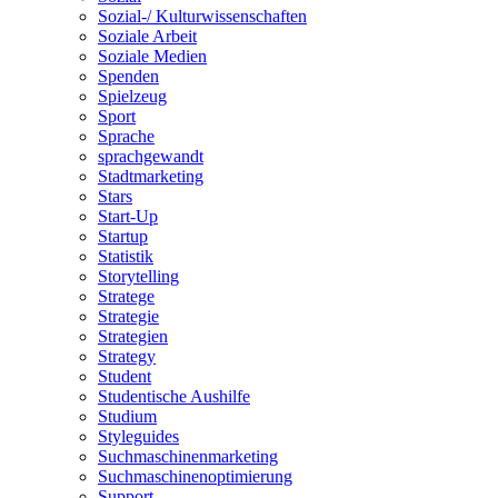
Sozial-/ Kulturwissenschaften
Soziale Arbeit
Soziale Medien
Spenden
Spielzeug
Sport
Sprache
sprachgewandt
Stadtmarketing
Stars
Start-Up
Startup
Statistik
Storytelling
Stratege
Strategie
Strategien
Strategy
Student
Studentische Aushilfe
Studium
Styleguides
Suchmaschinenmarketing
Suchmaschinenoptimierung
Support