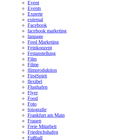
Event
Events
Experte
external
Facebook
facebook marketing
fanpage
Feed Marketing
Feinkonzept
Festanstellung
Film
Filme
filmproduktion
FirstSpirit
flexibel
Flughafen
Flyer
Food
Foto
fotografie
Frankfurt am Main
Frauen
Freie Mitarbeit
Friedrichshafen
Fußball