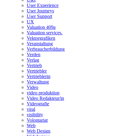
User Experience
User Journeys
User Support
UX
Valuation 409a
Valuation services.
Vektorgrafiken
Veranstaltung
Verbraucherbildung
Verden
Verlag
Vertrieb
Vertriebler
Vertrieblerin
Verwaltung
Video
video produktion
Video Redakteur/in
Videografie
viral
visibility
Volontariat
Web
Web Design