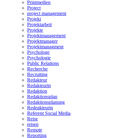
Printmedien
Project
project management
Projekt
Projektarbeit
Projekte
Projektmanagement
Projektmanager
Projektmanagment
Psychologe
Psychologie
Public Relations
Recherche
Recruiting
Redakteur
Redakteurin
Redaktion
Redaktionsplan
Redaktionsplanung
Redeakteurin
Referent Social Media
Reise
reisen
Remote
Reporting