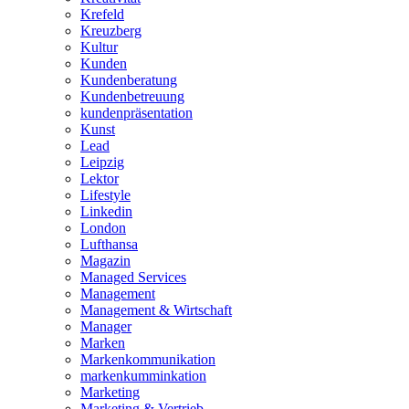
Krefeld
Kreuzberg
Kultur
Kunden
Kundenberatung
Kundenbetreuung
kundenpräsentation
Kunst
Lead
Leipzig
Lektor
Lifestyle
Linkedin
London
Lufthansa
Magazin
Managed Services
Management
Management & Wirtschaft
Manager
Marken
Markenkommunikation
markenkumminkation
Marketing
Marketing & Vertrieb