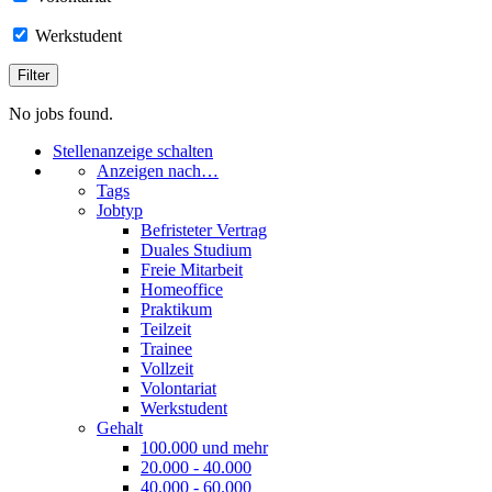
Werkstudent
No jobs found.
Stellenanzeige schalten
Anzeigen nach…
Tags
Jobtyp
Befristeter Vertrag
Duales Studium
Freie Mitarbeit
Homeoffice
Praktikum
Teilzeit
Trainee
Vollzeit
Volontariat
Werkstudent
Gehalt
100.000 und mehr
20.000 - 40.000
40.000 - 60.000