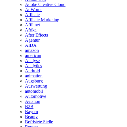
Adobe Creative Cloud
AdWords
Affiliate
Affiliate Marketing
Affilinet
Afrika
After Effects
Agentur
AIDA
amazon
american
Analyse
Analytics
Android
animation
Augsburg
Auswertung
automobil
Automotive
Aviation
B2B
Bayern
Beauty
Befristete Stelle
Berater