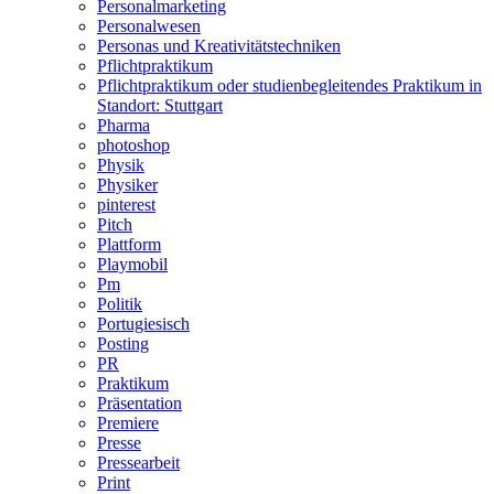
Personalmarketing
Personalwesen
Personas und Kreativitätstechniken
Pflichtpraktikum
Pflichtpraktikum oder studienbegleitendes Praktikum in
Standort: Stuttgart
Pharma
photoshop
Physik
Physiker
pinterest
Pitch
Plattform
Playmobil
Pm
Politik
Portugiesisch
Posting
PR
Praktikum
Präsentation
Premiere
Presse
Pressearbeit
Print