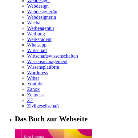
Webdesiger
Webdesign
Webdesigner/in
Webdesignerin
Wechat
Werbeagentur
Werbung
Werkstudent
Whatsapp
Wirtschaft
Wirtschaftswissenschaften
Wissensmanagement
Wissensplatform
Wordpress
Writer
Youtube
Zanox
Zeitgeist
ZF
Zivilgesellschaft
Das Buch zur Webseite