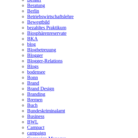
Beratung
Berlin
Betriebswirtschaftslehre
Bewegtbild
bezahltes Praktikum
Biosphärenreservate
BKA
blog
Blogbetreuung
Blogger
Blogger-Relations
Blogs
bodensee
Bonn
Brand
Brand Design
Branding
Bremen
Buch
Bundeskriminalamt
Business
BWL
Campact
campaign