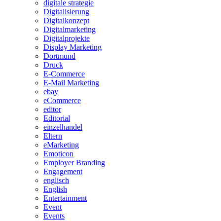
digitale strategie
Digitalisierung
Digitalkonzept
Digitalmarketing
Digitalprojekte
Display Marketing
Dortmund
Druck
E-Commerce
E-Mail Marketing
ebay
eCommerce
editor
Editorial
einzelhandel
Eltern
eMarketing
Emoticon
Employer Branding
Engagement
englisch
English
Entertainment
Event
Events