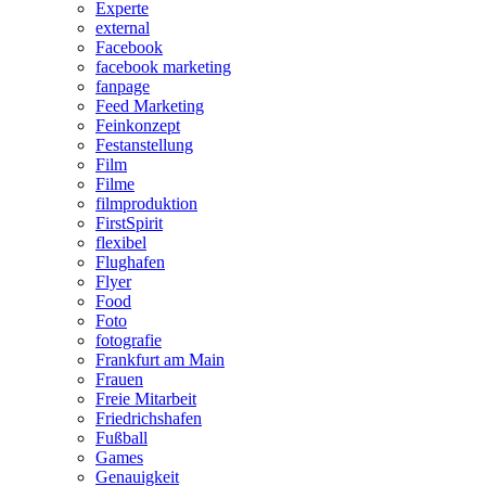
Experte
external
Facebook
facebook marketing
fanpage
Feed Marketing
Feinkonzept
Festanstellung
Film
Filme
filmproduktion
FirstSpirit
flexibel
Flughafen
Flyer
Food
Foto
fotografie
Frankfurt am Main
Frauen
Freie Mitarbeit
Friedrichshafen
Fußball
Games
Genauigkeit