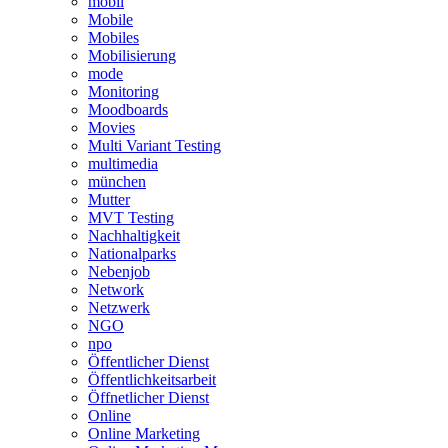
mobil
Mobile
Mobiles
Mobilisierung
mode
Monitoring
Moodboards
Movies
Multi Variant Testing
multimedia
münchen
Mutter
MVT Testing
Nachhaltigkeit
Nationalparks
Nebenjob
Network
Netzwerk
NGO
npo
Öffentlicher Dienst
Öffentlichkeitsarbeit
Öffnetlicher Dienst
Online
Online Marketing