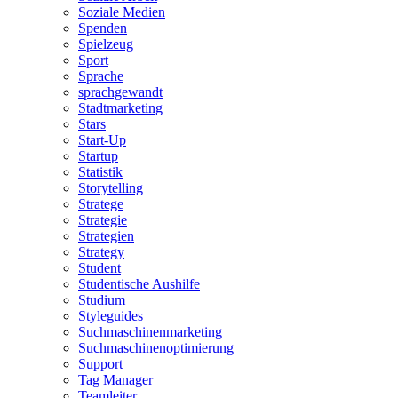
Soziale Medien
Spenden
Spielzeug
Sport
Sprache
sprachgewandt
Stadtmarketing
Stars
Start-Up
Startup
Statistik
Storytelling
Stratege
Strategie
Strategien
Strategy
Student
Studentische Aushilfe
Studium
Styleguides
Suchmaschinenmarketing
Suchmaschinenoptimierung
Support
Tag Manager
Teamleiter