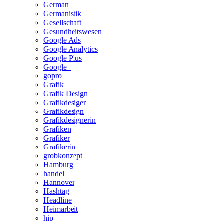
German
Germanistik
Gesellschaft
Gesundheitswesen
Google Ads
Google Analytics
Google Plus
Google+
gopro
Grafik
Grafik Design
Grafikdesiger
Grafikdesign
Grafikdesignerin
Grafiken
Grafiker
Grafikerin
grobkonzept
Hamburg
handel
Hannover
Hashtag
Headline
Heimarbeit
hip