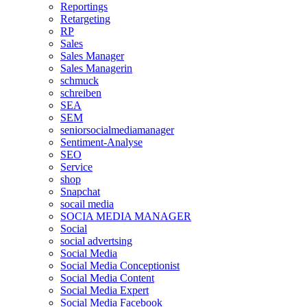
Reportings
Retargeting
RP
Sales
Sales Manager
Sales Managerin
schmuck
schreiben
SEA
SEM
seniorsocialmediamanager
Sentiment-Analyse
SEO
Service
shop
Snapchat
socail media
SOCIA MEDIA MANAGER
Social
social advertsing
Social Media
Social Media Conceptionist
Social Media Content
Social Media Expert
Social Media Facebook