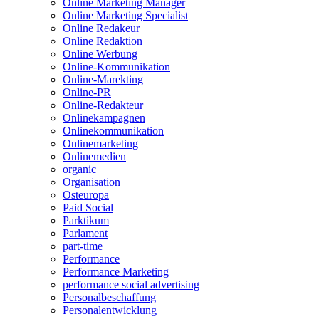
Online Marketing Manager
Online Marketing Specialist
Online Redakeur
Online Redaktion
Online Werbung
Online-Kommunikation
Online-Marekting
Online-PR
Online-Redakteur
Onlinekampagnen
Onlinekommunikation
Onlinemarketing
Onlinemedien
organic
Organisation
Osteuropa
Paid Social
Parktikum
Parlament
part-time
Performance
Performance Marketing
performance social advertising
Personalbeschaffung
Personalentwicklung