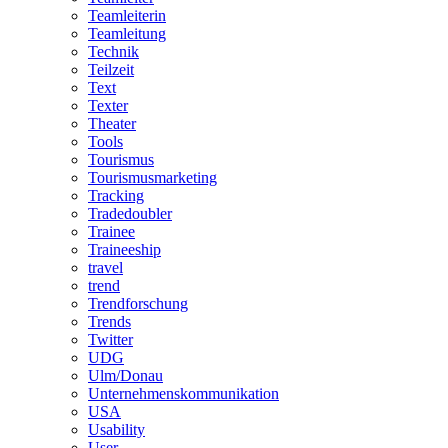
Teamleiterin
Teamleitung
Technik
Teilzeit
Text
Texter
Theater
Tools
Tourismus
Tourismusmarketing
Tracking
Tradedoubler
Trainee
Traineeship
travel
trend
Trendforschung
Trends
Twitter
UDG
Ulm/Donau
Unternehmenskommunikation
USA
Usability
User