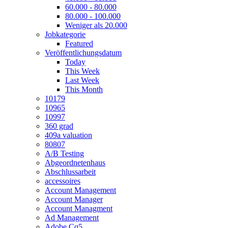
60.000 - 80.000
80.000 - 100.000
Weniger als 20.000
Jobkategorie
Featured
Veröffentlichungsdatum
Today
This Week
Last Week
This Month
10179
10965
10997
360 grad
409a valuation
80807
A/B Testing
Abgeordnetenhaus
Abschlussarbeit
accessoires
Account Management
Account Manager
Account Managment
Ad Management
Adobe Cq5