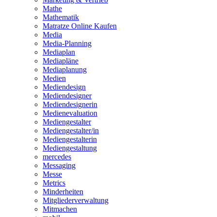
Mathe
Mathematik
Matratze Online Kaufen
Media
Media-Planning
Mediaplan
Mediapläne
Mediaplanung
Medien
Mediendesign
Mediendesigner
Mediendesignerin
Medienevaluation
Mediengestalter
Mediengestalter/in
Mediengestalterin
Mediengestaltung
mercedes
Messaging
Messe
Metrics
Minderheiten
Mitgliederverwaltung
Mitmachen