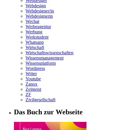
Webdesiger
Webdesign
Webdesigner/in
Webdesignerin
Wechat
Werbeagentur
Werbung
Werkstudent
Whatsapp
Wirtschaft
Wirtschaftswissenschaften
Wissensmanagement
Wissensplatform
Wordpress
Writer
Youtube
Zanox
Zeitgeist
ZF
Zivilgesellschaft
Das Buch zur Webseite