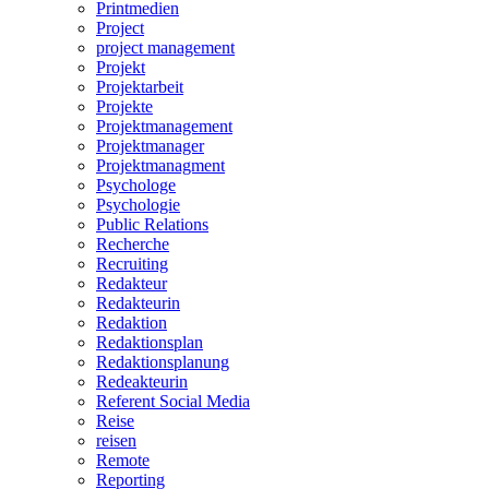
Printmedien
Project
project management
Projekt
Projektarbeit
Projekte
Projektmanagement
Projektmanager
Projektmanagment
Psychologe
Psychologie
Public Relations
Recherche
Recruiting
Redakteur
Redakteurin
Redaktion
Redaktionsplan
Redaktionsplanung
Redeakteurin
Referent Social Media
Reise
reisen
Remote
Reporting