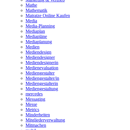
Mathe
Mathematik
Matratze Online Kaufen
Media
Media-Planning
Mediaplan
Mediapläne
Mediaplanung
Medien
Mediendesign
Mediendesigner
Mediendesignerin
Medienevaluation
Mediengestalter
Mediengestalter/in
Mediengestalterin
Mediengestaltung
mercedes
Messaging
Messe
Metrics
Minderheiten
Mitgliederverwaltung
Mitmachen