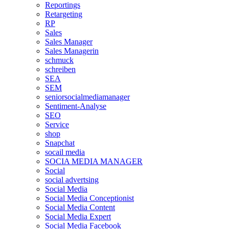
Reportings
Retargeting
RP
Sales
Sales Manager
Sales Managerin
schmuck
schreiben
SEA
SEM
seniorsocialmediamanager
Sentiment-Analyse
SEO
Service
shop
Snapchat
socail media
SOCIA MEDIA MANAGER
Social
social advertsing
Social Media
Social Media Conceptionist
Social Media Content
Social Media Expert
Social Media Facebook