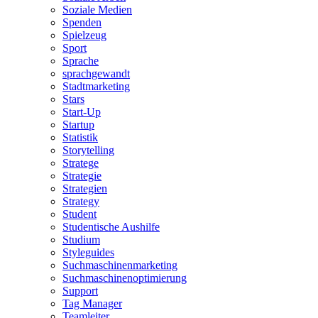
Soziale Medien
Spenden
Spielzeug
Sport
Sprache
sprachgewandt
Stadtmarketing
Stars
Start-Up
Startup
Statistik
Storytelling
Stratege
Strategie
Strategien
Strategy
Student
Studentische Aushilfe
Studium
Styleguides
Suchmaschinenmarketing
Suchmaschinenoptimierung
Support
Tag Manager
Teamleiter