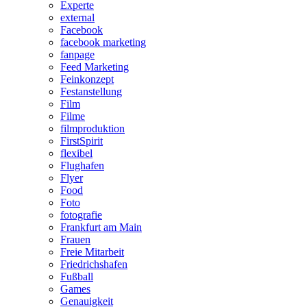
Experte
external
Facebook
facebook marketing
fanpage
Feed Marketing
Feinkonzept
Festanstellung
Film
Filme
filmproduktion
FirstSpirit
flexibel
Flughafen
Flyer
Food
Foto
fotografie
Frankfurt am Main
Frauen
Freie Mitarbeit
Friedrichshafen
Fußball
Games
Genauigkeit