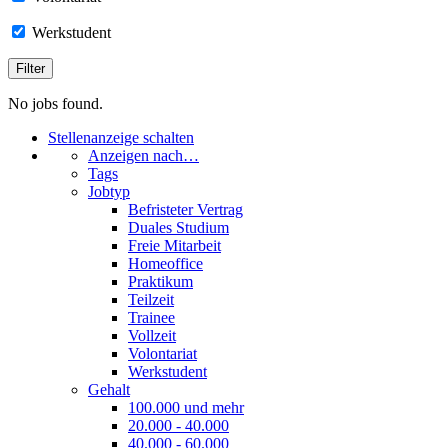
Werkstudent
No jobs found.
Stellenanzeige schalten
Anzeigen nach…
Tags
Jobtyp
Befristeter Vertrag
Duales Studium
Freie Mitarbeit
Homeoffice
Praktikum
Teilzeit
Trainee
Vollzeit
Volontariat
Werkstudent
Gehalt
100.000 und mehr
20.000 - 40.000
40.000 - 60.000