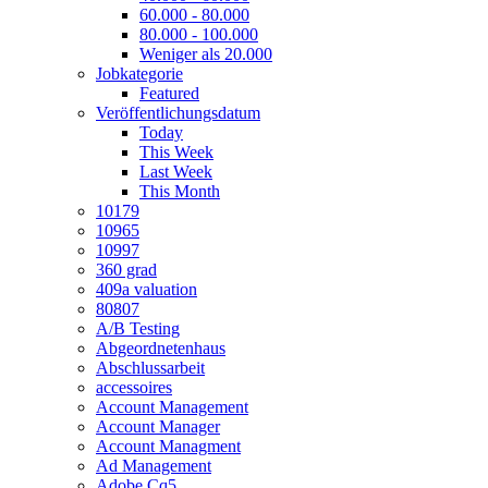
60.000 - 80.000
80.000 - 100.000
Weniger als 20.000
Jobkategorie
Featured
Veröffentlichungsdatum
Today
This Week
Last Week
This Month
10179
10965
10997
360 grad
409a valuation
80807
A/B Testing
Abgeordnetenhaus
Abschlussarbeit
accessoires
Account Management
Account Manager
Account Managment
Ad Management
Adobe Cq5