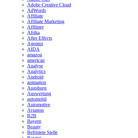
Adobe Creative Cloud
AdWords
Affiliate
Affiliate Marketing
Affilinet
Afrika
After Effects
Agentur
AIDA
amazon
american
Analyse
Analytics
Android
animation
Augsburg
Auswertung
automobil
Automotive
Aviation
B2B
Bayern
Beauty
Befristete Stelle
Berater