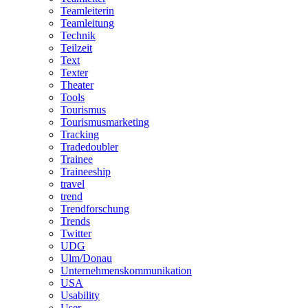
Teamleiterin
Teamleitung
Technik
Teilzeit
Text
Texter
Theater
Tools
Tourismus
Tourismusmarketing
Tracking
Tradedoubler
Trainee
Traineeship
travel
trend
Trendforschung
Trends
Twitter
UDG
Ulm/Donau
Unternehmenskommunikation
USA
Usability
User