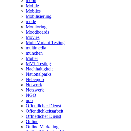
mobil
Mobile
Mobiles
Mobilisierung
mode
Monitoring
Moodboards
Movies
Multi Variant Testing
multimedia
münchen
Mutter
MVT Testing
Nachhaltigkeit
Nationalparks
Nebenjob
Network
Netzwerk
NGO
npo
Öffentlicher Dienst
Öffentlichkeitsarbeit
Öffnetlicher Dienst
Online
Online Marketing