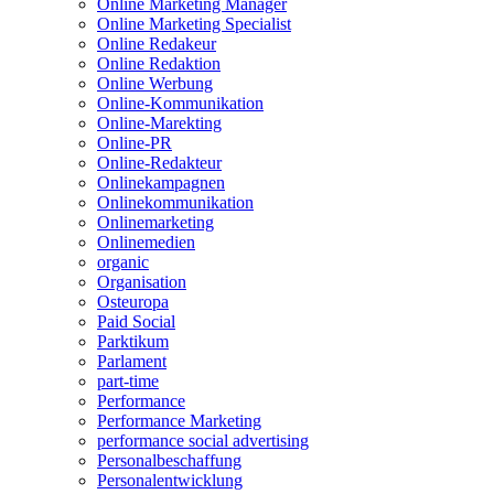
Online Marketing Manager
Online Marketing Specialist
Online Redakeur
Online Redaktion
Online Werbung
Online-Kommunikation
Online-Marekting
Online-PR
Online-Redakteur
Onlinekampagnen
Onlinekommunikation
Onlinemarketing
Onlinemedien
organic
Organisation
Osteuropa
Paid Social
Parktikum
Parlament
part-time
Performance
Performance Marketing
performance social advertising
Personalbeschaffung
Personalentwicklung