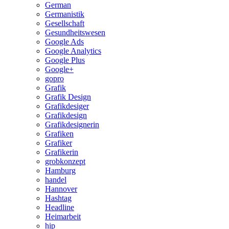
German
Germanistik
Gesellschaft
Gesundheitswesen
Google Ads
Google Analytics
Google Plus
Google+
gopro
Grafik
Grafik Design
Grafikdesiger
Grafikdesign
Grafikdesignerin
Grafiken
Grafiker
Grafikerin
grobkonzept
Hamburg
handel
Hannover
Hashtag
Headline
Heimarbeit
hip