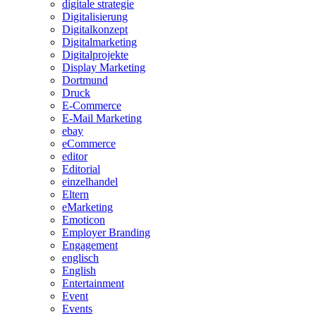
digitale strategie
Digitalisierung
Digitalkonzept
Digitalmarketing
Digitalprojekte
Display Marketing
Dortmund
Druck
E-Commerce
E-Mail Marketing
ebay
eCommerce
editor
Editorial
einzelhandel
Eltern
eMarketing
Emoticon
Employer Branding
Engagement
englisch
English
Entertainment
Event
Events