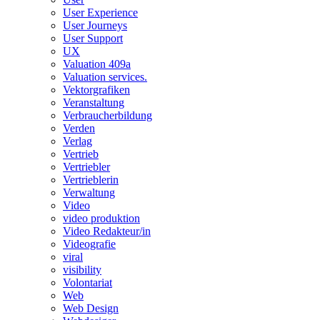
User Experience
User Journeys
User Support
UX
Valuation 409a
Valuation services.
Vektorgrafiken
Veranstaltung
Verbraucherbildung
Verden
Verlag
Vertrieb
Vertriebler
Vertrieblerin
Verwaltung
Video
video produktion
Video Redakteur/in
Videografie
viral
visibility
Volontariat
Web
Web Design