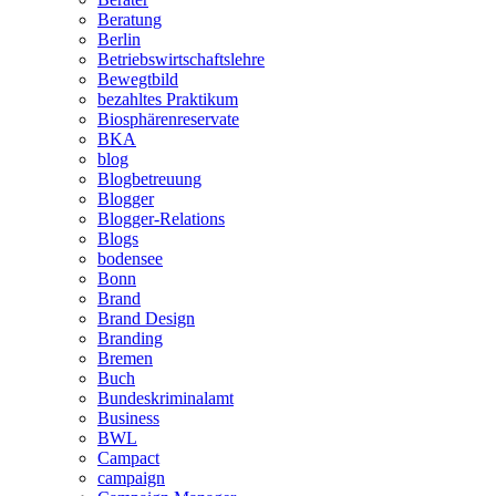
Beratung
Berlin
Betriebswirtschaftslehre
Bewegtbild
bezahltes Praktikum
Biosphärenreservate
BKA
blog
Blogbetreuung
Blogger
Blogger-Relations
Blogs
bodensee
Bonn
Brand
Brand Design
Branding
Bremen
Buch
Bundeskriminalamt
Business
BWL
Campact
campaign