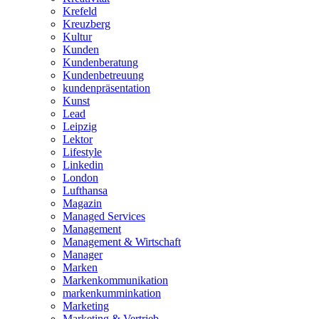
Krefeld
Kreuzberg
Kultur
Kunden
Kundenberatung
Kundenbetreuung
kundenpräsentation
Kunst
Lead
Leipzig
Lektor
Lifestyle
Linkedin
London
Lufthansa
Magazin
Managed Services
Management
Management & Wirtschaft
Manager
Marken
Markenkommunikation
markenkumminkation
Marketing
Marketing & Vertrieb