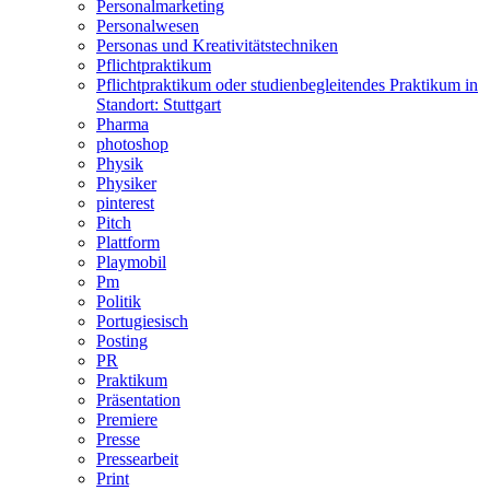
Personalmarketing
Personalwesen
Personas und Kreativitätstechniken
Pflichtpraktikum
Pflichtpraktikum oder studienbegleitendes Praktikum in
Standort: Stuttgart
Pharma
photoshop
Physik
Physiker
pinterest
Pitch
Plattform
Playmobil
Pm
Politik
Portugiesisch
Posting
PR
Praktikum
Präsentation
Premiere
Presse
Pressearbeit
Print