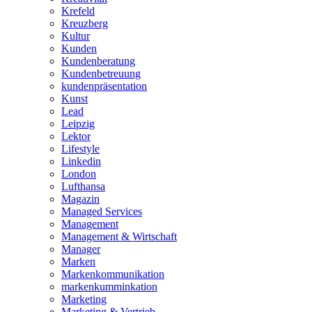
Krefeld
Kreuzberg
Kultur
Kunden
Kundenberatung
Kundenbetreuung
kundenpräsentation
Kunst
Lead
Leipzig
Lektor
Lifestyle
Linkedin
London
Lufthansa
Magazin
Managed Services
Management
Management & Wirtschaft
Manager
Marken
Markenkommunikation
markenkumminkation
Marketing
Marketing & Vertrieb