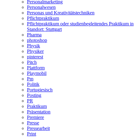
Personalmarketing
Personalwesen
Personas und Kreativitätstechniken
Pflichtpraktikum
Pflichtpraktikum oder studienbegleitendes Praktikum in
Standort: Stuttgart
Pharma
photoshop
Physik
Physiker
pinterest
Pitch
Plattform
Playmobil
Pm
Politik
Portugiesisch
Posting
PR
Praktikum
Präsentation
Premiere
Presse
Pressearbeit
Print