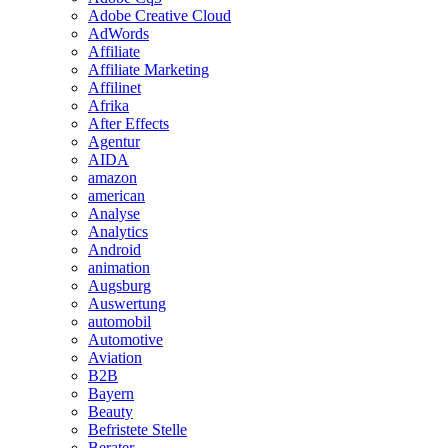
Adobe Creative Cloud
AdWords
Affiliate
Affiliate Marketing
Affilinet
Afrika
After Effects
Agentur
AIDA
amazon
american
Analyse
Analytics
Android
animation
Augsburg
Auswertung
automobil
Automotive
Aviation
B2B
Bayern
Beauty
Befristete Stelle
Berater