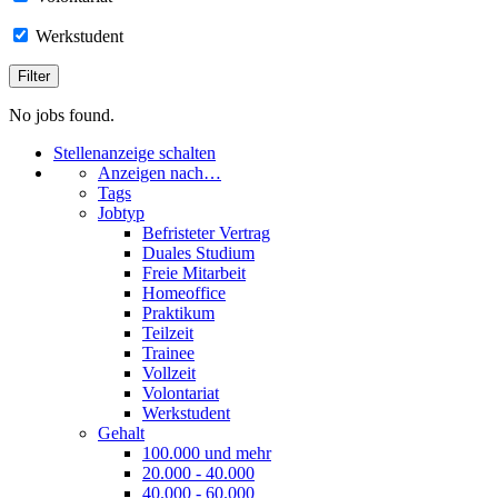
Werkstudent
No jobs found.
Stellenanzeige schalten
Anzeigen nach…
Tags
Jobtyp
Befristeter Vertrag
Duales Studium
Freie Mitarbeit
Homeoffice
Praktikum
Teilzeit
Trainee
Vollzeit
Volontariat
Werkstudent
Gehalt
100.000 und mehr
20.000 - 40.000
40.000 - 60.000