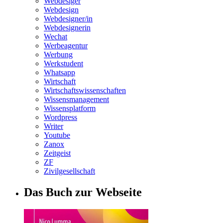
Webdesiger
Webdesign
Webdesigner/in
Webdesignerin
Wechat
Werbeagentur
Werbung
Werkstudent
Whatsapp
Wirtschaft
Wirtschaftswissenschaften
Wissensmanagement
Wissensplatform
Wordpress
Writer
Youtube
Zanox
Zeitgeist
ZF
Zivilgesellschaft
Das Buch zur Webseite