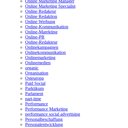
Online Marketing Manager
Online Marketing Specialist
Online Redakeur
Online Redaktion
Online Werbung
Online-Kommunikation
Online-Marekting
Online-PR
Online-Redakteur
Onlinekampagnen
Onlinekommunikation
Onlinemarketing
Onlinemedien
organic
Organisation
Osteuropa
Paid Social
Parktikum
Parlament
part-time
Performance
Performance Marketing
performance social advertising
Personalbeschaffung
Personalentwicklung