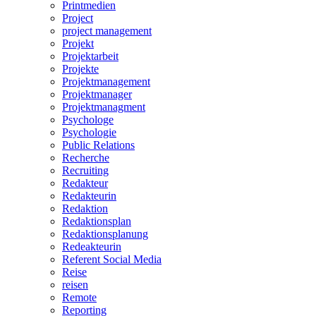
Printmedien
Project
project management
Projekt
Projektarbeit
Projekte
Projektmanagement
Projektmanager
Projektmanagment
Psychologe
Psychologie
Public Relations
Recherche
Recruiting
Redakteur
Redakteurin
Redaktion
Redaktionsplan
Redaktionsplanung
Redeakteurin
Referent Social Media
Reise
reisen
Remote
Reporting