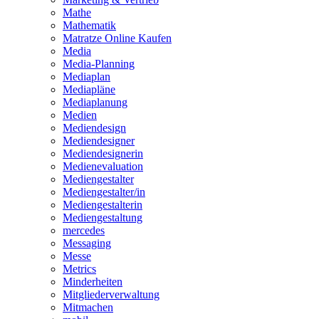
Mathe
Mathematik
Matratze Online Kaufen
Media
Media-Planning
Mediaplan
Mediapläne
Mediaplanung
Medien
Mediendesign
Mediendesigner
Mediendesignerin
Medienevaluation
Mediengestalter
Mediengestalter/in
Mediengestalterin
Mediengestaltung
mercedes
Messaging
Messe
Metrics
Minderheiten
Mitgliederverwaltung
Mitmachen