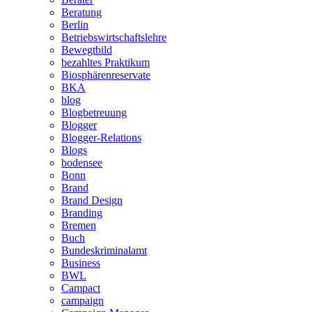
Beratung
Berlin
Betriebswirtschaftslehre
Bewegtbild
bezahltes Praktikum
Biosphärenreservate
BKA
blog
Blogbetreuung
Blogger
Blogger-Relations
Blogs
bodensee
Bonn
Brand
Brand Design
Branding
Bremen
Buch
Bundeskriminalamt
Business
BWL
Campact
campaign