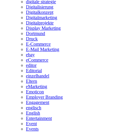
digitale strategie
Digitalisierung
Digitalkonzept
Digitalmarketing
Digitalprojekte
Display Marketing
Dortmund
Druck
E-Commerce
E-Mail Marketing
ebay
eCommerce
editor
Editorial
einzelhandel
Eltern
eMarketing
Emoticon
Employer Branding
Engagement
englisch
English
Entertainment
Event
Events