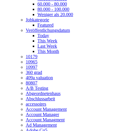
60.000 - 80.000
80.000 - 100.000
Weniger als 20.000
Jobkategorie
Featured
Veröffentlichungsdatum
Today
This Week
Last Week
This Month
10179
10965
10997
360 grad
409a valuation
80807
A/B Testing
Abgeordnetenhaus
Abschlussarbeit
accessoires
Account Management
Account Manager
Account Managment
Ad Management
Adobe Cq5