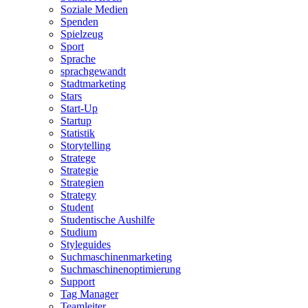
Soziale Medien
Spenden
Spielzeug
Sport
Sprache
sprachgewandt
Stadtmarketing
Stars
Start-Up
Startup
Statistik
Storytelling
Stratege
Strategie
Strategien
Strategy
Student
Studentische Aushilfe
Studium
Styleguides
Suchmaschinenmarketing
Suchmaschinenoptimierung
Support
Tag Manager
Teamleiter