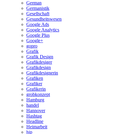
German
Germanistik
Gesellschaft
Gesundheitswesen
Google Ads
Google Analytics
Google Plus
Google+
gopro
Grafik
Grafik Design
Grafikdesiger
Grafikdesign
Grafikdesignerin
Grafiken
Grafiker
Grafikerin
grobkonzept
Hamburg
handel
Hannover
Hashtag
Headline
Heimarbeit
hip