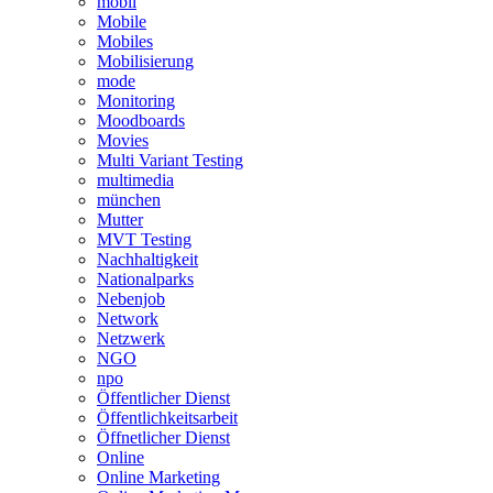
mobil
Mobile
Mobiles
Mobilisierung
mode
Monitoring
Moodboards
Movies
Multi Variant Testing
multimedia
münchen
Mutter
MVT Testing
Nachhaltigkeit
Nationalparks
Nebenjob
Network
Netzwerk
NGO
npo
Öffentlicher Dienst
Öffentlichkeitsarbeit
Öffnetlicher Dienst
Online
Online Marketing