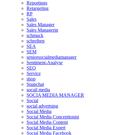
Reportings
Retargeting
RP
Sales
Sales Manager
Sales Managerin
schmuck
schreiben
SEA
SEM
seniorsocialmediamanager
Sentiment-Analyse
SEO
Service
shop
Snapchat
socail media
SOCIA MEDIA MANAGER
Social
social advertsing
Social Media
Social Media Conceptionist
Social Media Content
Social Media Expert
Social Media Facebook