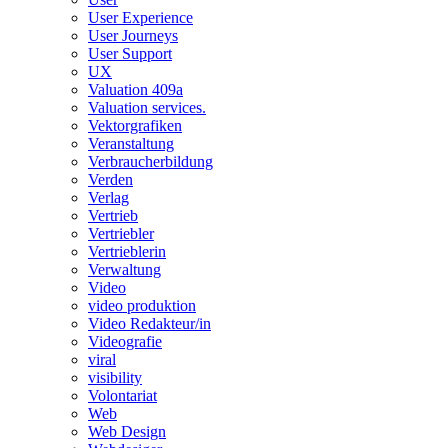
User Experience
User Journeys
User Support
UX
Valuation 409a
Valuation services.
Vektorgrafiken
Veranstaltung
Verbraucherbildung
Verden
Verlag
Vertrieb
Vertriebler
Vertrieblerin
Verwaltung
Video
video produktion
Video Redakteur/in
Videografie
viral
visibility
Volontariat
Web
Web Design