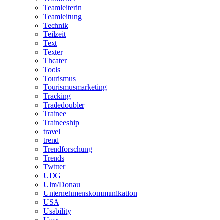
Teamleiterin
Teamleitung
Technik
Teilzeit
Text
Texter
Theater
Tools
Tourismus
Tourismusmarketing
Tracking
Tradedoubler
Trainee
Traineeship
travel
trend
Trendforschung
Trends
Twitter
UDG
Ulm/Donau
Unternehmenskommunikation
USA
Usability
User