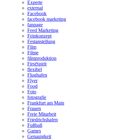
Experte
external
Facebook
facebook marketing
fanpage
Feed Marketing
Feinkonzept
Festanstellung
Film
Filme
filmproduktion
FirstSpirit
flexibel
Flughafen
Flyer
Food
Foto
fotografie
Frankfurt am Main
Frauen
Freie Mitarbeit
Friedrichshafen
Fußball
Games
Genauigkeit