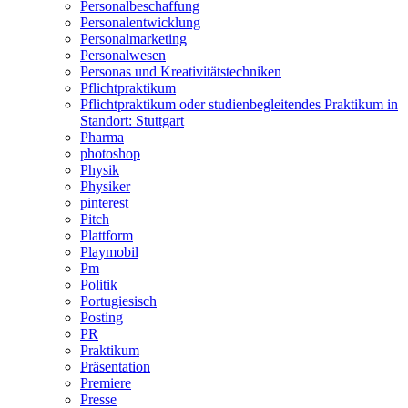
Personalbeschaffung
Personalentwicklung
Personalmarketing
Personalwesen
Personas und Kreativitätstechniken
Pflichtpraktikum
Pflichtpraktikum oder studienbegleitendes Praktikum in
Standort: Stuttgart
Pharma
photoshop
Physik
Physiker
pinterest
Pitch
Plattform
Playmobil
Pm
Politik
Portugiesisch
Posting
PR
Praktikum
Präsentation
Premiere
Presse