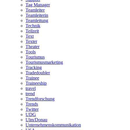
Tag Manager
Teamleiter
Teamleiterin
Teamleitung
Technik
Teilzeit
Text
Texter
Theater
Tools
Tourismus
Tourismusmarketing
Tracking
Tradedoubler
Trainee
Traineeship
travel
trend
Trendforschung
Trends
Twitter
UDG
Ulm/Donau
Unternehmenskommunikation