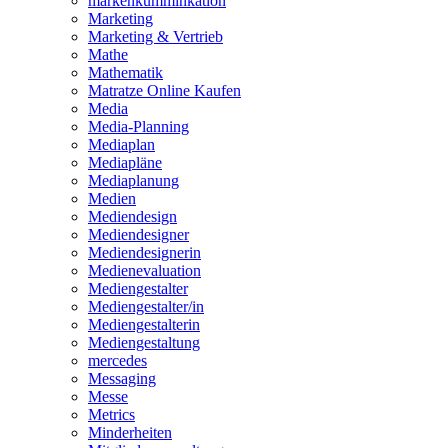
markenkumminkation
Marketing
Marketing & Vertrieb
Mathe
Mathematik
Matratze Online Kaufen
Media
Media-Planning
Mediaplan
Mediapläne
Mediaplanung
Medien
Mediendesign
Mediendesigner
Mediendesignerin
Medienevaluation
Mediengestalter
Mediengestalter/in
Mediengestalterin
Mediengestaltung
mercedes
Messaging
Messe
Metrics
Minderheiten