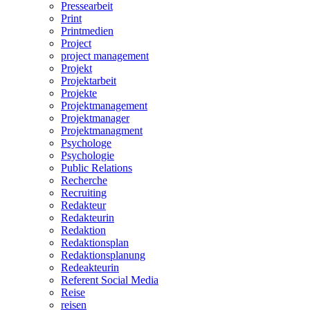
Pressearbeit
Print
Printmedien
Project
project management
Projekt
Projektarbeit
Projekte
Projektmanagement
Projektmanager
Projektmanagment
Psychologe
Psychologie
Public Relations
Recherche
Recruiting
Redakteur
Redakteurin
Redaktion
Redaktionsplan
Redaktionsplanung
Redeakteurin
Referent Social Media
Reise
reisen