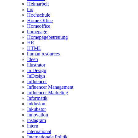
Heimarbeit
hip
Hochschule
Home Office
Homeoffice
homepage
Homepagebetreuung
HR
HTML
human resources
Ideen
illustrator
In Design
InDesign
Influencer
Influencer Management
Influencer Marketing
Informatik
Inklusion
Inkubator
Innovation
instagram
intern
international
Internationale Politik