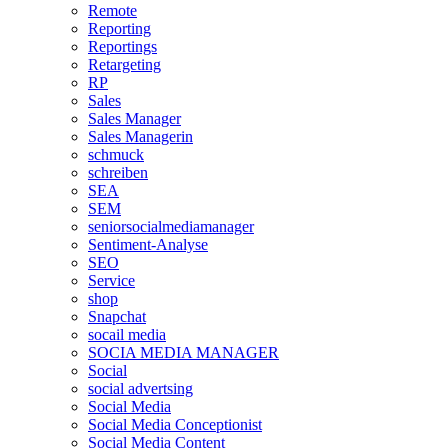
Remote
Reporting
Reportings
Retargeting
RP
Sales
Sales Manager
Sales Managerin
schmuck
schreiben
SEA
SEM
seniorsocialmediamanager
Sentiment-Analyse
SEO
Service
shop
Snapchat
socail media
SOCIA MEDIA MANAGER
Social
social advertsing
Social Media
Social Media Conceptionist
Social Media Content