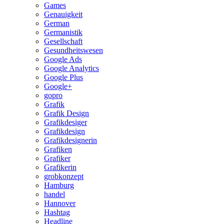
Games
Genauigkeit
German
Germanistik
Gesellschaft
Gesundheitswesen
Google Ads
Google Analytics
Google Plus
Google+
gopro
Grafik
Grafik Design
Grafikdesiger
Grafikdesign
Grafikdesignerin
Grafiken
Grafiker
Grafikerin
grobkonzept
Hamburg
handel
Hannover
Hashtag
Headline