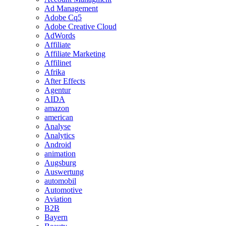
Ad Management
Adobe Cq5
Adobe Creative Cloud
AdWords
Affiliate
Affiliate Marketing
Affilinet
Afrika
After Effects
Agentur
AIDA
amazon
american
Analyse
Analytics
Android
animation
Augsburg
Auswertung
automobil
Automotive
Aviation
B2B
Bayern