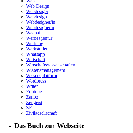
Web
Web Design
Webdesiger
Webdesign
Webdesigner/in
Webdesignerin
Wechat
Werbeagentur
Werbung
Werkstudent
Whatsapp
Wirtschaft
Wirtschaftswissenschaften
Wissensmanagement
Wissensplatform
Wordpress
Writer
Youtube
Zanox
Zeitgeist
ZF
Zivilgesellschaft
Das Buch zur Webseite