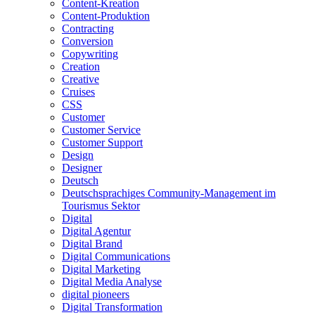
Content-Kreation
Content-Produktion
Contracting
Conversion
Copywriting
Creation
Creative
Cruises
CSS
Customer
Customer Service
Customer Support
Design
Designer
Deutsch
Deutschsprachiges Community-Management im
Tourismus Sektor
Digital
Digital Agentur
Digital Brand
Digital Communications
Digital Marketing
Digital Media Analyse
digital pioneers
Digital Transformation