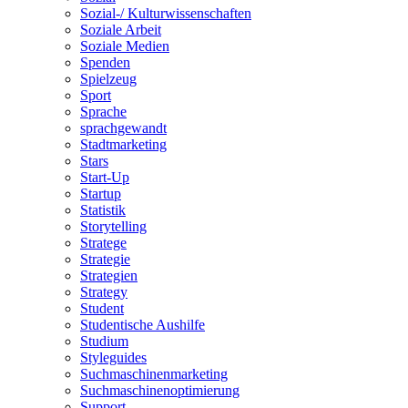
Sozial-/ Kulturwissenschaften
Soziale Arbeit
Soziale Medien
Spenden
Spielzeug
Sport
Sprache
sprachgewandt
Stadtmarketing
Stars
Start-Up
Startup
Statistik
Storytelling
Stratege
Strategie
Strategien
Strategy
Student
Studentische Aushilfe
Studium
Styleguides
Suchmaschinenmarketing
Suchmaschinenoptimierung
Support