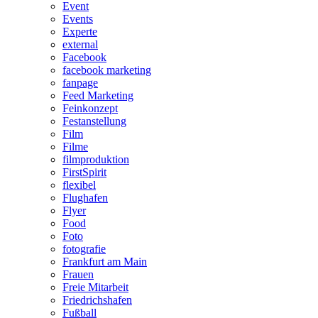
Event
Events
Experte
external
Facebook
facebook marketing
fanpage
Feed Marketing
Feinkonzept
Festanstellung
Film
Filme
filmproduktion
FirstSpirit
flexibel
Flughafen
Flyer
Food
Foto
fotografie
Frankfurt am Main
Frauen
Freie Mitarbeit
Friedrichshafen
Fußball