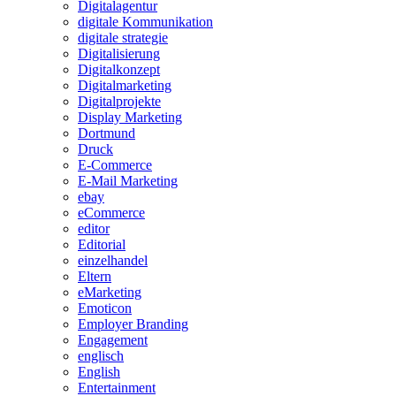
Digitalagentur
digitale Kommunikation
digitale strategie
Digitalisierung
Digitalkonzept
Digitalmarketing
Digitalprojekte
Display Marketing
Dortmund
Druck
E-Commerce
E-Mail Marketing
ebay
eCommerce
editor
Editorial
einzelhandel
Eltern
eMarketing
Emoticon
Employer Branding
Engagement
englisch
English
Entertainment