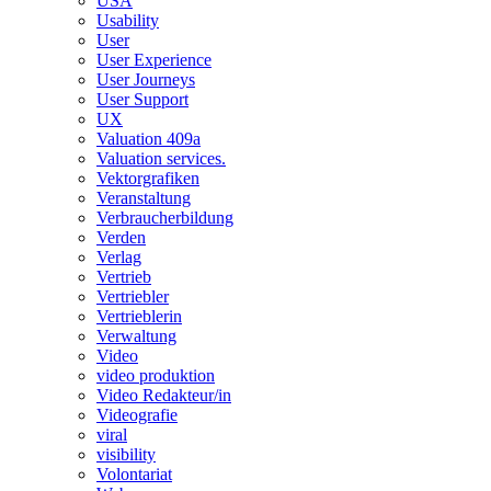
USA
Usability
User
User Experience
User Journeys
User Support
UX
Valuation 409a
Valuation services.
Vektorgrafiken
Veranstaltung
Verbraucherbildung
Verden
Verlag
Vertrieb
Vertriebler
Vertrieblerin
Verwaltung
Video
video produktion
Video Redakteur/in
Videografie
viral
visibility
Volontariat