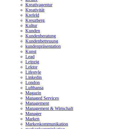
Kreativagentur
Kreativität
Krefeld
Kreuzberg
Kultur
Kunden
Kundenberatung
Kundenbetreuung
kundenpräsentation
Kunst
Lead
Leipzig
Lektor
Lifestyle
Linkedin
London
Lufthansa
Magazin
Managed Services
Management
Management & Wirtschaft
Manager
Marken
Markenkommunikation