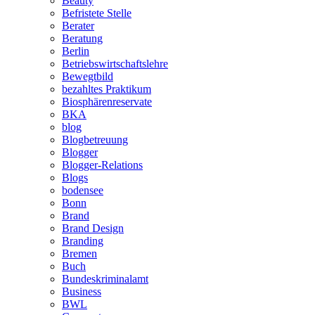
Beauty
Befristete Stelle
Berater
Beratung
Berlin
Betriebswirtschaftslehre
Bewegtbild
bezahltes Praktikum
Biosphärenreservate
BKA
blog
Blogbetreuung
Blogger
Blogger-Relations
Blogs
bodensee
Bonn
Brand
Brand Design
Branding
Bremen
Buch
Bundeskriminalamt
Business
BWL