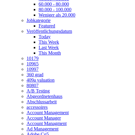
60.000 - 80.000
80.000 - 100.000
Weniger als 20.000
Jobkategorie
Featured
Veröffentlichungsdatum
Today
This Week
Last Week
This Month
10179
10965
10997
360 grad
409a valuation
80807
A/B Testing
Abgeordnetenhaus
Abschlussarbeit
accessoires
Account Management
Account Manager
Account Managment
Ad Management
Adobe Cq5