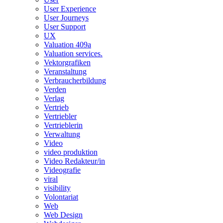
User Experience
User Journeys
User Support
UX
Valuation 409a
Valuation services.
Vektorgrafiken
Veranstaltung
Verbraucherbildung
Verden
Verlag
Vertrieb
Vertriebler
Vertrieblerin
Verwaltung
Video
video produktion
Video Redakteur/in
Videografie
viral
visibility
Volontariat
Web
Web Design