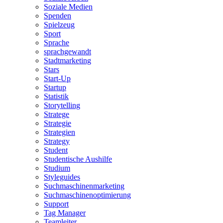
Soziale Medien
Spenden
Spielzeug
Sport
Sprache
sprachgewandt
Stadtmarketing
Stars
Start-Up
Startup
Statistik
Storytelling
Stratege
Strategie
Strategien
Strategy
Student
Studentische Aushilfe
Studium
Styleguides
Suchmaschinenmarketing
Suchmaschinenoptimierung
Support
Tag Manager
Teamleiter