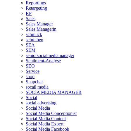
Reportings
Retargeting
RP
Sales
Sales Manager
Sales Managerin
schmuck
schreiben
SEA
SEM
seniorsocialmediamanager
Sentiment-Analyse
SEO
Service
shop
Snapchat
socail media
SOCIA MEDIA MANAGER
Social
social advertsing
Social Media
Social Media Conceptionist
Social Media Content
Social Media Expert
Social Media Facebook