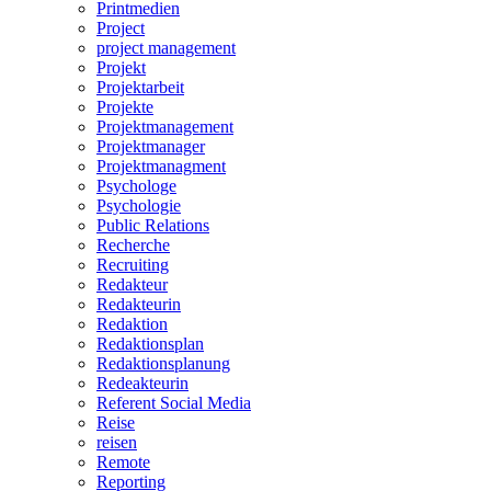
Printmedien
Project
project management
Projekt
Projektarbeit
Projekte
Projektmanagement
Projektmanager
Projektmanagment
Psychologe
Psychologie
Public Relations
Recherche
Recruiting
Redakteur
Redakteurin
Redaktion
Redaktionsplan
Redaktionsplanung
Redeakteurin
Referent Social Media
Reise
reisen
Remote
Reporting