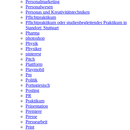
Personalmarketing
Personalwesen
Personas und Kreativitätstechniken
Pflichtpraktikum
Pflichtpraktikum oder studienbegleitendes Praktikum in
Standort: Stuttgart
Pharma
photoshop
Physik
Physiker
pinterest
Pitch
Plattform
Playmobil
Pm
Politik
Portugiesisch
Posting
PR
Praktikum
Präsentation
Premiere
Presse
Pressearbeit
Print