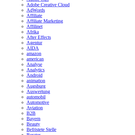
Adobe Creative Cloud
AdWords
Affiliate
Affiliate Marketing
Affilinet
Afrika
After Effects
Agentur
AIDA
amazon
american
Analyse
Analytics
Android
animation
Augsburg
Auswertung
automobil
Automotive
Aviation
B2B
Bayern
Beauty
Befristete Stelle
Berater