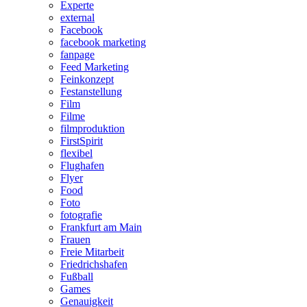
Experte
external
Facebook
facebook marketing
fanpage
Feed Marketing
Feinkonzept
Festanstellung
Film
Filme
filmproduktion
FirstSpirit
flexibel
Flughafen
Flyer
Food
Foto
fotografie
Frankfurt am Main
Frauen
Freie Mitarbeit
Friedrichshafen
Fußball
Games
Genauigkeit