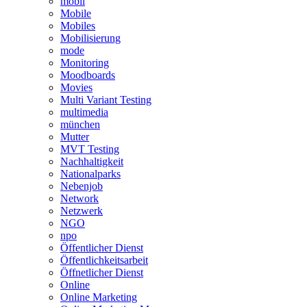
mobil
Mobile
Mobiles
Mobilisierung
mode
Monitoring
Moodboards
Movies
Multi Variant Testing
multimedia
münchen
Mutter
MVT Testing
Nachhaltigkeit
Nationalparks
Nebenjob
Network
Netzwerk
NGO
npo
Öffentlicher Dienst
Öffentlichkeitsarbeit
Öffnetlicher Dienst
Online
Online Marketing