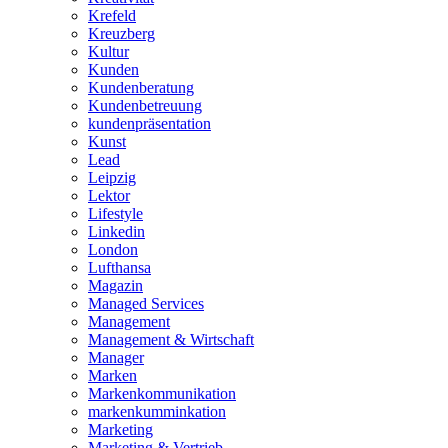
Krefeld
Kreuzberg
Kultur
Kunden
Kundenberatung
Kundenbetreuung
kundenpräsentation
Kunst
Lead
Leipzig
Lektor
Lifestyle
Linkedin
London
Lufthansa
Magazin
Managed Services
Management
Management & Wirtschaft
Manager
Marken
Markenkommunikation
markenkumminkation
Marketing
Marketing & Vertrieb