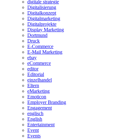
digitale strategie
Digitalisierung
Digitalkonzept
Digitalmarketing
Digitalprojekte
Display Marketing
Dortmund
Druck
E-Commerce
E-Mail Marketing
ebay
eCommerce
editor
Editorial
einzelhandel
Eltern
eMarketing
Emoticon
Employer Branding
Engagement
englisch
English
Entertainment
Event
Events