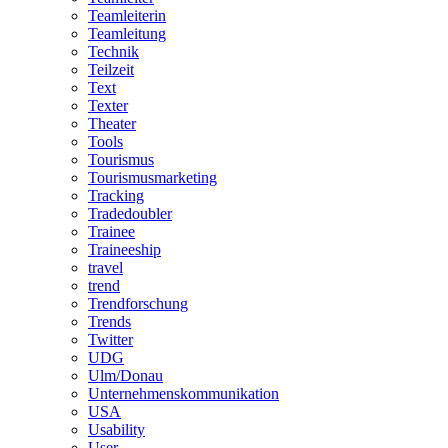
Teamleiterin
Teamleitung
Technik
Teilzeit
Text
Texter
Theater
Tools
Tourismus
Tourismusmarketing
Tracking
Tradedoubler
Trainee
Traineeship
travel
trend
Trendforschung
Trends
Twitter
UDG
Ulm/Donau
Unternehmenskommunikation
USA
Usability
User