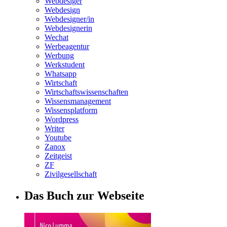
Webdesiger
Webdesign
Webdesigner/in
Webdesignerin
Wechat
Werbeagentur
Werbung
Werkstudent
Whatsapp
Wirtschaft
Wirtschaftswissenschaften
Wissensmanagement
Wissensplatform
Wordpress
Writer
Youtube
Zanox
Zeitgeist
ZF
Zivilgesellschaft
Das Buch zur Webseite