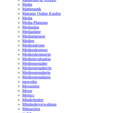
Mathe
Mathematik
Matratze Online Kaufen
Media
Media-Planning
Mediaplan
Mediapläne
Mediaplanung
Medien
Mediendesign
Mediendesigner
Mediendesignerin
Medienevaluation
Mediengestalter
Mediengestalter/in
Mediengestalterin
Mediengestaltung
mercedes
Messaging
Messe
Metrics
Minderheiten
Mitgliederverwaltung
Mitmachen