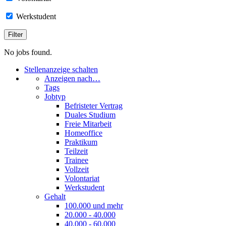
Werkstudent
No jobs found.
Stellenanzeige schalten
Anzeigen nach…
Tags
Jobtyp
Befristeter Vertrag
Duales Studium
Freie Mitarbeit
Homeoffice
Praktikum
Teilzeit
Trainee
Vollzeit
Volontariat
Werkstudent
Gehalt
100.000 und mehr
20.000 - 40.000
40.000 - 60.000