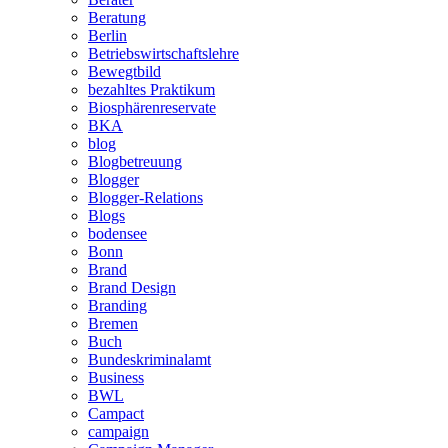
Beratung
Berlin
Betriebswirtschaftslehre
Bewegtbild
bezahltes Praktikum
Biosphärenreservate
BKA
blog
Blogbetreuung
Blogger
Blogger-Relations
Blogs
bodensee
Bonn
Brand
Brand Design
Branding
Bremen
Buch
Bundeskriminalamt
Business
BWL
Campact
campaign