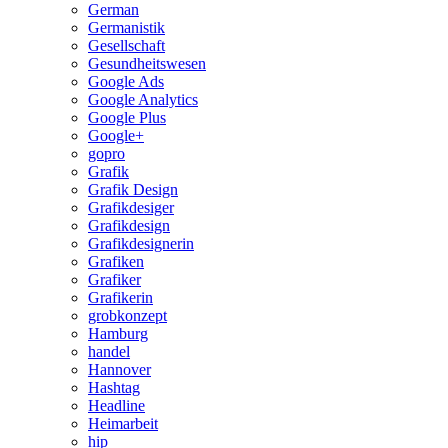
German
Germanistik
Gesellschaft
Gesundheitswesen
Google Ads
Google Analytics
Google Plus
Google+
gopro
Grafik
Grafik Design
Grafikdesiger
Grafikdesign
Grafikdesignerin
Grafiken
Grafiker
Grafikerin
grobkonzept
Hamburg
handel
Hannover
Hashtag
Headline
Heimarbeit
hip