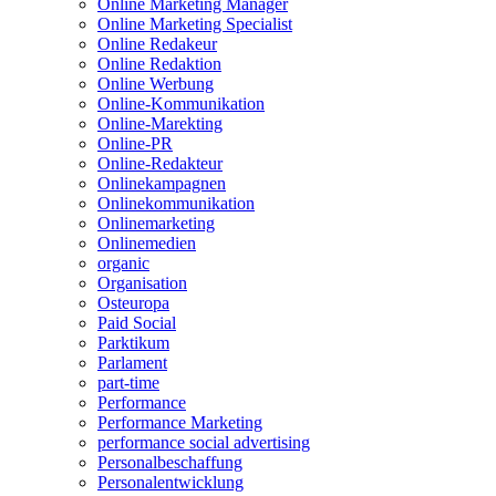
Online Marketing Manager
Online Marketing Specialist
Online Redakeur
Online Redaktion
Online Werbung
Online-Kommunikation
Online-Marekting
Online-PR
Online-Redakteur
Onlinekampagnen
Onlinekommunikation
Onlinemarketing
Onlinemedien
organic
Organisation
Osteuropa
Paid Social
Parktikum
Parlament
part-time
Performance
Performance Marketing
performance social advertising
Personalbeschaffung
Personalentwicklung