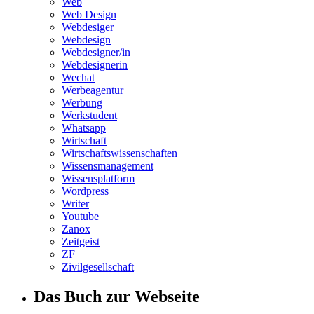
Web
Web Design
Webdesiger
Webdesign
Webdesigner/in
Webdesignerin
Wechat
Werbeagentur
Werbung
Werkstudent
Whatsapp
Wirtschaft
Wirtschaftswissenschaften
Wissensmanagement
Wissensplatform
Wordpress
Writer
Youtube
Zanox
Zeitgeist
ZF
Zivilgesellschaft
Das Buch zur Webseite