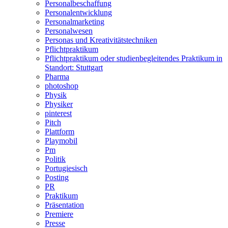
Personalbeschaffung
Personalentwicklung
Personalmarketing
Personalwesen
Personas und Kreativitätstechniken
Pflichtpraktikum
Pflichtpraktikum oder studienbegleitendes Praktikum in
Standort: Stuttgart
Pharma
photoshop
Physik
Physiker
pinterest
Pitch
Plattform
Playmobil
Pm
Politik
Portugiesisch
Posting
PR
Praktikum
Präsentation
Premiere
Presse