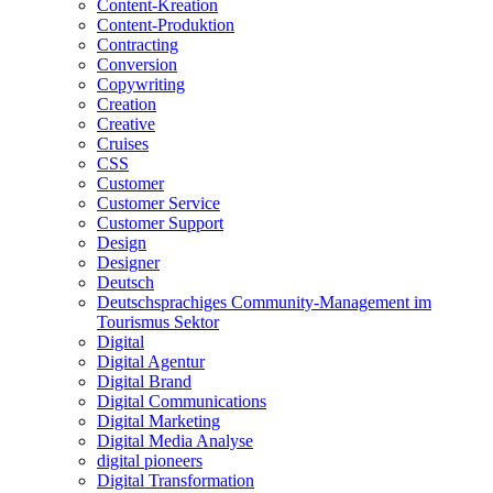
Content-Kreation
Content-Produktion
Contracting
Conversion
Copywriting
Creation
Creative
Cruises
CSS
Customer
Customer Service
Customer Support
Design
Designer
Deutsch
Deutschsprachiges Community-Management im
Tourismus Sektor
Digital
Digital Agentur
Digital Brand
Digital Communications
Digital Marketing
Digital Media Analyse
digital pioneers
Digital Transformation