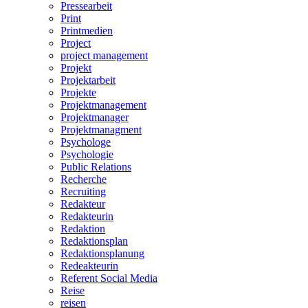
Pressearbeit
Print
Printmedien
Project
project management
Projekt
Projektarbeit
Projekte
Projektmanagement
Projektmanager
Projektmanagment
Psychologe
Psychologie
Public Relations
Recherche
Recruiting
Redakteur
Redakteurin
Redaktion
Redaktionsplan
Redaktionsplanung
Redeakteurin
Referent Social Media
Reise
reisen