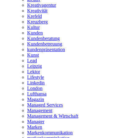
Kreativagentur
Kreativität
Krefeld
Kreuzberg
Kultur
Kunden
Kundenberatung
Kundenbetreuung
kundenpräsentation
Kunst
Lead
Leipzig
Lektor
Lifestyle
Linkedin
London
Lufthansa
Magazin
Managed Services
Management
Management & Wirtschaft
Manager
Marken
Markenkommunikation