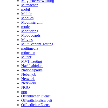
Mitgliederverwaltung
Mitmachen
mobil
Mobile
Mobiles
Mobilisierung
mode
Monitoring
Moodboards
Movies
Multi Variant Testing
multimedia
münchen
Mutter
MVT Testing
Nachhaltigkeit
Nationalparks
Nebenjob
Network
Netzwerk
NGO
npo
Öffentlicher Dienst
Öffentlichkeitsarbeit
Öffnetlicher Dienst