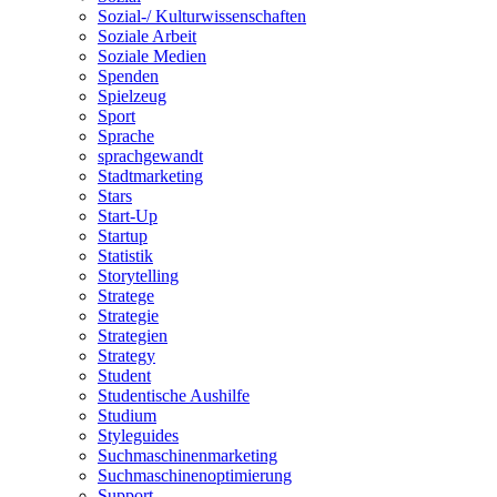
Sozial-/ Kulturwissenschaften
Soziale Arbeit
Soziale Medien
Spenden
Spielzeug
Sport
Sprache
sprachgewandt
Stadtmarketing
Stars
Start-Up
Startup
Statistik
Storytelling
Stratege
Strategie
Strategien
Strategy
Student
Studentische Aushilfe
Studium
Styleguides
Suchmaschinenmarketing
Suchmaschinenoptimierung
Support