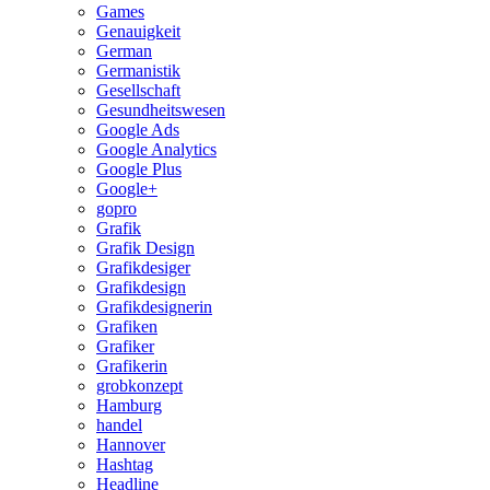
Games
Genauigkeit
German
Germanistik
Gesellschaft
Gesundheitswesen
Google Ads
Google Analytics
Google Plus
Google+
gopro
Grafik
Grafik Design
Grafikdesiger
Grafikdesign
Grafikdesignerin
Grafiken
Grafiker
Grafikerin
grobkonzept
Hamburg
handel
Hannover
Hashtag
Headline