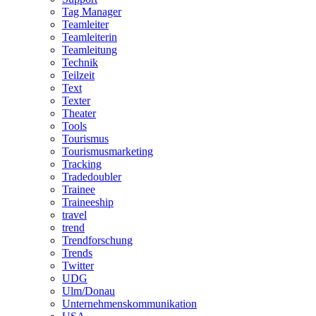
Tag Manager
Teamleiter
Teamleiterin
Teamleitung
Technik
Teilzeit
Text
Texter
Theater
Tools
Tourismus
Tourismusmarketing
Tracking
Tradedoubler
Trainee
Traineeship
travel
trend
Trendforschung
Trends
Twitter
UDG
Ulm/Donau
Unternehmenskommunikation