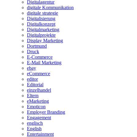
Digitalagentur
digitale Kommunikation
digitale strategie
Digitalisierung
Digitalkonzept
Digitalmarketing
Digitalprojekte
Display Marketing
Dortmund
Druck
E-Commerce
E-Mail Marketing
ebay
eCommerce
editor
Editorial
einzelhandel
Eltern
eMarketing
Emoticon
Employer Branding
Engagement
englisch
English
Entertainment