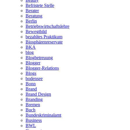
Beauty
Befristete Stelle
Berater
Beratung
Berlin
Betriebswirtschaftslehre
Bewegtbild
bezahltes Praktikum
Biosphärenreservate
BKA
blog
Blogbetreuung
Blogger
Blogger-Relations
Blogs
bodensee
Bonn
Brand
Brand Design
Branding
Bremen
Buch
Bundeskriminalamt
Business
BWL