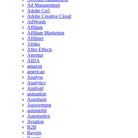
Ad Management
Adobe Cq5
Adobe Creative Cloud
AdWords
Affiliate
Affiliate Marketing
Affilinet
Afrika
After Effects
Agentur
AIDA
amazon
american
Analyse
Analytics
Android
animation
Augsburg
Auswertung
automobil
Automotive
Aviation
B2B
Bayern