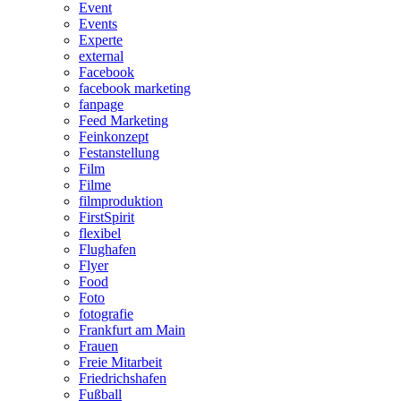
Event
Events
Experte
external
Facebook
facebook marketing
fanpage
Feed Marketing
Feinkonzept
Festanstellung
Film
Filme
filmproduktion
FirstSpirit
flexibel
Flughafen
Flyer
Food
Foto
fotografie
Frankfurt am Main
Frauen
Freie Mitarbeit
Friedrichshafen
Fußball