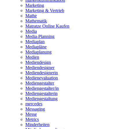
markenkumminkation
Marketing
Marketing & Vertrieb
Mathe
Mathematik
Matratze Online Kaufen
Media
Media-Planning
Mediaplan
Mediapläne
Mediaplanung
Medien
Mediendesign
Mediendesigner
Mediendesignerin
Medienevaluation
Mediengestalter
Mediengestalter/in
Mediengestalterin
Mediengestaltung
mercedes
Messaging
Messe
Metrics
Minderheiten