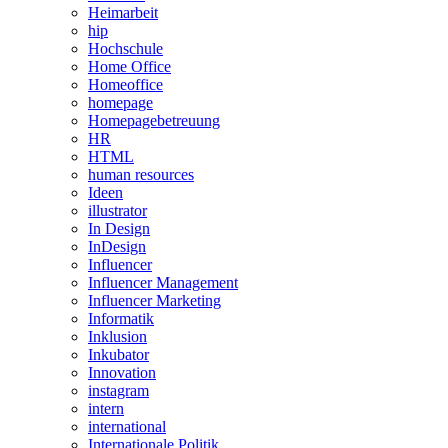
Heimarbeit
hip
Hochschule
Home Office
Homeoffice
homepage
Homepagebetreuung
HR
HTML
human resources
Ideen
illustrator
In Design
InDesign
Influencer
Influencer Management
Influencer Marketing
Informatik
Inklusion
Inkubator
Innovation
instagram
intern
international
Internationale Politik