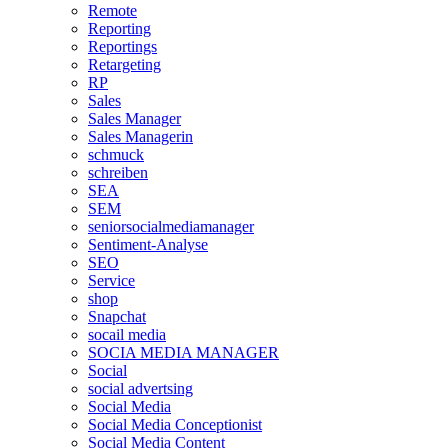
Remote
Reporting
Reportings
Retargeting
RP
Sales
Sales Manager
Sales Managerin
schmuck
schreiben
SEA
SEM
seniorsocialmediamanager
Sentiment-Analyse
SEO
Service
shop
Snapchat
socail media
SOCIA MEDIA MANAGER
Social
social advertsing
Social Media
Social Media Conceptionist
Social Media Content