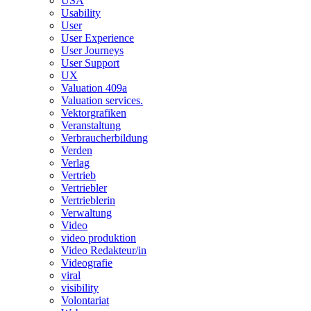
USA
Usability
User
User Experience
User Journeys
User Support
UX
Valuation 409a
Valuation services.
Vektorgrafiken
Veranstaltung
Verbraucherbildung
Verden
Verlag
Vertrieb
Vertriebler
Vertrieblerin
Verwaltung
Video
video produktion
Video Redakteur/in
Videografie
viral
visibility
Volontariat