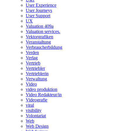
User Experience
User Journeys
User Support
UX
Valuation 409a
Valuation services.
Vektorgrafiken
Veranstaltung
Verbraucherbildung
Verden
Verlag
Vertrieb
Vertriebler
Vertrieblerin
Verwaltung
Video
video produktion
Video Redakteur/in
Videografie
viral
visibility
Volontariat
Web
Web Design