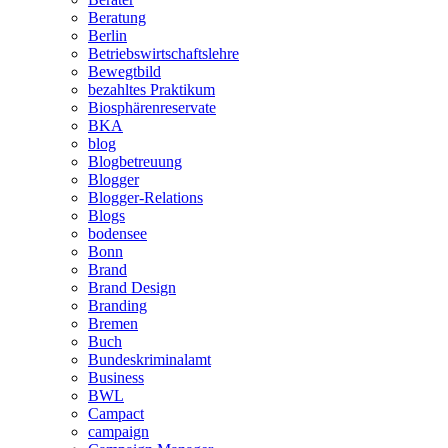
Beratung
Berlin
Betriebswirtschaftslehre
Bewegtbild
bezahltes Praktikum
Biosphärenreservate
BKA
blog
Blogbetreuung
Blogger
Blogger-Relations
Blogs
bodensee
Bonn
Brand
Brand Design
Branding
Bremen
Buch
Bundeskriminalamt
Business
BWL
Campact
campaign