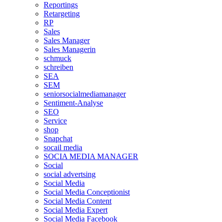
Reportings
Retargeting
RP
Sales
Sales Manager
Sales Managerin
schmuck
schreiben
SEA
SEM
seniorsocialmediamanager
Sentiment-Analyse
SEO
Service
shop
Snapchat
socail media
SOCIA MEDIA MANAGER
Social
social advertsing
Social Media
Social Media Conceptionist
Social Media Content
Social Media Expert
Social Media Facebook