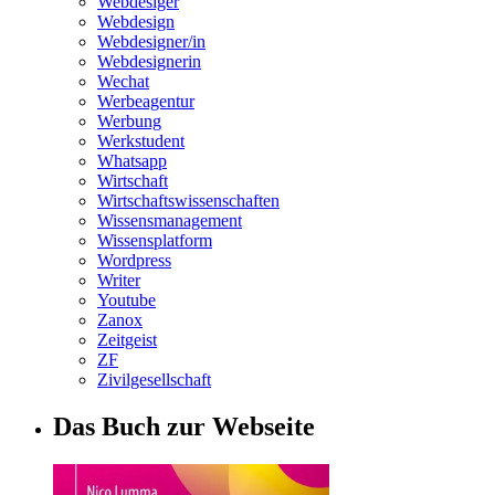
Webdesiger
Webdesign
Webdesigner/in
Webdesignerin
Wechat
Werbeagentur
Werbung
Werkstudent
Whatsapp
Wirtschaft
Wirtschaftswissenschaften
Wissensmanagement
Wissensplatform
Wordpress
Writer
Youtube
Zanox
Zeitgeist
ZF
Zivilgesellschaft
Das Buch zur Webseite