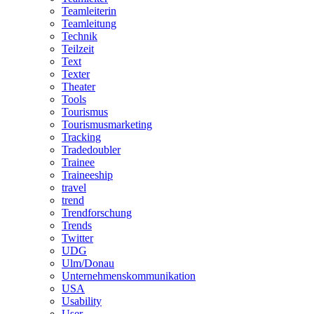
Teamleiterin
Teamleitung
Technik
Teilzeit
Text
Texter
Theater
Tools
Tourismus
Tourismusmarketing
Tracking
Tradedoubler
Trainee
Traineeship
travel
trend
Trendforschung
Trends
Twitter
UDG
Ulm/Donau
Unternehmenskommunikation
USA
Usability
User