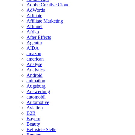
Adobe Creative Cloud
AdWords
Affiliate
Affiliate Marketing
Affilinet
Afrika
After Effects
Agentur
AIDA
amazon
american
Analyse
Analytics
Android
animation
Augsburg
Auswertung
automobil
Automotive
Aviation
B2B
Bayern
Beauty
Befristete Stelle
Berater