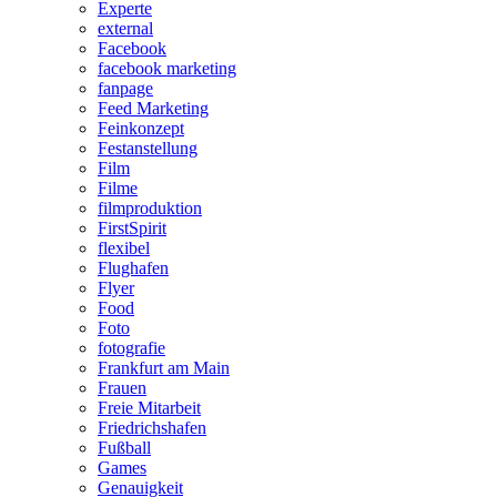
Experte
external
Facebook
facebook marketing
fanpage
Feed Marketing
Feinkonzept
Festanstellung
Film
Filme
filmproduktion
FirstSpirit
flexibel
Flughafen
Flyer
Food
Foto
fotografie
Frankfurt am Main
Frauen
Freie Mitarbeit
Friedrichshafen
Fußball
Games
Genauigkeit