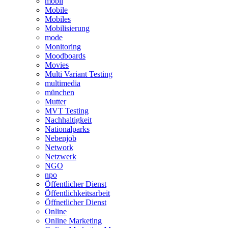
mobil
Mobile
Mobiles
Mobilisierung
mode
Monitoring
Moodboards
Movies
Multi Variant Testing
multimedia
münchen
Mutter
MVT Testing
Nachhaltigkeit
Nationalparks
Nebenjob
Network
Netzwerk
NGO
npo
Öffentlicher Dienst
Öffentlichkeitsarbeit
Öffnetlicher Dienst
Online
Online Marketing