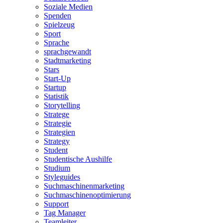
Soziale Medien
Spenden
Spielzeug
Sport
Sprache
sprachgewandt
Stadtmarketing
Stars
Start-Up
Startup
Statistik
Storytelling
Stratege
Strategie
Strategien
Strategy
Student
Studentische Aushilfe
Studium
Styleguides
Suchmaschinenmarketing
Suchmaschinenoptimierung
Support
Tag Manager
Teamleiter