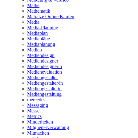
Mathe
Mathematik
Matratze Online Kaufen
Media
Media-Planning
Mediaplan
Mediapläne
Mediaplanung
Medien
Mediendesign
Mediendesigner
Mediendesignerin
Medienevaluation
Mediengestalter
Mediengestalter/in
Mediengestalterin
Mediengestaltung
mercedes
Messaging
Messe
Metrics
Minderheiten
Mitgliederverwaltung
Mitmachen