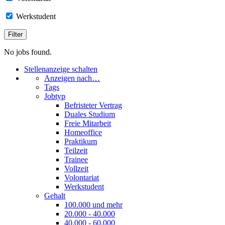
Werkstudent
No jobs found.
Stellenanzeige schalten
Anzeigen nach…
Tags
Jobtyp
Befristeter Vertrag
Duales Studium
Freie Mitarbeit
Homeoffice
Praktikum
Teilzeit
Trainee
Vollzeit
Volontariat
Werkstudent
Gehalt
100.000 und mehr
20.000 - 40.000
40.000 - 60.000