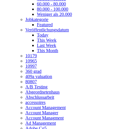
60.000 - 80.000
80.000 - 100.000
Weniger als 20.000
Jobkategorie
Featured
Veröffentlichungsdatum
Today
This Week
Last Week
This Month
10179
10965
10997
360 grad
409a valuation
80807
A/B Testing
Abgeordnetenhaus
Abschlussarbeit
accessoires
Account Management
Account Manager
Account Managment
Ad Management
Adobe Cq5