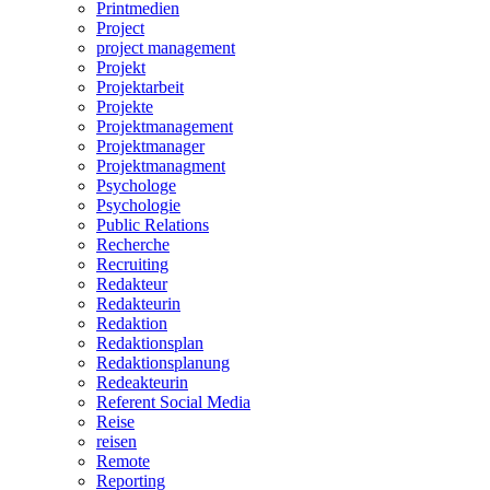
Printmedien
Project
project management
Projekt
Projektarbeit
Projekte
Projektmanagement
Projektmanager
Projektmanagment
Psychologe
Psychologie
Public Relations
Recherche
Recruiting
Redakteur
Redakteurin
Redaktion
Redaktionsplan
Redaktionsplanung
Redeakteurin
Referent Social Media
Reise
reisen
Remote
Reporting