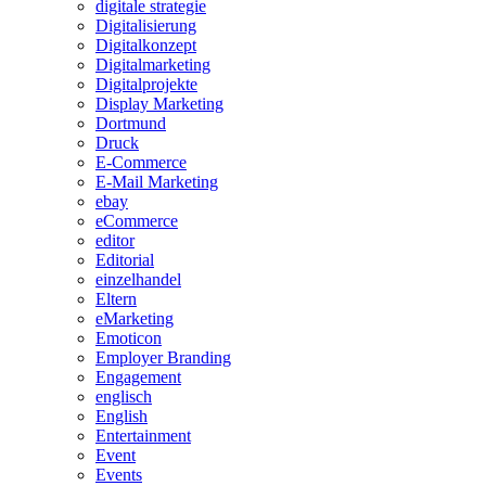
digitale strategie
Digitalisierung
Digitalkonzept
Digitalmarketing
Digitalprojekte
Display Marketing
Dortmund
Druck
E-Commerce
E-Mail Marketing
ebay
eCommerce
editor
Editorial
einzelhandel
Eltern
eMarketing
Emoticon
Employer Branding
Engagement
englisch
English
Entertainment
Event
Events