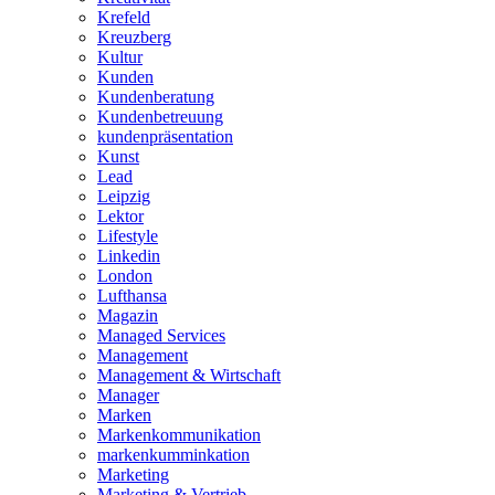
Krefeld
Kreuzberg
Kultur
Kunden
Kundenberatung
Kundenbetreuung
kundenpräsentation
Kunst
Lead
Leipzig
Lektor
Lifestyle
Linkedin
London
Lufthansa
Magazin
Managed Services
Management
Management & Wirtschaft
Manager
Marken
Markenkommunikation
markenkumminkation
Marketing
Marketing & Vertrieb