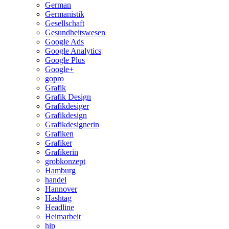
German
Germanistik
Gesellschaft
Gesundheitswesen
Google Ads
Google Analytics
Google Plus
Google+
gopro
Grafik
Grafik Design
Grafikdesiger
Grafikdesign
Grafikdesignerin
Grafiken
Grafiker
Grafikerin
grobkonzept
Hamburg
handel
Hannover
Hashtag
Headline
Heimarbeit
hip