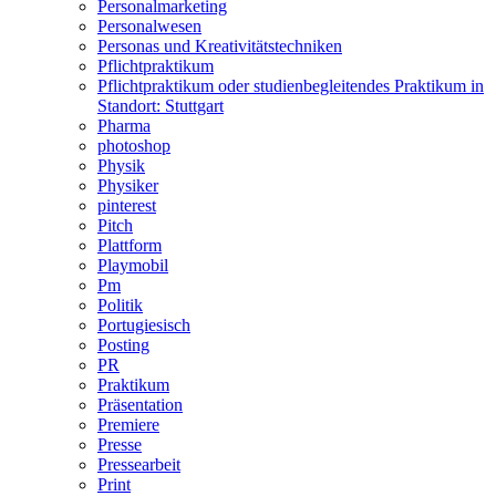
Personalmarketing
Personalwesen
Personas und Kreativitätstechniken
Pflichtpraktikum
Pflichtpraktikum oder studienbegleitendes Praktikum in
Standort: Stuttgart
Pharma
photoshop
Physik
Physiker
pinterest
Pitch
Plattform
Playmobil
Pm
Politik
Portugiesisch
Posting
PR
Praktikum
Präsentation
Premiere
Presse
Pressearbeit
Print