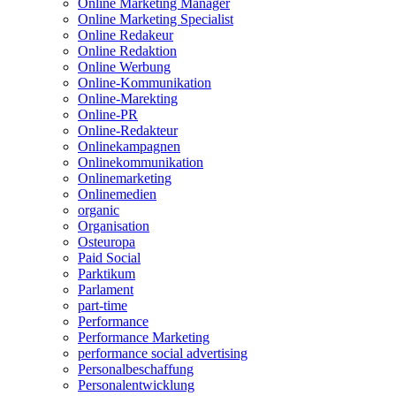
Online Marketing Manager
Online Marketing Specialist
Online Redakeur
Online Redaktion
Online Werbung
Online-Kommunikation
Online-Marekting
Online-PR
Online-Redakteur
Onlinekampagnen
Onlinekommunikation
Onlinemarketing
Onlinemedien
organic
Organisation
Osteuropa
Paid Social
Parktikum
Parlament
part-time
Performance
Performance Marketing
performance social advertising
Personalbeschaffung
Personalentwicklung