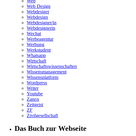
Web
Web Design
Webdesiger
Webdesign
Webdesigner/in
Webdesignerin
Wechat
Werbeagentur
Werbung
Werkstudent
Whatsapp
Wirtschaft
Wirtschaftswissenschaften
Wissensmanagement
Wissensplatform
Wordpress
Writer
Youtube
Zanox
Zeitgeist
ZF
Zivilgesellschaft
Das Buch zur Webseite