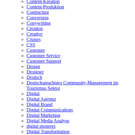
Content-Kreation
Content-Produktion
Contracting
Conversion
Copywriting
Creation
Creative
Cruises
CSS
Customer
Customer Service
Customer Support
Design
Designer
Deutsch
Deutschsprachiges Community-Management im
Tourismus Sektor
Digital
Digital Agentur
Digital Brand
Digital Communications
Digital Marketing
Digital Media Analyse
digital pioneers
Digital Transformation