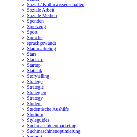
Sozial-/ Kulturwissenschaften
Soziale Arbeit
Soziale Medien
Spenden
Spielzeug
Sport
Sprache
sprachgewandt
Stadtmarketing
Stars
Start-Up
Startup
Statistik
Storytelling
Stratege
Strategie
Strategien
Strategy
Student
Studentische Aushilfe
Studium
Styleguides
Suchmaschinenmarketing
Suchmaschinenoptimierung
Support