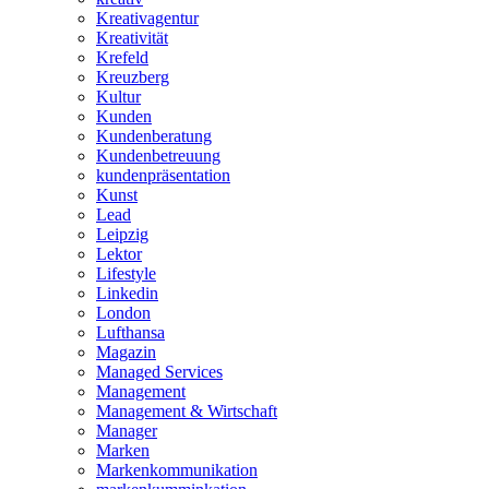
Kreativagentur
Kreativität
Krefeld
Kreuzberg
Kultur
Kunden
Kundenberatung
Kundenbetreuung
kundenpräsentation
Kunst
Lead
Leipzig
Lektor
Lifestyle
Linkedin
London
Lufthansa
Magazin
Managed Services
Management
Management & Wirtschaft
Manager
Marken
Markenkommunikation