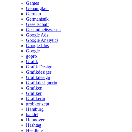
Games
Genauigkeit
German
Germanistik
Gesellschaft
Gesundheitswesen
Google Ads
Google Analytics
Google Plus
Google+
gopro
Grafik
Grafik Design
Grafikdesiger
Grafikdesign
Grafikdesignerin
Grafiken
Grafiker
Grafikerin
grobkonzept
Hamburg
handel
Hannover
Hashtag
Headline