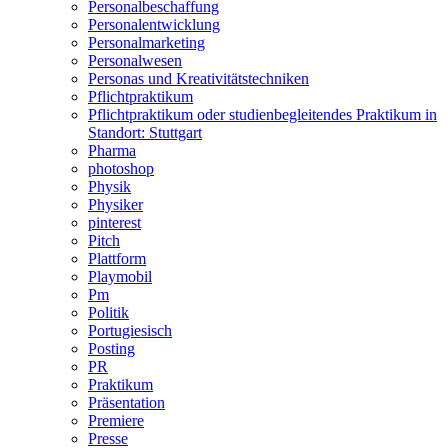
Personalbeschaffung
Personalentwicklung
Personalmarketing
Personalwesen
Personas und Kreativitätstechniken
Pflichtpraktikum
Pflichtpraktikum oder studienbegleitendes Praktikum in
Standort: Stuttgart
Pharma
photoshop
Physik
Physiker
pinterest
Pitch
Plattform
Playmobil
Pm
Politik
Portugiesisch
Posting
PR
Praktikum
Präsentation
Premiere
Presse