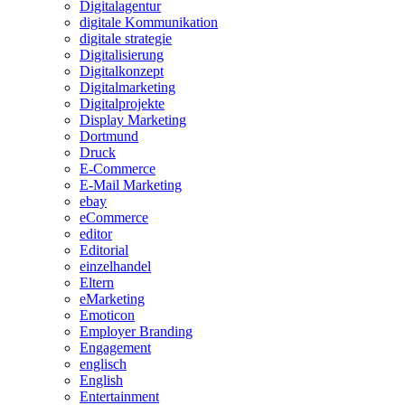
Digitalagentur
digitale Kommunikation
digitale strategie
Digitalisierung
Digitalkonzept
Digitalmarketing
Digitalprojekte
Display Marketing
Dortmund
Druck
E-Commerce
E-Mail Marketing
ebay
eCommerce
editor
Editorial
einzelhandel
Eltern
eMarketing
Emoticon
Employer Branding
Engagement
englisch
English
Entertainment