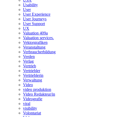
USA
Usability
User
User Experience
User Journeys
User Support
UX
Valuation 409a
Valuation services.
Vektorgrafiken
Veranstaltung
Verbraucherbildung
Verden
Verlag
Vertrieb
Vertriebler
Vertrieblerin
Verwaltung
Video
video produktion
Video Redakteur/in
Videografie
viral
visibility
Volontariat