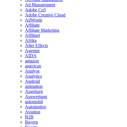
Ad Management
Adobe Cq5
Adobe Creative Cloud
AdWords
Affiliate
Affiliate Marketing
Affilinet
Afrika
After Effects
Agentur
AIDA
amazon
american
Analyse
Analytics
Android
animation
Augsburg
Auswertung
automobil
Automotive
Aviation
B2B
Bayern