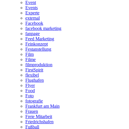
Event
Events
Experte
external
Facebook
facebook marketing
fanpage
Feed Marketing
Feinkonzept
Festanstellung
Film
Filme
filmproduktion
FirstSpirit
flexibel
Flughafen
Flyer
Food
Foto
fotografie
Frankfurt am Main
Frauen
Freie Mitarbeit
Friedrichshafen
Fußball