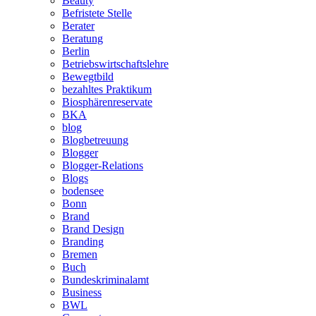
Beauty
Befristete Stelle
Berater
Beratung
Berlin
Betriebswirtschaftslehre
Bewegtbild
bezahltes Praktikum
Biosphärenreservate
BKA
blog
Blogbetreuung
Blogger
Blogger-Relations
Blogs
bodensee
Bonn
Brand
Brand Design
Branding
Bremen
Buch
Bundeskriminalamt
Business
BWL