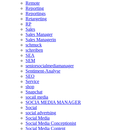
Remote
Reporting
Reportings
Retargeting
RP
Sales
Sales Manager
Sales Managerin
schmuck
schreiben
SEA
SEM
seniorsocialmediamanager
Sentiment-Analyse
SEO
Service
shop
Snapchat
socail media
SOCIA MEDIA MANAGER
Social
social advertsing
Social Media
Social Media Conceptionist
Social Media Content