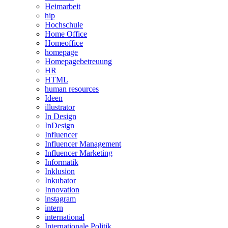
Heimarbeit
hip
Hochschule
Home Office
Homeoffice
homepage
Homepagebetreuung
HR
HTML
human resources
Ideen
illustrator
In Design
InDesign
Influencer
Influencer Management
Influencer Marketing
Informatik
Inklusion
Inkubator
Innovation
instagram
intern
international
Internationale Politik