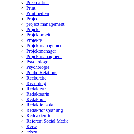
Pressearbeit
Print
Printmedien
Project
project management
Projekt
Projektarbeit
Projekte
Projektmanagement
Projektmanager
Projektmanagment
Psychologe
Psychologie
Public Relations
Recherche
Recruiting
Redakteur
Redakteurin
Redaktion
Redaktionsplan
Redaktionsplanung
Redeakteurin
Referent Social Media
Reise
reisen