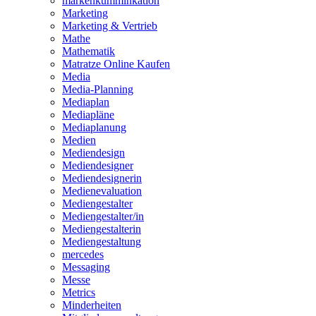
markenkumminkation
Marketing
Marketing & Vertrieb
Mathe
Mathematik
Matratze Online Kaufen
Media
Media-Planning
Mediaplan
Mediapläne
Mediaplanung
Medien
Mediendesign
Mediendesigner
Mediendesignerin
Medienevaluation
Mediengestalter
Mediengestalter/in
Mediengestalterin
Mediengestaltung
mercedes
Messaging
Messe
Metrics
Minderheiten