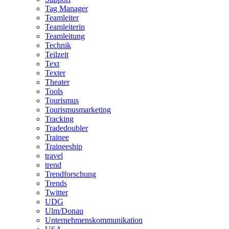
Tag Manager
Teamleiter
Teamleiterin
Teamleitung
Technik
Teilzeit
Text
Texter
Theater
Tools
Tourismus
Tourismusmarketing
Tracking
Tradedoubler
Trainee
Traineeship
travel
trend
Trendforschung
Trends
Twitter
UDG
Ulm/Donau
Unternehmenskommunikation