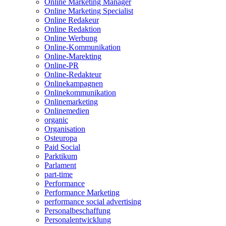
Online Marketing Manager
Online Marketing Specialist
Online Redakeur
Online Redaktion
Online Werbung
Online-Kommunikation
Online-Marekting
Online-PR
Online-Redakteur
Onlinekampagnen
Onlinekommunikation
Onlinemarketing
Onlinemedien
organic
Organisation
Osteuropa
Paid Social
Parktikum
Parlament
part-time
Performance
Performance Marketing
performance social advertising
Personalbeschaffung
Personalentwicklung