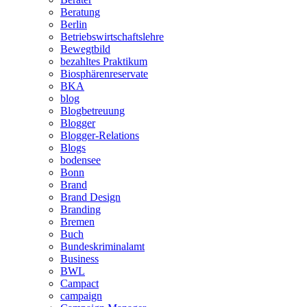
Beratung
Berlin
Betriebswirtschaftslehre
Bewegtbild
bezahltes Praktikum
Biosphärenreservate
BKA
blog
Blogbetreuung
Blogger
Blogger-Relations
Blogs
bodensee
Bonn
Brand
Brand Design
Branding
Bremen
Buch
Bundeskriminalamt
Business
BWL
Campact
campaign