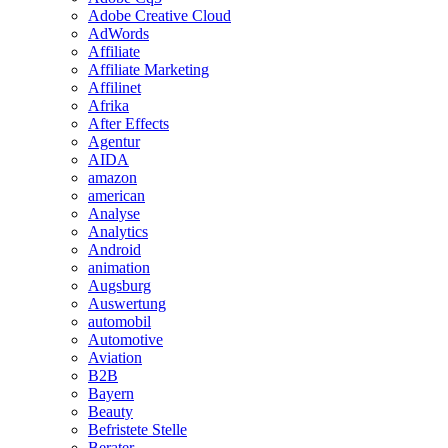
Adobe Creative Cloud
AdWords
Affiliate
Affiliate Marketing
Affilinet
Afrika
After Effects
Agentur
AIDA
amazon
american
Analyse
Analytics
Android
animation
Augsburg
Auswertung
automobil
Automotive
Aviation
B2B
Bayern
Beauty
Befristete Stelle
Berater