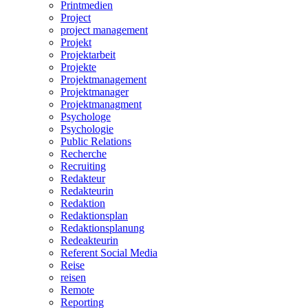
Printmedien
Project
project management
Projekt
Projektarbeit
Projekte
Projektmanagement
Projektmanager
Projektmanagment
Psychologe
Psychologie
Public Relations
Recherche
Recruiting
Redakteur
Redakteurin
Redaktion
Redaktionsplan
Redaktionsplanung
Redeakteurin
Referent Social Media
Reise
reisen
Remote
Reporting