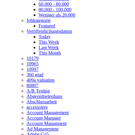
60.000 - 80.000
80.000 - 100.000
Weniger als 20.000
Jobkategorie
Featured
Veröffentlichungsdatum
Today
This Week
Last Week
This Month
10179
10965
10997
360 grad
409a valuation
80807
A/B Testing
Abgeordnetenhaus
Abschlussarbeit
accessoires
Account Management
Account Manager
Account Managment
Ad Management
Adobe Cq5