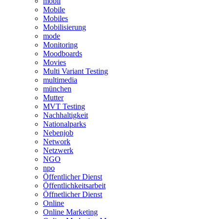
mobil
Mobile
Mobiles
Mobilisierung
mode
Monitoring
Moodboards
Movies
Multi Variant Testing
multimedia
münchen
Mutter
MVT Testing
Nachhaltigkeit
Nationalparks
Nebenjob
Network
Netzwerk
NGO
npo
Öffentlicher Dienst
Öffentlichkeitsarbeit
Öffnetlicher Dienst
Online
Online Marketing