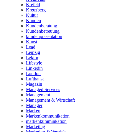
Krefeld
Kreuzberg
Kultur
Kunden
Kundenberatung
Kundenbetreuung
kundenpräsentation
Kunst
Lead
Leipzig
Lektor
Lifestyle
Linkedin
London
Lufthansa
Magazin
Managed Services
Management
Management & Wirtschaft
Manager
Marken
Markenkommunikation
markenkumminkation
Marketing
Marketing & Vertrieb