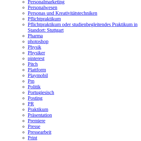
Personalmarketing
Personalwesen
Personas und Kreativitätstechniken
Pflichtpraktikum
Pflichtpraktikum oder studienbegleitendes Praktikum in
Standort: Stuttgart
Pharma
photoshop
Physik
Physiker
pinterest
Pitch
Plattform
Playmobil
Pm
Politik
Portugiesisch
Posting
PR
Praktikum
Präsentation
Premiere
Presse
Pressearbeit
Print