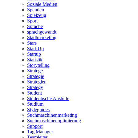
Soziale Medien
Spenden
Spielzeug
Sport
Sprache
sprachgewandt
Stadtmarketing
Stars
Start-Up
Startup
Statistik
Storytelling
Stratege
Strategie
Strategien
Strategy
Student
Studentische Aushilfe
Studium
Styleguides
Suchmaschinenmarketing
Suchmaschinenoptimierung
Support
Tag Manager
Teamleiter