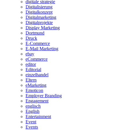
digitale strategie
Digitalisierung
Digitalkonzept
Digitalmarketing
Digitalprojekte
Display Marketing
Dortmund
Druck
E-Commerce
E-Mail Marketing
ebay
eCommerce
editor
Editorial
einzelhandel
Eltern
eMarketing
Emoticon
Employer Branding
Engagement
englisch
English
Entertainment
Event
Events