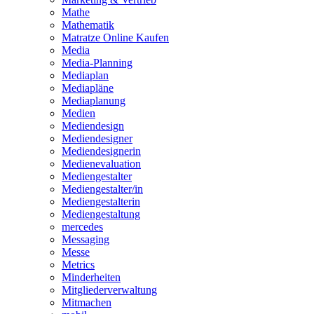
Mathe
Mathematik
Matratze Online Kaufen
Media
Media-Planning
Mediaplan
Mediapläne
Mediaplanung
Medien
Mediendesign
Mediendesigner
Mediendesignerin
Medienevaluation
Mediengestalter
Mediengestalter/in
Mediengestalterin
Mediengestaltung
mercedes
Messaging
Messe
Metrics
Minderheiten
Mitgliederverwaltung
Mitmachen