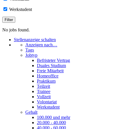
Werkstudent
No jobs found.
Stellenanzeige schalten
Anzeigen nach…
Tags
Jobtyp
Befristeter Vertrag
Duales Studium
Freie Mitarbeit
Homeoffice
Praktikum
Teilzeit
Trainee
Vollzeit
Volontariat
Werkstudent
Gehalt
100.000 und mehr
20.000 - 40.000
40.000 - 60.000