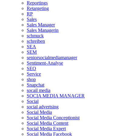
Reportings
Retargeting
RP
Sales
Sales Manager
Sales Managerin
schmuck
schreiben
SEA
SEM
seniorsocialmediamanager
Sentiment-Analyse
SEO
Service
shop
Snapchat
socail media
SOCIA MEDIA MANAGER
Social
social advertsing
Social Media
Social Media Conceptionist
Social Media Content
Social Media Expert
Social Media Facebook