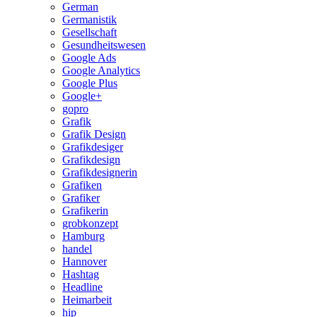
German
Germanistik
Gesellschaft
Gesundheitswesen
Google Ads
Google Analytics
Google Plus
Google+
gopro
Grafik
Grafik Design
Grafikdesiger
Grafikdesign
Grafikdesignerin
Grafiken
Grafiker
Grafikerin
grobkonzept
Hamburg
handel
Hannover
Hashtag
Headline
Heimarbeit
hip