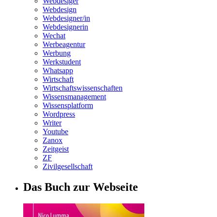
Webdesiger
Webdesign
Webdesigner/in
Webdesignerin
Wechat
Werbeagentur
Werbung
Werkstudent
Whatsapp
Wirtschaft
Wirtschaftswissenschaften
Wissensmanagement
Wissensplatform
Wordpress
Writer
Youtube
Zanox
Zeitgeist
ZF
Zivilgesellschaft
Das Buch zur Webseite