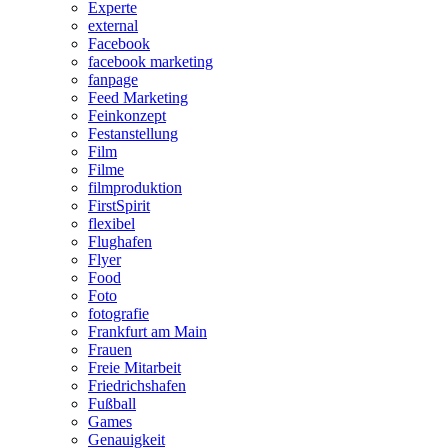
Experte
external
Facebook
facebook marketing
fanpage
Feed Marketing
Feinkonzept
Festanstellung
Film
Filme
filmproduktion
FirstSpirit
flexibel
Flughafen
Flyer
Food
Foto
fotografie
Frankfurt am Main
Frauen
Freie Mitarbeit
Friedrichshafen
Fußball
Games
Genauigkeit