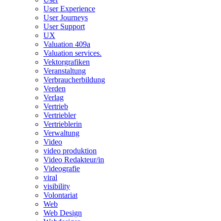
User Experience
User Journeys
User Support
UX
Valuation 409a
Valuation services.
Vektorgrafiken
Veranstaltung
Verbraucherbildung
Verden
Verlag
Vertrieb
Vertriebler
Vertrieblerin
Verwaltung
Video
video produktion
Video Redakteur/in
Videografie
viral
visibility
Volontariat
Web
Web Design