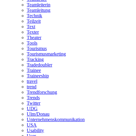
Teamleiterin
Teamleitung
Technik
Teilzeit
Text
Texter
Theater
Tools
Tourismus
Tourismusmarketing
Tracking
Tradedoubler
Trainee
Traineeship
travel
trend
Trendforschung
Trends
Twitter
UDG
Ulm/Donau
Unternehmenskommunikation
USA
Usability
User