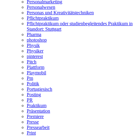
Personalmarketing
Personalwesen
Personas und Kreativitätstechniken
Pflichtpraktikum
Pflichtpraktikum oder studienbegleitendes Praktikum in
Standort: Stuttgart
Pharma
photoshop
Physik
Physiker
pinterest
Pitch
Plattform
Playmobil
Pm
Politik
Portugiesisch
Posting
PR
Praktikum
Präsentation
Premiere
Presse
Pressearbeit
Print