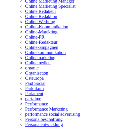
Online Marketing Manager
Online Marketing Specialist
Online Redakeur
Online Redaktion
Online Werbung
Online-Kommunikation
Online-Marekting
Online-PR
Online-Redakteur
Onlinekampagnen
Onlinekommunikation
Onlinemarketing
Onlinemedien
organic
Organisation
Osteuropa
Paid Social
Parktikum
Parlament
part-time
Performance
Performance Marketing
performance social advertising
Personalbeschaffung
Personalentwicklung