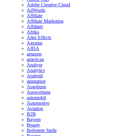
Adobe Creative Cloud
AdWords
Affiliate
Affiliate Marketing
Affilinet
Afrika
After Effects
Agentur
AIDA
amazon
american
Analyse
Analytics
Android
animation
Augsburg
Auswertung
automobil
Automotive
Aviation
B2B
Bayern
Beauty
Befristete Stelle
Berater