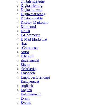
digitale strategie
Digitalisierung
Digitalkonzept
Digitalmarketing
Digitalprojekte
Display Marketing
Dortmund
Druck
E-Commerce
E-Mail Marketing
ebay
eCommerce
editor
Editorial
einzelhandel
Eltern
eMarketing
Emoticon
Employer Branding
Engagement
englisch
English
Entertainment
Event
Events