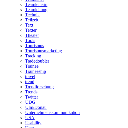
Teamleiterin
Teamleitung
Technik
Teilzeit
Text
Texter
Theater
Tools
Tourismus
Tourismusmarketing
Tracking
Tradedoubler
Trainee
Traineeship
travel
trend
Trendforschung
Trends
Twitter
UDG
Ulm/Donau
Unternehmenskommunikation
USA
Usability
User