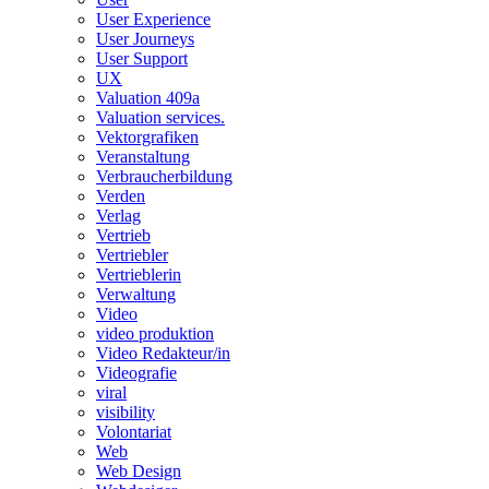
User Experience
User Journeys
User Support
UX
Valuation 409a
Valuation services.
Vektorgrafiken
Veranstaltung
Verbraucherbildung
Verden
Verlag
Vertrieb
Vertriebler
Vertrieblerin
Verwaltung
Video
video produktion
Video Redakteur/in
Videografie
viral
visibility
Volontariat
Web
Web Design