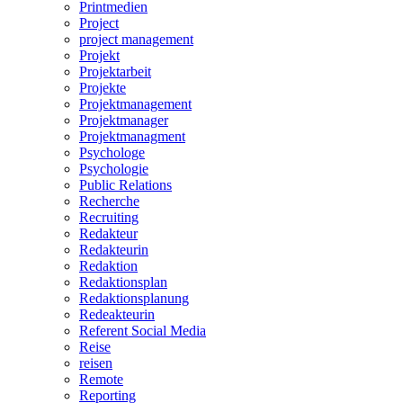
Printmedien
Project
project management
Projekt
Projektarbeit
Projekte
Projektmanagement
Projektmanager
Projektmanagment
Psychologe
Psychologie
Public Relations
Recherche
Recruiting
Redakteur
Redakteurin
Redaktion
Redaktionsplan
Redaktionsplanung
Redeakteurin
Referent Social Media
Reise
reisen
Remote
Reporting