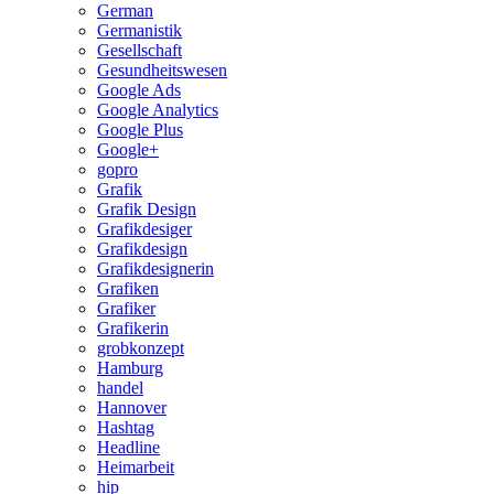
German
Germanistik
Gesellschaft
Gesundheitswesen
Google Ads
Google Analytics
Google Plus
Google+
gopro
Grafik
Grafik Design
Grafikdesiger
Grafikdesign
Grafikdesignerin
Grafiken
Grafiker
Grafikerin
grobkonzept
Hamburg
handel
Hannover
Hashtag
Headline
Heimarbeit
hip