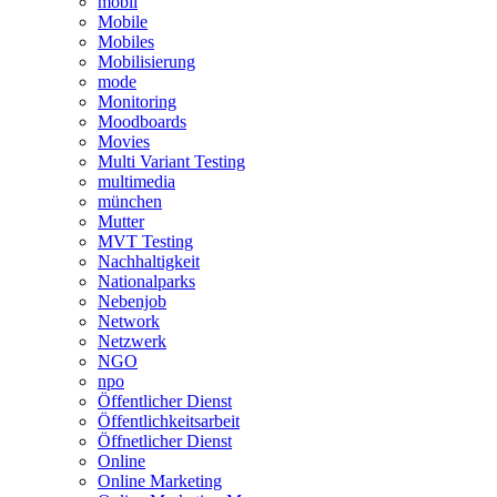
mobil
Mobile
Mobiles
Mobilisierung
mode
Monitoring
Moodboards
Movies
Multi Variant Testing
multimedia
münchen
Mutter
MVT Testing
Nachhaltigkeit
Nationalparks
Nebenjob
Network
Netzwerk
NGO
npo
Öffentlicher Dienst
Öffentlichkeitsarbeit
Öffnetlicher Dienst
Online
Online Marketing