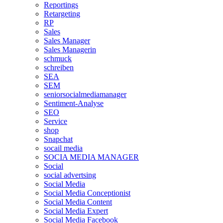
Reportings
Retargeting
RP
Sales
Sales Manager
Sales Managerin
schmuck
schreiben
SEA
SEM
seniorsocialmediamanager
Sentiment-Analyse
SEO
Service
shop
Snapchat
socail media
SOCIA MEDIA MANAGER
Social
social advertsing
Social Media
Social Media Conceptionist
Social Media Content
Social Media Expert
Social Media Facebook