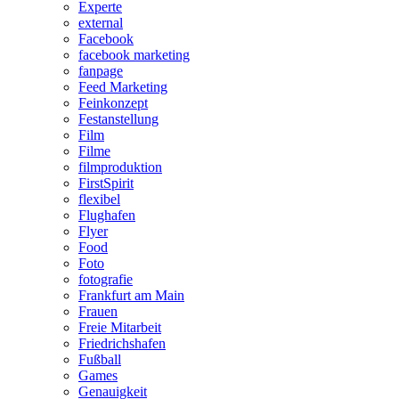
Experte
external
Facebook
facebook marketing
fanpage
Feed Marketing
Feinkonzept
Festanstellung
Film
Filme
filmproduktion
FirstSpirit
flexibel
Flughafen
Flyer
Food
Foto
fotografie
Frankfurt am Main
Frauen
Freie Mitarbeit
Friedrichshafen
Fußball
Games
Genauigkeit