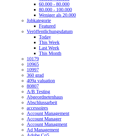
60.000 - 80.000
80.000 - 100.000
Weniger als 20.000
Jobkategorie
Featured
Veröffentlichungsdatum
Today
This Week
Last Week
This Month
10179
10965
10997
360 grad
409a valuation
80807
A/B Testing
Abgeordnetenhaus
Abschlussarbeit
accessoires
Account Management
Account Manager
Account Managment
Ad Management
Adobe Cq5