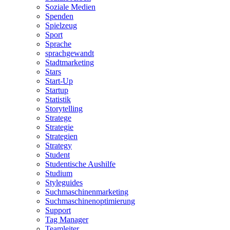
Soziale Medien
Spenden
Spielzeug
Sport
Sprache
sprachgewandt
Stadtmarketing
Stars
Start-Up
Startup
Statistik
Storytelling
Stratege
Strategie
Strategien
Strategy
Student
Studentische Aushilfe
Studium
Styleguides
Suchmaschinenmarketing
Suchmaschinenoptimierung
Support
Tag Manager
Teamleiter