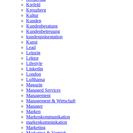
Krefeld
Kreuzberg
Kultur
Kunden
Kundenberatung
Kundenbetreuung
kundenpräsentation
Kunst
Lead
Leipzig
Lektor
Lifestyle
Linkedin
London
Lufthansa
Magazin
Managed Services
Management
Management & Wirtschaft
Manager
Marken
Markenkommunikation
markenkumminkation
Marketing
Marketing & Vertrieb