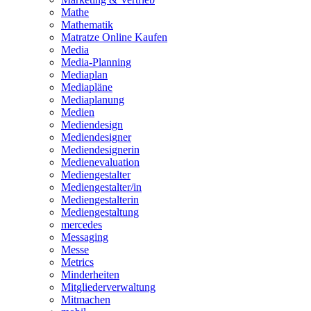
Mathe
Mathematik
Matratze Online Kaufen
Media
Media-Planning
Mediaplan
Mediapläne
Mediaplanung
Medien
Mediendesign
Mediendesigner
Mediendesignerin
Medienevaluation
Mediengestalter
Mediengestalter/in
Mediengestalterin
Mediengestaltung
mercedes
Messaging
Messe
Metrics
Minderheiten
Mitgliederverwaltung
Mitmachen