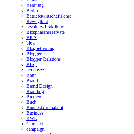
Beratung
Berlin
Betriebswirtschaftslehre
Bewegtbild
bezahltes Praktikum
Biosphärenreservate
BKA
blog
Blogbetreuung
Blogger
Blogger-Relations
Blogs
bodensee
Bonn
Brand
Brand Design
Branding
Bremen
Buch
Bundeskriminalamt
Business
BWL
Campact
campaign