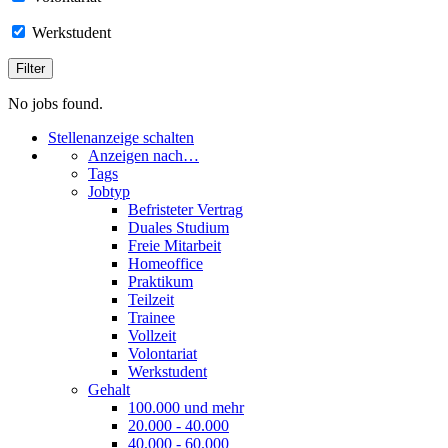
Werkstudent
No jobs found.
Stellenanzeige schalten
Anzeigen nach…
Tags
Jobtyp
Befristeter Vertrag
Duales Studium
Freie Mitarbeit
Homeoffice
Praktikum
Teilzeit
Trainee
Vollzeit
Volontariat
Werkstudent
Gehalt
100.000 und mehr
20.000 - 40.000
40.000 - 60.000