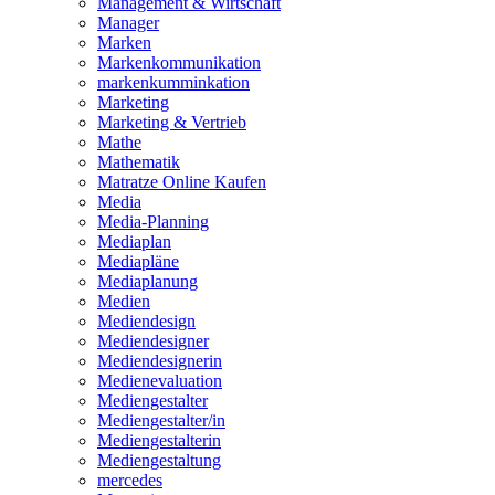
Management & Wirtschaft
Manager
Marken
Markenkommunikation
markenkumminkation
Marketing
Marketing & Vertrieb
Mathe
Mathematik
Matratze Online Kaufen
Media
Media-Planning
Mediaplan
Mediapläne
Mediaplanung
Medien
Mediendesign
Mediendesigner
Mediendesignerin
Medienevaluation
Mediengestalter
Mediengestalter/in
Mediengestalterin
Mediengestaltung
mercedes