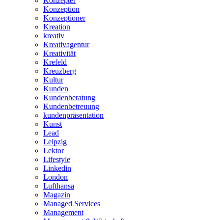
Konzepter
Konzeption
Konzeptioner
Kreation
kreativ
Kreativagentur
Kreativität
Krefeld
Kreuzberg
Kultur
Kunden
Kundenberatung
Kundenbetreuung
kundenpräsentation
Kunst
Lead
Leipzig
Lektor
Lifestyle
Linkedin
London
Lufthansa
Magazin
Managed Services
Management