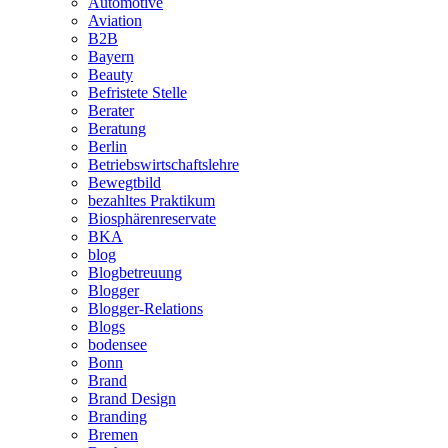
Automotive
Aviation
B2B
Bayern
Beauty
Befristete Stelle
Berater
Beratung
Berlin
Betriebswirtschaftslehre
Bewegtbild
bezahltes Praktikum
Biosphärenreservate
BKA
blog
Blogbetreuung
Blogger
Blogger-Relations
Blogs
bodensee
Bonn
Brand
Brand Design
Branding
Bremen