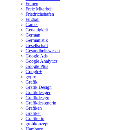
Frauen
Freie Mitarbeit
Friedrichshafen
Fußball
Games
Genauigkeit
German
Germanistik
Gesellschaft
Gesundheitswesen
Google Ads
Google Analytics
Google Plus
Google+
gopro
Grafik
Grafik Design
Grafikdesiger
Grafikdesign
Grafikdesignerin
Grafiken
Grafiker
Grafikerin
grobkonzept
Hamburg