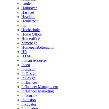
handel
Hannover
Hashtag
Headline
Heimarbeit
hip
Hochschule
Home Office
Homeoffice
homepage
Homepagebetreuung
HR
HTML
human resources
Ideen
illustrator
In Design
InDesign
Influencer
Influencer Management
Influencer Marketing
Informatik
Inklusion
Inkubator
Innovation