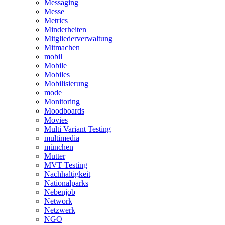
Messaging
Messe
Metrics
Minderheiten
Mitgliederverwaltung
Mitmachen
mobil
Mobile
Mobiles
Mobilisierung
mode
Monitoring
Moodboards
Movies
Multi Variant Testing
multimedia
münchen
Mutter
MVT Testing
Nachhaltigkeit
Nationalparks
Nebenjob
Network
Netzwerk
NGO