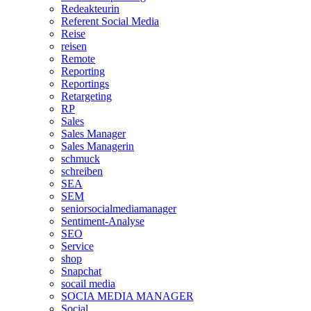
Redeakteurin
Referent Social Media
Reise
reisen
Remote
Reporting
Reportings
Retargeting
RP
Sales
Sales Manager
Sales Managerin
schmuck
schreiben
SEA
SEM
seniorsocialmediamanager
Sentiment-Analyse
SEO
Service
shop
Snapchat
socail media
SOCIA MEDIA MANAGER
Social