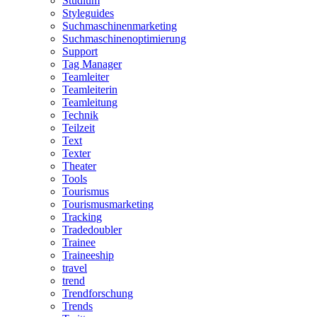
Studium
Styleguides
Suchmaschinenmarketing
Suchmaschinenoptimierung
Support
Tag Manager
Teamleiter
Teamleiterin
Teamleitung
Technik
Teilzeit
Text
Texter
Theater
Tools
Tourismus
Tourismusmarketing
Tracking
Tradedoubler
Trainee
Traineeship
travel
trend
Trendforschung
Trends