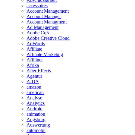
Abschlussarbeit
accessoires
Account Management
Account Manager
Account Managment
Ad Management
Adobe Cq5
Adobe Creative Cloud
AdWords
Affiliate
Affiliate Marketing
Affilinet
Afrika
After Effects
Agentur
AIDA
amazon
american
Analyse
Analytics
Android
animation
Augsburg
Auswertung
automobil