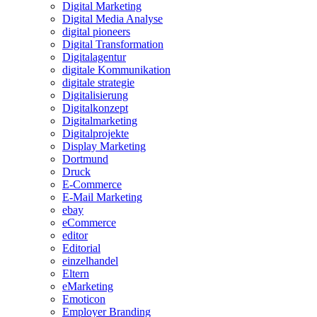
Digital Marketing
Digital Media Analyse
digital pioneers
Digital Transformation
Digitalagentur
digitale Kommunikation
digitale strategie
Digitalisierung
Digitalkonzept
Digitalmarketing
Digitalprojekte
Display Marketing
Dortmund
Druck
E-Commerce
E-Mail Marketing
ebay
eCommerce
editor
Editorial
einzelhandel
Eltern
eMarketing
Emoticon
Employer Branding