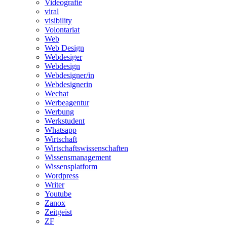
Videografie
viral
visibility
Volontariat
Web
Web Design
Webdesiger
Webdesign
Webdesigner/in
Webdesignerin
Wechat
Werbeagentur
Werbung
Werkstudent
Whatsapp
Wirtschaft
Wirtschaftswissenschaften
Wissensmanagement
Wissensplatform
Wordpress
Writer
Youtube
Zanox
Zeitgeist
ZF