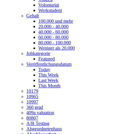
Volontariat
Werkstudent
Gehalt
100.000 und mehr
20.000 - 40.000
40.000 - 60.000
60.000 - 80.000
80.000 - 100.000
Weniger als 20.000
Jobkategorie
Featured
Veröffentlichungsdatum
Today
This Week
Last Week
This Month
10179
10965
10997
360 grad
409a valuation
80807
A/B Testing
Abgeordnetenhaus