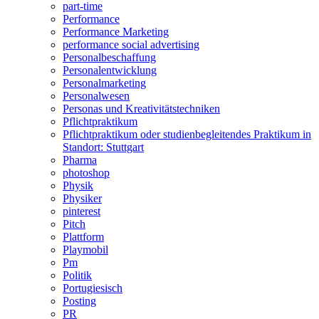
part-time
Performance
Performance Marketing
performance social advertising
Personalbeschaffung
Personalentwicklung
Personalmarketing
Personalwesen
Personas und Kreativitätstechniken
Pflichtpraktikum
Pflichtpraktikum oder studienbegleitendes Praktikum in
Standort: Stuttgart
Pharma
photoshop
Physik
Physiker
pinterest
Pitch
Plattform
Playmobil
Pm
Politik
Portugiesisch
Posting
PR