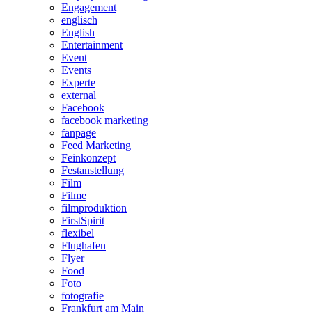
Engagement
englisch
English
Entertainment
Event
Events
Experte
external
Facebook
facebook marketing
fanpage
Feed Marketing
Feinkonzept
Festanstellung
Film
Filme
filmproduktion
FirstSpirit
flexibel
Flughafen
Flyer
Food
Foto
fotografie
Frankfurt am Main