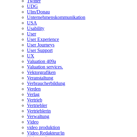
Twitter
UDG
Ulm/Donau
Unternehmenskommunikation
USA
Usability
User
User Experience
User Journeys
User Support
UX
Valuation 409a
Valuation services.
Vektorgrafiken
Veranstaltung
Verbraucherbildung
Verden
Verlag
Vertrieb
Vertriebler
Vertrieblerin
Verwaltung
Video
video produktion
Video Redakteur/in