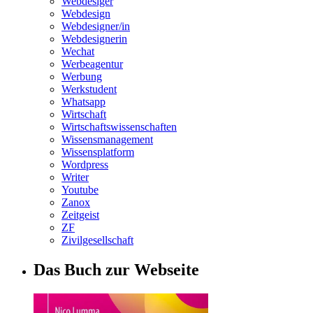
Webdesiger
Webdesign
Webdesigner/in
Webdesignerin
Wechat
Werbeagentur
Werbung
Werkstudent
Whatsapp
Wirtschaft
Wirtschaftswissenschaften
Wissensmanagement
Wissensplatform
Wordpress
Writer
Youtube
Zanox
Zeitgeist
ZF
Zivilgesellschaft
Das Buch zur Webseite