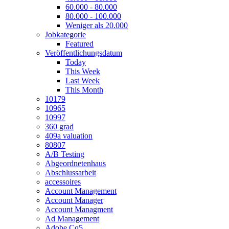
60.000 - 80.000
80.000 - 100.000
Weniger als 20.000
Jobkategorie
Featured
Veröffentlichungsdatum
Today
This Week
Last Week
This Month
10179
10965
10997
360 grad
409a valuation
80807
A/B Testing
Abgeordnetenhaus
Abschlussarbeit
accessoires
Account Management
Account Manager
Account Managment
Ad Management
Adobe Cq5