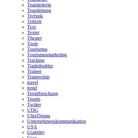
Teamleiterin
Teamleitung
Technik
Teilzeit
Text
Texter
Theater
Tools
Tourismus
Tourismusmarketing
Tracking
Tradedoubler
Trainee
Traineeship
travel
trend
Trendforschung
Trends
Twitter
UDG
Ulm/Donau
Unternehmenskommunikation
USA
Usability
User