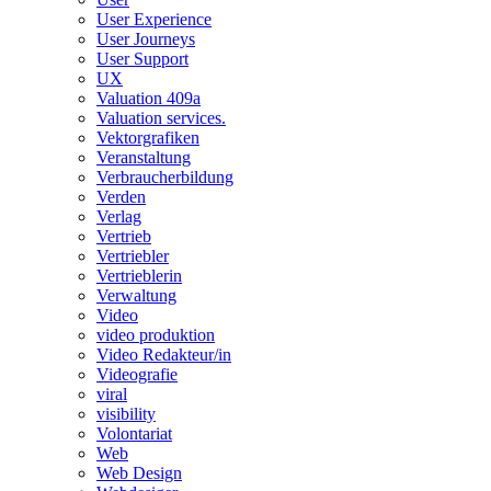
User Experience
User Journeys
User Support
UX
Valuation 409a
Valuation services.
Vektorgrafiken
Veranstaltung
Verbraucherbildung
Verden
Verlag
Vertrieb
Vertriebler
Vertrieblerin
Verwaltung
Video
video produktion
Video Redakteur/in
Videografie
viral
visibility
Volontariat
Web
Web Design