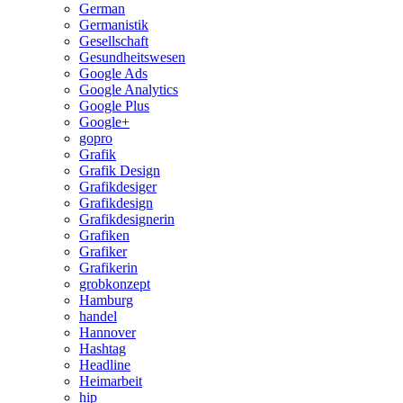
German
Germanistik
Gesellschaft
Gesundheitswesen
Google Ads
Google Analytics
Google Plus
Google+
gopro
Grafik
Grafik Design
Grafikdesiger
Grafikdesign
Grafikdesignerin
Grafiken
Grafiker
Grafikerin
grobkonzept
Hamburg
handel
Hannover
Hashtag
Headline
Heimarbeit
hip