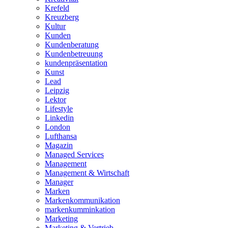
Krefeld
Kreuzberg
Kultur
Kunden
Kundenberatung
Kundenbetreuung
kundenpräsentation
Kunst
Lead
Leipzig
Lektor
Lifestyle
Linkedin
London
Lufthansa
Magazin
Managed Services
Management
Management & Wirtschaft
Manager
Marken
Markenkommunikation
markenkumminkation
Marketing
Marketing & Vertrieb