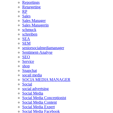
Reportings
Retargeting
RP
Sales
Sales Manager
Sales Managerin
schmuck
schreiben
SEA
SEM
seniorsocialmediamanager
Sentiment-Analyse
SEO
Service
shop
Snapchat
socail media
SOCIA MEDIA MANAGER
Social
social advertsing
Social Media
Social Media Conceptionist
Social Media Content
Social Media Expert
Social Media Facebook