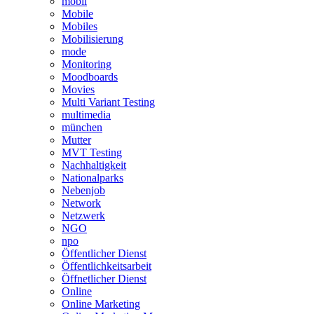
mobil
Mobile
Mobiles
Mobilisierung
mode
Monitoring
Moodboards
Movies
Multi Variant Testing
multimedia
münchen
Mutter
MVT Testing
Nachhaltigkeit
Nationalparks
Nebenjob
Network
Netzwerk
NGO
npo
Öffentlicher Dienst
Öffentlichkeitsarbeit
Öffnetlicher Dienst
Online
Online Marketing