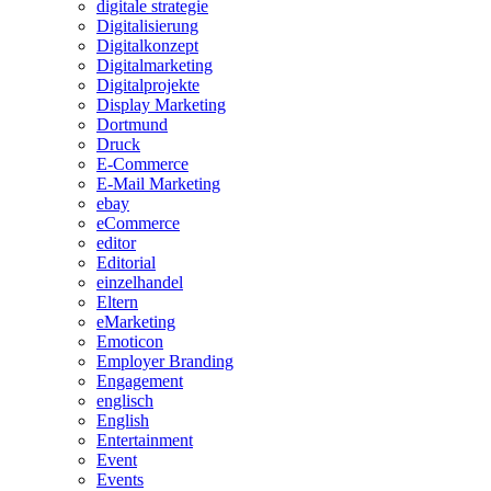
digitale strategie
Digitalisierung
Digitalkonzept
Digitalmarketing
Digitalprojekte
Display Marketing
Dortmund
Druck
E-Commerce
E-Mail Marketing
ebay
eCommerce
editor
Editorial
einzelhandel
Eltern
eMarketing
Emoticon
Employer Branding
Engagement
englisch
English
Entertainment
Event
Events