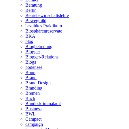
Beratung
Berlin
Betriebswirtschaftslehre
Bewegtbild
bezahltes Praktikum
Biosphärenreservate
BKA
blog
Blogbetreuung
Blogger
Blogger-Relations
Blogs
bodensee
Bonn
Brand
Brand Design
Branding
Bremen
Buch
Bundeskriminalamt
Business
BWL
Campact
campaign