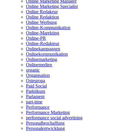
Online Marketing Manager
Online Marketing Specialist
Online Redakeur
Online Redaktion
Online Werbung
Online-Kommunikation
Online-Marekting
Online-PR
Online-Redakteur
Onlinekampagnen
Onlinekommunikation
Onlinemarketing
Onlinemedien
organic
Organisation
Osteuropa
Paid Social
Parktikum
Parlament
part-time
Performance
Performance Marketing
performance social advertising
Personalbeschaffung
Personalentwicklung