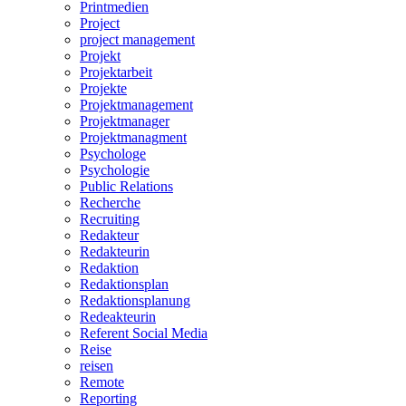
Printmedien
Project
project management
Projekt
Projektarbeit
Projekte
Projektmanagement
Projektmanager
Projektmanagment
Psychologe
Psychologie
Public Relations
Recherche
Recruiting
Redakteur
Redakteurin
Redaktion
Redaktionsplan
Redaktionsplanung
Redeakteurin
Referent Social Media
Reise
reisen
Remote
Reporting