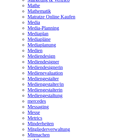
Mathe
Mathematik
Matratze Online Kaufen
Media
Media-Planning
Mediaplan
Mediapläne
Mediaplanung
Medien
Mediendesign
Mediendesigner
Mediendesignerin
Medienevaluation
Mediengestalter
Mediengestalter/in
Mediengestalterin
Mediengestaltung
mercedes
Messaging
Messe
Metrics
Minderheiten
Mitgliederverwaltung
Mitmachen