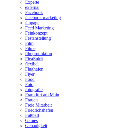
Experte
external
Facebook
facebook marketing
fanpage
Feed Marketing
Feinkonzept
Festanstellung
Film
Filme
filmproduktion
FirstSpirit
flexibel
Flughafen
Flyer
Food
Foto
fotografie
Frankfurt am Main
Frauen
Freie Mitarbeit
Friedrichshafen
Fußball
Games
Genauigkeit