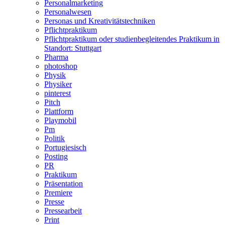
Personalmarketing
Personalwesen
Personas und Kreativitätstechniken
Pflichtpraktikum
Pflichtpraktikum oder studienbegleitendes Praktikum in
Standort: Stuttgart
Pharma
photoshop
Physik
Physiker
pinterest
Pitch
Plattform
Playmobil
Pm
Politik
Portugiesisch
Posting
PR
Praktikum
Präsentation
Premiere
Presse
Pressearbeit
Print