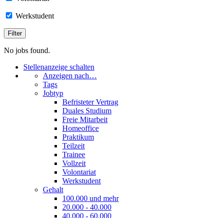
Werkstudent
No jobs found.
Stellenanzeige schalten
Anzeigen nach…
Tags
Jobtyp
Befristeter Vertrag
Duales Studium
Freie Mitarbeit
Homeoffice
Praktikum
Teilzeit
Trainee
Vollzeit
Volontariat
Werkstudent
Gehalt
100.000 und mehr
20.000 - 40.000
40.000 - 60.000