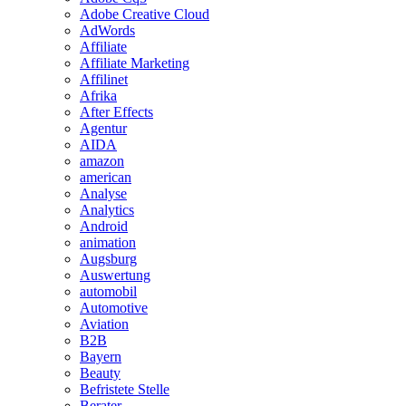
Adobe Creative Cloud
AdWords
Affiliate
Affiliate Marketing
Affilinet
Afrika
After Effects
Agentur
AIDA
amazon
american
Analyse
Analytics
Android
animation
Augsburg
Auswertung
automobil
Automotive
Aviation
B2B
Bayern
Beauty
Befristete Stelle
Berater