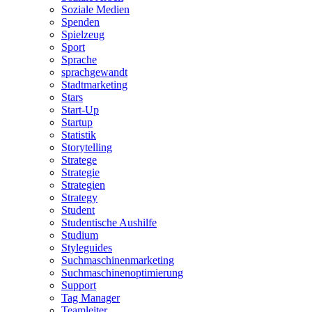
Soziale Medien
Spenden
Spielzeug
Sport
Sprache
sprachgewandt
Stadtmarketing
Stars
Start-Up
Startup
Statistik
Storytelling
Stratege
Strategie
Strategien
Strategy
Student
Studentische Aushilfe
Studium
Styleguides
Suchmaschinenmarketing
Suchmaschinenoptimierung
Support
Tag Manager
Teamleiter