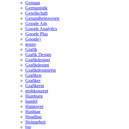
German
Germanistik
Gesellschaft
Gesundheitswesen
Google Ads
Google Analytics
Google Plus
Google+
gopro
Grafik
Grafik Design
Grafikdesiger
Grafikdesign
Grafikdesignerin
Grafiken
Grafiker
Grafikerin
grobkonzept
Hamburg
handel
Hannover
Hashtag
Headline
Heimarbeit
hip