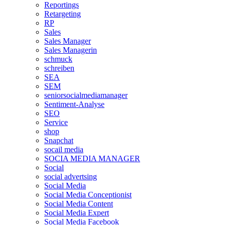
Reportings
Retargeting
RP
Sales
Sales Manager
Sales Managerin
schmuck
schreiben
SEA
SEM
seniorsocialmediamanager
Sentiment-Analyse
SEO
Service
shop
Snapchat
socail media
SOCIA MEDIA MANAGER
Social
social advertsing
Social Media
Social Media Conceptionist
Social Media Content
Social Media Expert
Social Media Facebook