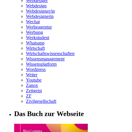
Webdesiger
Webdesign
Webdesigner/in
Webdesignerin
Wechat
Werbeagentur
Werbung
Werkstudent
Whatsapp
Wirtschaft
Wirtschaftswissenschaften
Wissensmanagement
Wissensplatform
Wordpress
Writer
Youtube
Zanox
Zeitgeist
ZF
Zivilgesellschaft
Das Buch zur Webseite