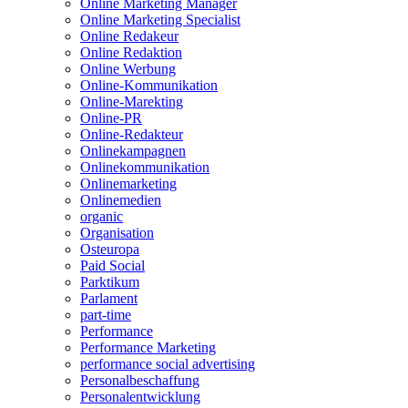
Online Marketing Manager
Online Marketing Specialist
Online Redakeur
Online Redaktion
Online Werbung
Online-Kommunikation
Online-Marekting
Online-PR
Online-Redakteur
Onlinekampagnen
Onlinekommunikation
Onlinemarketing
Onlinemedien
organic
Organisation
Osteuropa
Paid Social
Parktikum
Parlament
part-time
Performance
Performance Marketing
performance social advertising
Personalbeschaffung
Personalentwicklung