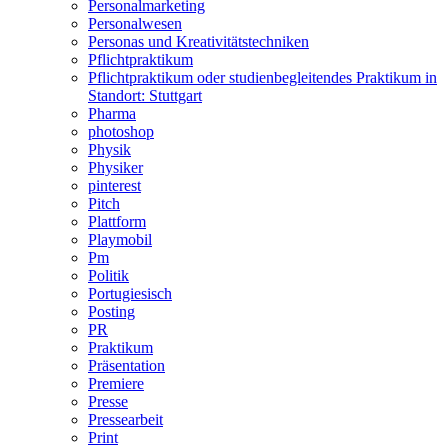
Personalmarketing
Personalwesen
Personas und Kreativitätstechniken
Pflichtpraktikum
Pflichtpraktikum oder studienbegleitendes Praktikum in
Standort: Stuttgart
Pharma
photoshop
Physik
Physiker
pinterest
Pitch
Plattform
Playmobil
Pm
Politik
Portugiesisch
Posting
PR
Praktikum
Präsentation
Premiere
Presse
Pressearbeit
Print