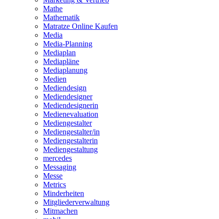
Mathe
Mathematik
Matratze Online Kaufen
Media
Media-Planning
Mediaplan
Mediapläne
Mediaplanung
Medien
Mediendesign
Mediendesigner
Mediendesignerin
Medienevaluation
Mediengestalter
Mediengestalter/in
Mediengestalterin
Mediengestaltung
mercedes
Messaging
Messe
Metrics
Minderheiten
Mitgliederverwaltung
Mitmachen