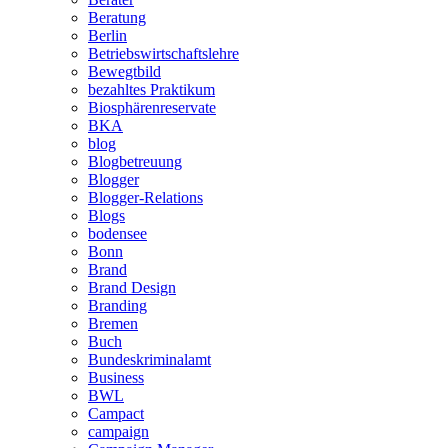
Beratung
Berlin
Betriebswirtschaftslehre
Bewegtbild
bezahltes Praktikum
Biosphärenreservate
BKA
blog
Blogbetreuung
Blogger
Blogger-Relations
Blogs
bodensee
Bonn
Brand
Brand Design
Branding
Bremen
Buch
Bundeskriminalamt
Business
BWL
Campact
campaign