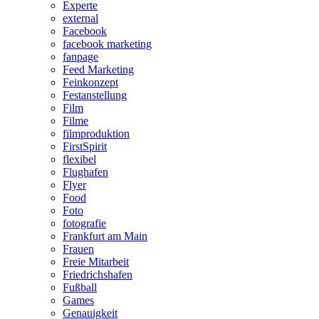
Experte
external
Facebook
facebook marketing
fanpage
Feed Marketing
Feinkonzept
Festanstellung
Film
Filme
filmproduktion
FirstSpirit
flexibel
Flughafen
Flyer
Food
Foto
fotografie
Frankfurt am Main
Frauen
Freie Mitarbeit
Friedrichshafen
Fußball
Games
Genauigkeit