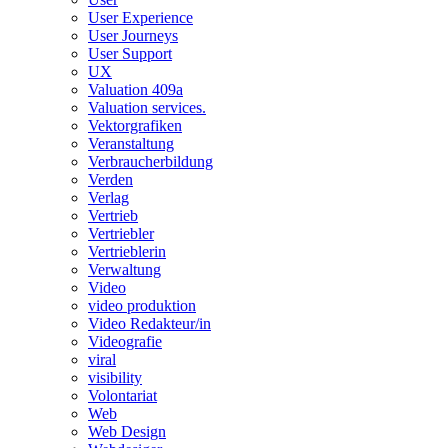
User Experience
User Journeys
User Support
UX
Valuation 409a
Valuation services.
Vektorgrafiken
Veranstaltung
Verbraucherbildung
Verden
Verlag
Vertrieb
Vertriebler
Vertrieblerin
Verwaltung
Video
video produktion
Video Redakteur/in
Videografie
viral
visibility
Volontariat
Web
Web Design