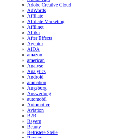
Adobe Creative Cloud
AdWords
Affiliate
Affiliate Marketing
Affilinet
Afrika
After Effects
Agentur
AIDA
amazon
american
Analyse
Analytics
Android
animation
Augsburg
Auswertung
automobil
Automotive
Aviation
B2B
Bayern
Beauty
Befristete Stelle
Berater