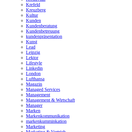
Krefeld
Kreuzberg
Kultur
Kunden
Kundenberatung
Kundenbetreuung
kundenpräsentation
Kunst
Lead
Leipzig
Lektor
Lifestyle
Linkedin
London
Lufthansa
Magazin
Managed Services
Management
Management & Wirtschaft
Manager
Marken
Markenkommunikation
markenkumminkation
Marketing
Marketing & Vertrieb