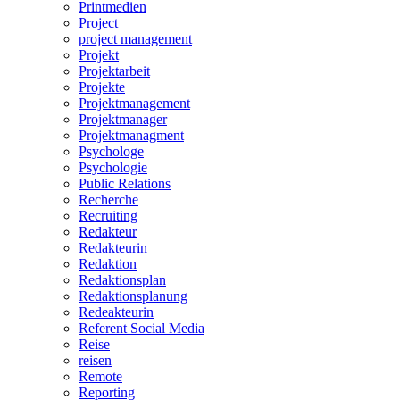
Printmedien
Project
project management
Projekt
Projektarbeit
Projekte
Projektmanagement
Projektmanager
Projektmanagment
Psychologe
Psychologie
Public Relations
Recherche
Recruiting
Redakteur
Redakteurin
Redaktion
Redaktionsplan
Redaktionsplanung
Redeakteurin
Referent Social Media
Reise
reisen
Remote
Reporting