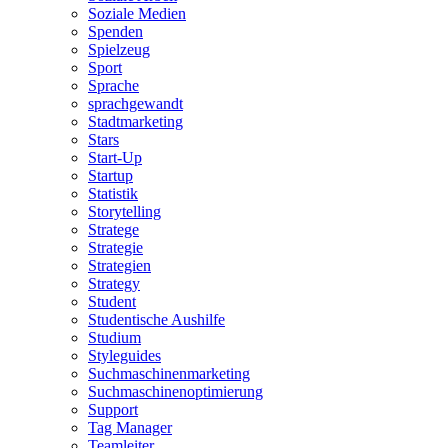
Soziale Medien
Spenden
Spielzeug
Sport
Sprache
sprachgewandt
Stadtmarketing
Stars
Start-Up
Startup
Statistik
Storytelling
Stratege
Strategie
Strategien
Strategy
Student
Studentische Aushilfe
Studium
Styleguides
Suchmaschinenmarketing
Suchmaschinenoptimierung
Support
Tag Manager
Teamleiter