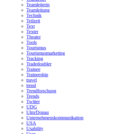
Teamleiterin
Teamleitung
Technik
Teilzeit
Text
Texter
Theater
Tools
Tourismus
Tourismusmarketing
Tracking
Tradedoubler
Trainee
Traineeship
travel
trend
Trendforschung
Trends
Twitter
UDG
Ulm/Donau
Unternehmenskommunikation
USA
Usability
User