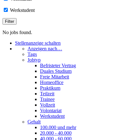
Werkstudent
No jobs found.
Stellenanzeige schalten
Anzeigen nach…
Tags
Jobtyp
Befristeter Vertrag
Duales Studium
Freie Mitarbeit
Homeoffice
Praktikum
Teilzeit
Trainee
Vollzeit
Volontariat
Werkstudent
Gehalt
100.000 und mehr
20.000 - 40.000
40.000 - 60.000