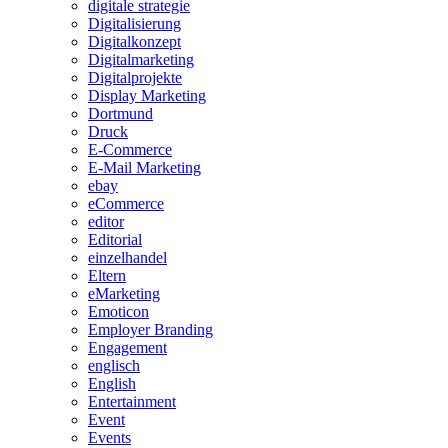
digitale strategie
Digitalisierung
Digitalkonzept
Digitalmarketing
Digitalprojekte
Display Marketing
Dortmund
Druck
E-Commerce
E-Mail Marketing
ebay
eCommerce
editor
Editorial
einzelhandel
Eltern
eMarketing
Emoticon
Employer Branding
Engagement
englisch
English
Entertainment
Event
Events