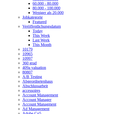
60.000 - 80.000
80.000 - 100.000
Weniger als 20.000
Jobkategorie
Featured
Veröffentlichungsdatum
Today
This Week
Last Week
This Month
10179
10965
10997
360 grad
409a valuation
80807
A/B Testing
Abgeordnetenhaus
Abschlussarbeit
accessoires
Account Management
Account Manager
Account Managment
Ad Management
Adobe Cq5