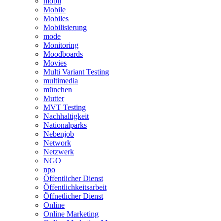
mobil
Mobile
Mobiles
Mobilisierung
mode
Monitoring
Moodboards
Movies
Multi Variant Testing
multimedia
münchen
Mutter
MVT Testing
Nachhaltigkeit
Nationalparks
Nebenjob
Network
Netzwerk
NGO
npo
Öffentlicher Dienst
Öffentlichkeitsarbeit
Öffnetlicher Dienst
Online
Online Marketing