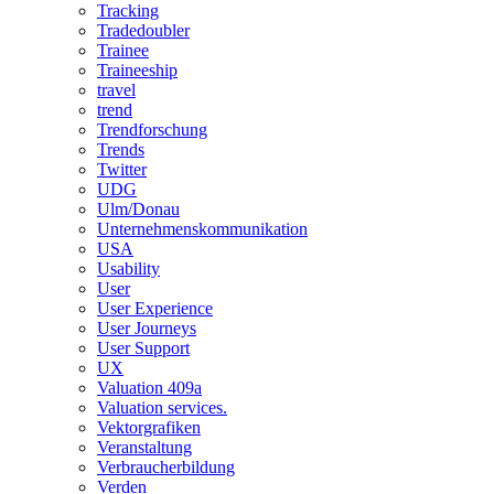
Tracking
Tradedoubler
Trainee
Traineeship
travel
trend
Trendforschung
Trends
Twitter
UDG
Ulm/Donau
Unternehmenskommunikation
USA
Usability
User
User Experience
User Journeys
User Support
UX
Valuation 409a
Valuation services.
Vektorgrafiken
Veranstaltung
Verbraucherbildung
Verden