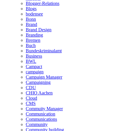
Blogger-Relations
Blogs
bodensee
Bonn
Brand
Brand Design
Branding
Bremen
Buch
Bundeskriminalamt
Business
BWL
Campact
campaign
Campaign Manager
Campaigning
CDU
CHIO Aachen
Cloud
CMS
Commuity Manager
Communication
Communications
Community
Community building