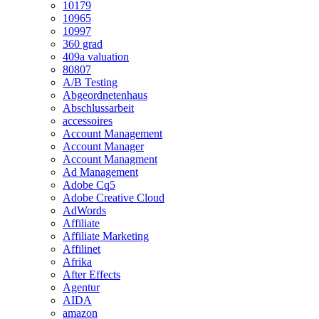
10179
10965
10997
360 grad
409a valuation
80807
A/B Testing
Abgeordnetenhaus
Abschlussarbeit
accessoires
Account Management
Account Manager
Account Managment
Ad Management
Adobe Cq5
Adobe Creative Cloud
AdWords
Affiliate
Affiliate Marketing
Affilinet
Afrika
After Effects
Agentur
AIDA
amazon