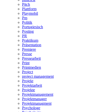
Pitch
Plattform
Playmobil
Pm
Politik
Portugiesisch
Posting
PR
Praktikum
Präsentation
Premiere
Presse
Pressearbeit
Print
Printmedien
Project
project management
Projekt
Projektarbeit
Projekte
Projektmanagement
Projektmanager
Projektmanagment
Psychologe