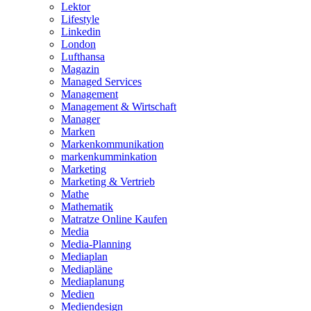
Lektor
Lifestyle
Linkedin
London
Lufthansa
Magazin
Managed Services
Management
Management & Wirtschaft
Manager
Marken
Markenkommunikation
markenkumminkation
Marketing
Marketing & Vertrieb
Mathe
Mathematik
Matratze Online Kaufen
Media
Media-Planning
Mediaplan
Mediapläne
Mediaplanung
Medien
Mediendesign