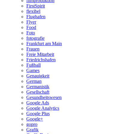
filmproduktion
FirstSpirit
flexibel
Flughafen
Flyer
Food
Foto
fotografie
Frankfurt am Main
Frauen
Freie Mitarbeit
Friedrichshafen
Fußball
Games
Genauigkeit
German
Germanistik
Gesellschaft
Gesundheitswesen
Google Ads
Google Analytics
Google Plus
Google+
gopro
Grafik