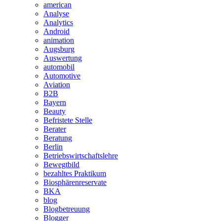
american
Analyse
Analytics
Android
animation
Augsburg
Auswertung
automobil
Automotive
Aviation
B2B
Bayern
Beauty
Befristete Stelle
Berater
Beratung
Berlin
Betriebswirtschaftslehre
Bewegtbild
bezahltes Praktikum
Biosphärenreservate
BKA
blog
Blogbetreuung
Blogger