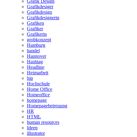
Grafik Design
Grafikdesiger
Grafikdesign
Grafikdesignerin
Grafiken
Grafiker
Grafikerin
grobkonzept
Hamburg
handel
Hannover
Hashtag
Headline
Heimarbeit
hip
Hochschule
Home Office
Homeoffice
homepage
Homepagebetreuung
HR
HTML
human resources
Ideen
illustrator