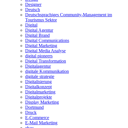
Designer
Deutsch
Deutschsprachiges Community-Management im
Tourismus Sektor
Digital
Digital Agentur
Digital Brand
Digital Communications
Digital Marketing
Digital Media Analyse
digital pioneers
Digital Transformation
Digitalagentur
digitale Kommunikation
digitale strategie
Digitalisierung
Digitalkonzept
Digitalmarketing
Digitalprojekte
Display Marketing
Dortmund
Druck
E-Commerce
E-Mail Marketing
ebay