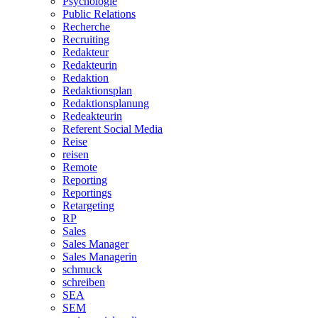
Psychologie
Public Relations
Recherche
Recruiting
Redakteur
Redakteurin
Redaktion
Redaktionsplan
Redaktionsplanung
Redeakteurin
Referent Social Media
Reise
reisen
Remote
Reporting
Reportings
Retargeting
RP
Sales
Sales Manager
Sales Managerin
schmuck
schreiben
SEA
SEM