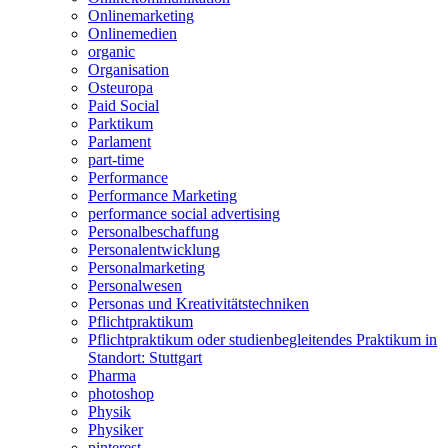
Onlinemarketing
Onlinemedien
organic
Organisation
Osteuropa
Paid Social
Parktikum
Parlament
part-time
Performance
Performance Marketing
performance social advertising
Personalbeschaffung
Personalentwicklung
Personalmarketing
Personalwesen
Personas und Kreativitätstechniken
Pflichtpraktikum
Pflichtpraktikum oder studienbegleitendes Praktikum in
Standort: Stuttgart
Pharma
photoshop
Physik
Physiker
pinterest