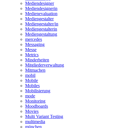
Mediendesigner
Mediendesignerin
Medienevaluation
Mediengestalter
Mediengestalter/in
Mediengestalterin
Mediengestaltung
mercedes
Messaging
Messe
Metrics
Minderheiten
Mitgliederverwaltung
Mitmachen
mobil
Mobile
Mobiles
Mobilisierung
mode
Monitoring
Moodboards
Movies
Multi Variant Testing
multimedia
münchen