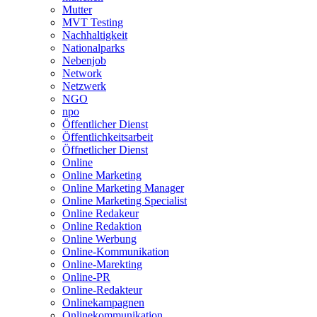
Mutter
MVT Testing
Nachhaltigkeit
Nationalparks
Nebenjob
Network
Netzwerk
NGO
npo
Öffentlicher Dienst
Öffentlichkeitsarbeit
Öffnetlicher Dienst
Online
Online Marketing
Online Marketing Manager
Online Marketing Specialist
Online Redakeur
Online Redaktion
Online Werbung
Online-Kommunikation
Online-Marekting
Online-PR
Online-Redakteur
Onlinekampagnen
Onlinekommunikation