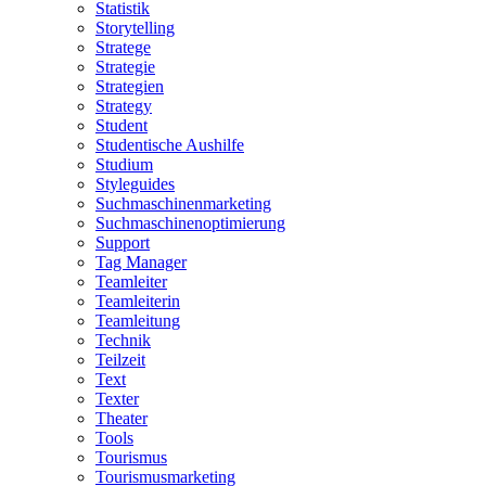
Statistik
Storytelling
Stratege
Strategie
Strategien
Strategy
Student
Studentische Aushilfe
Studium
Styleguides
Suchmaschinenmarketing
Suchmaschinenoptimierung
Support
Tag Manager
Teamleiter
Teamleiterin
Teamleitung
Technik
Teilzeit
Text
Texter
Theater
Tools
Tourismus
Tourismusmarketing