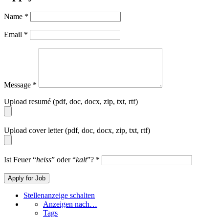
Name
*
Email
*
Message
*
Upload resumé (pdf, doc, docx, zip, txt, rtf)
Upload cover letter (pdf, doc, docx, zip, txt, rtf)
Ist Feuer “
heiss
” oder “
kalt
”?
*
Stellenanzeige schalten
Anzeigen nach…
Tags