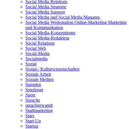
Social Media Relations
Social Media Strategie
Social Media Support
Social Media und Social Media Manager.
Social Media Werkstudent Online-Marketing Marketing
und Kommunikation
Social Media-Konzeptioner
Social Media-Redakteur
Social Relations
Social Web
Social-Media
Socialmedia
Sozial
Sozial-/ Kulturwissenschaften
Soziale Arbeit
Soziale Medien
Spenden
Spielzeug
Sport
Sprache
sprachgewandt
Stadtmarketing
Stars
Start-Up
Startup