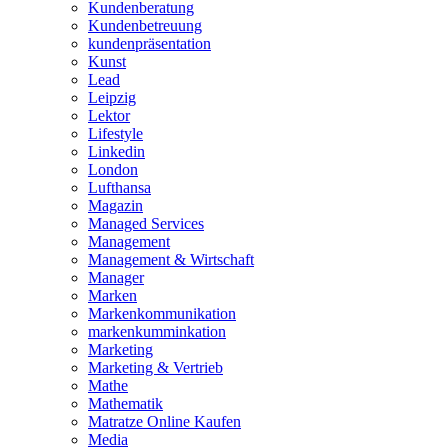
Kundenberatung
Kundenbetreuung
kundenpräsentation
Kunst
Lead
Leipzig
Lektor
Lifestyle
Linkedin
London
Lufthansa
Magazin
Managed Services
Management
Management & Wirtschaft
Manager
Marken
Markenkommunikation
markenkumminkation
Marketing
Marketing & Vertrieb
Mathe
Mathematik
Matratze Online Kaufen
Media