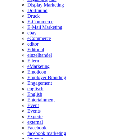
Display Marketing
Dortmund
Druck
E-Commerce
E-Mail Marketing
ebay
eCommerce
editor
Editorial
einzelhandel
Eltern
eMarketing
Emoticon
Employer Branding
Engagement
englisch
English
Entertainment
Event
Events
Experte
external
Facebook
facebook marketing
fanpage