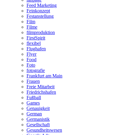
Feed Marketing
Feinkonzept
Festanstellung
Film
Filme
filmproduktion
FirstSpirit
flexibel
Flughafen
Flyer
Food
Foto
fotografie
Frankfurt am Main
Frauen
Freie Mitarbeit
Friedrichshafen
Fußball
Games
Genauigkeit
German
Germanistik
Gesellschaft
Gesundheitswesen