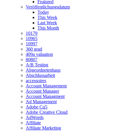
Featured
Veröffentlichungsdatum
Today
This Week
Last Week
This Month
10179
10965
10997
360 grad
409a valuation
80807
A/B Testing
Abgeordnetenhaus
Abschlussarbeit
accessoires
Account Management
Account Manager
Account Managment
Ad Management
Adobe Cq5
Adobe Creative Cloud
AdWords
Affiliate
Affiliate Marketing