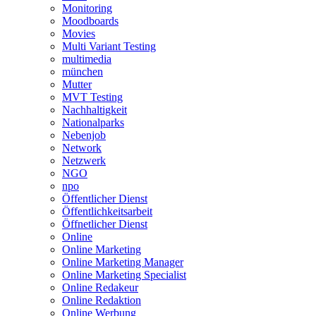
Monitoring
Moodboards
Movies
Multi Variant Testing
multimedia
münchen
Mutter
MVT Testing
Nachhaltigkeit
Nationalparks
Nebenjob
Network
Netzwerk
NGO
npo
Öffentlicher Dienst
Öffentlichkeitsarbeit
Öffnetlicher Dienst
Online
Online Marketing
Online Marketing Manager
Online Marketing Specialist
Online Redakeur
Online Redaktion
Online Werbung