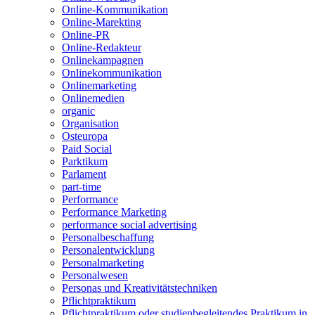
Online-Kommunikation
Online-Marekting
Online-PR
Online-Redakteur
Onlinekampagnen
Onlinekommunikation
Onlinemarketing
Onlinemedien
organic
Organisation
Osteuropa
Paid Social
Parktikum
Parlament
part-time
Performance
Performance Marketing
performance social advertising
Personalbeschaffung
Personalentwicklung
Personalmarketing
Personalwesen
Personas und Kreativitätstechniken
Pflichtpraktikum
Pflichtpraktikum oder studienbegleitendes Praktikum in