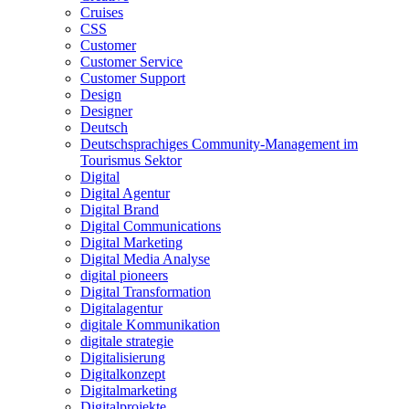
Cruises
CSS
Customer
Customer Service
Customer Support
Design
Designer
Deutsch
Deutschsprachiges Community-Management im
Tourismus Sektor
Digital
Digital Agentur
Digital Brand
Digital Communications
Digital Marketing
Digital Media Analyse
digital pioneers
Digital Transformation
Digitalagentur
digitale Kommunikation
digitale strategie
Digitalisierung
Digitalkonzept
Digitalmarketing
Digitalprojekte