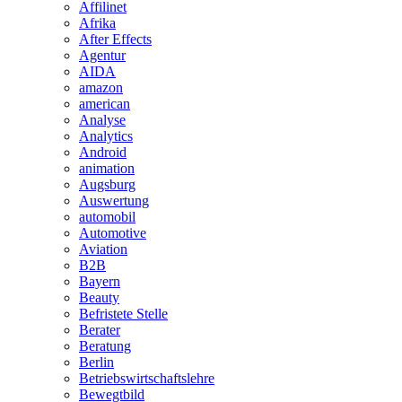
Affilinet
Afrika
After Effects
Agentur
AIDA
amazon
american
Analyse
Analytics
Android
animation
Augsburg
Auswertung
automobil
Automotive
Aviation
B2B
Bayern
Beauty
Befristete Stelle
Berater
Beratung
Berlin
Betriebswirtschaftslehre
Bewegtbild