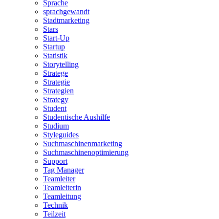
Sprache
sprachgewandt
Stadtmarketing
Stars
Start-Up
Startup
Statistik
Storytelling
Stratege
Strategie
Strategien
Strategy
Student
Studentische Aushilfe
Studium
Styleguides
Suchmaschinenmarketing
Suchmaschinenoptimierung
Support
Tag Manager
Teamleiter
Teamleiterin
Teamleitung
Technik
Teilzeit