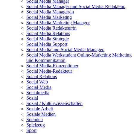
Social Media Manager
Social Media Manager und Social Media-Redakteur.
Social Media Manager/in
Social Media Marketing
Social Media Marketing Manager
Social Media Redakteur/in
Social Media Relations
Social Media Strategie
Social Media Support
Social Media und Social Media Manager.
Social Media Werkstudent Online-Marketing Marketing
und Kommunikation
Social Media-Konzeptioner
Social Media-Redakteur
Social Relations
Social Web
Social-Media
Socialmedia
Sozial
Sozial-/ Kulturwissenschaften
Soziale Arbeit
Soziale Medien
Spenden
Spielzeug
Sport