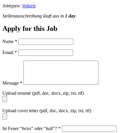
Jobtypen:
Vollzeit
.
Stellenausschreibung läuft aus in
1 day
.
Apply for this Job
Name
*
Email
*
Message
*
Upload resumé (pdf, doc, docx, zip, txt, rtf)
Upload cover letter (pdf, doc, docx, zip, txt, rtf)
Ist Feuer “
heiss
” oder “
kalt
”?
*