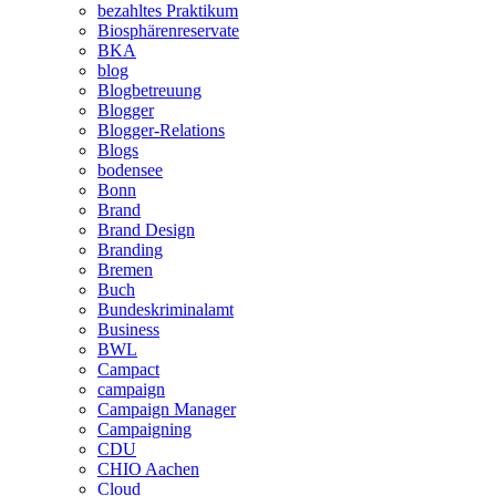
bezahltes Praktikum
Biosphärenreservate
BKA
blog
Blogbetreuung
Blogger
Blogger-Relations
Blogs
bodensee
Bonn
Brand
Brand Design
Branding
Bremen
Buch
Bundeskriminalamt
Business
BWL
Campact
campaign
Campaign Manager
Campaigning
CDU
CHIO Aachen
Cloud