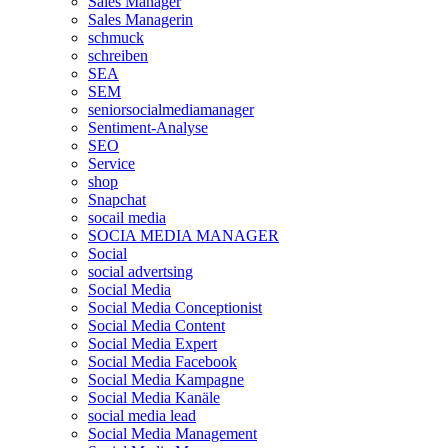
Sales Manager
Sales Managerin
schmuck
schreiben
SEA
SEM
seniorsocialmediamanager
Sentiment-Analyse
SEO
Service
shop
Snapchat
socail media
SOCIA MEDIA MANAGER
Social
social advertsing
Social Media
Social Media Conceptionist
Social Media Content
Social Media Expert
Social Media Facebook
Social Media Kampagne
Social Media Kanäle
social media lead
Social Media Management