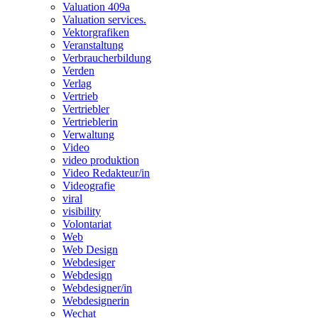
Valuation 409a
Valuation services.
Vektorgrafiken
Veranstaltung
Verbraucherbildung
Verden
Verlag
Vertrieb
Vertriebler
Vertrieblerin
Verwaltung
Video
video produktion
Video Redakteur/in
Videografie
viral
visibility
Volontariat
Web
Web Design
Webdesiger
Webdesign
Webdesigner/in
Webdesignerin
Wechat