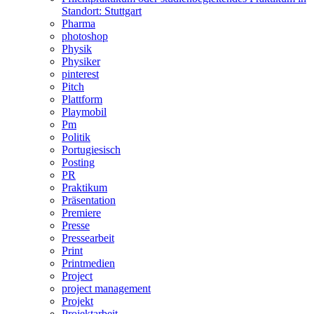
Standort: Stuttgart
Pharma
photoshop
Physik
Physiker
pinterest
Pitch
Plattform
Playmobil
Pm
Politik
Portugiesisch
Posting
PR
Praktikum
Präsentation
Premiere
Presse
Pressearbeit
Print
Printmedien
Project
project management
Projekt
Projektarbeit