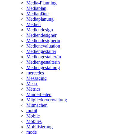
Media-Planning
Mediaplan
Mediapläne
Mediaplanung
Medien
Mediendesign
Mediendesigner
Mediendesignerin
Medienevaluation
Mediengestalter
Mediengestalter/in
Mediengestalterin
Mediengestaltung
mercedes
Messaging
Messe
Metrics
Minderheiten
Mitgliederverwaltung
Mitmachen
mobil
Mobile
Mobiles
Mobilisierung
mode