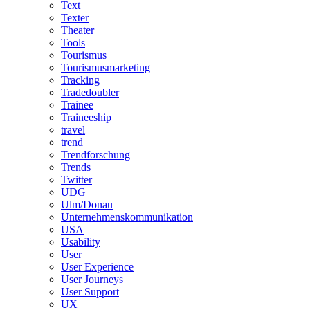
Text
Texter
Theater
Tools
Tourismus
Tourismusmarketing
Tracking
Tradedoubler
Trainee
Traineeship
travel
trend
Trendforschung
Trends
Twitter
UDG
Ulm/Donau
Unternehmenskommunikation
USA
Usability
User
User Experience
User Journeys
User Support
UX