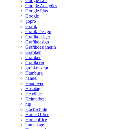
Google Ads
Google Analytics
Google Plus
Google+
gopro
Grafik
Grafik Design
Grafikdesiger
Grafikdesign
Grafikdesignerin
Grafiken
Grafiker
Grafikerin
grobkonzept
Hamburg
handel
Hannover
Hashtag
Headline
Heimarbeit
hip
Hochschule
Home Office
Homeoffice
homepage