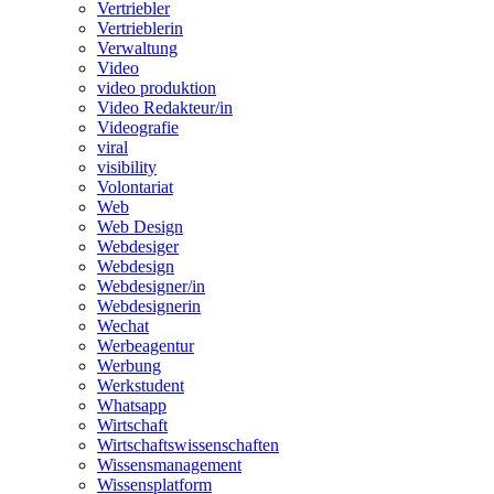
Vertriebler
Vertrieblerin
Verwaltung
Video
video produktion
Video Redakteur/in
Videografie
viral
visibility
Volontariat
Web
Web Design
Webdesiger
Webdesign
Webdesigner/in
Webdesignerin
Wechat
Werbeagentur
Werbung
Werkstudent
Whatsapp
Wirtschaft
Wirtschaftswissenschaften
Wissensmanagement
Wissensplatform