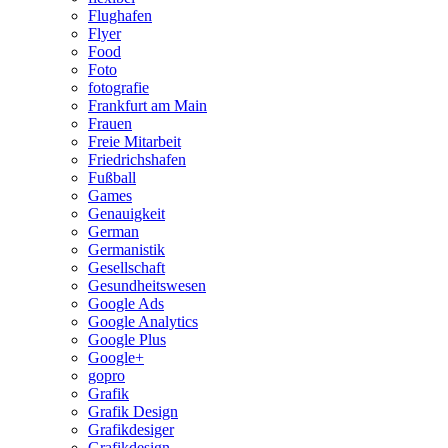
Flughafen
Flyer
Food
Foto
fotografie
Frankfurt am Main
Frauen
Freie Mitarbeit
Friedrichshafen
Fußball
Games
Genauigkeit
German
Germanistik
Gesellschaft
Gesundheitswesen
Google Ads
Google Analytics
Google Plus
Google+
gopro
Grafik
Grafik Design
Grafikdesiger
Grafikdesign