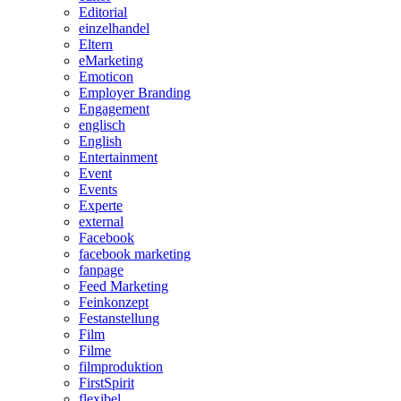
Editorial
einzelhandel
Eltern
eMarketing
Emoticon
Employer Branding
Engagement
englisch
English
Entertainment
Event
Events
Experte
external
Facebook
facebook marketing
fanpage
Feed Marketing
Feinkonzept
Festanstellung
Film
Filme
filmproduktion
FirstSpirit
flexibel