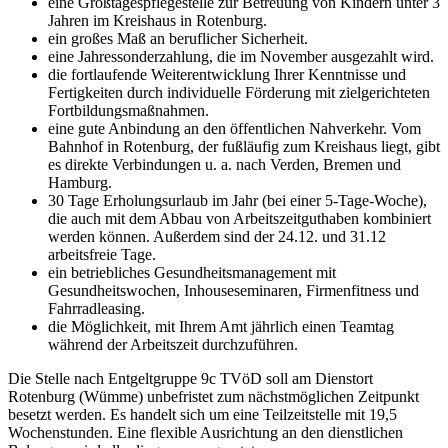
eine Großtagespflegestelle zur Betreuung von Kindern unter 3
Jahren im Kreishaus in Rotenburg.
ein großes Maß an beruflicher Sicherheit.
eine Jahressonderzahlung, die im November ausgezahlt wird.
die fortlaufende Weiterentwicklung Ihrer Kenntnisse und
Fertigkeiten durch individuelle Förderung mit zielgerichteten
Fortbildungsmaßnahmen.
eine gute Anbindung an den öffentlichen Nahverkehr. Vom
Bahnhof in Rotenburg, der fußläufig zum Kreishaus liegt, gibt
es direkte Verbindungen u. a. nach Verden, Bremen und
Hamburg.
30 Tage Erholungsurlaub im Jahr (bei einer 5-Tage-Woche),
die auch mit dem Abbau von Arbeitszeitguthaben kombiniert
werden können. Außerdem sind der 24.12. und 31.12
arbeitsfreie Tage.
ein betriebliches Gesundheitsmanagement mit
Gesundheitswochen, Inhouseseminaren, Firmenfitness und
Fahrradleasing.
die Möglichkeit, mit Ihrem Amt jährlich einen Teamtag
während der Arbeitszeit durchzuführen.
Die Stelle nach Entgeltgruppe 9c TVöD soll am Dienstort
Rotenburg (Wümme) unbefristet zum nächstmöglichen Zeitpunkt
besetzt werden. Es handelt sich um eine Teilzeitstelle mit 19,5
Wochenstunden. Eine flexible Ausrichtung an den dienstlichen