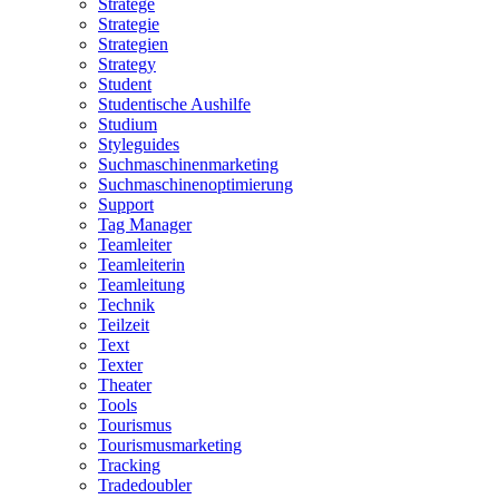
Stratege
Strategie
Strategien
Strategy
Student
Studentische Aushilfe
Studium
Styleguides
Suchmaschinenmarketing
Suchmaschinenoptimierung
Support
Tag Manager
Teamleiter
Teamleiterin
Teamleitung
Technik
Teilzeit
Text
Texter
Theater
Tools
Tourismus
Tourismusmarketing
Tracking
Tradedoubler