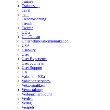
Trainee
Traineeship
travel
trend
Trendforschung
Trends
Twitter
UDG
Ulm/Donau
Unternehmenskommunikation
USA
Usability
User
User Experience
User Journeys
User Support
UX
Valuation 409a
Valuation services.
Vektorgrafiken
Veranstaltung
Verbraucherbildung
Verden
Verlag
Vertrieb