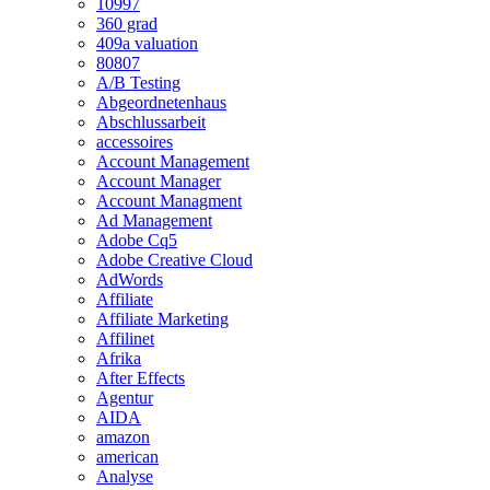
10997
360 grad
409a valuation
80807
A/B Testing
Abgeordnetenhaus
Abschlussarbeit
accessoires
Account Management
Account Manager
Account Managment
Ad Management
Adobe Cq5
Adobe Creative Cloud
AdWords
Affiliate
Affiliate Marketing
Affilinet
Afrika
After Effects
Agentur
AIDA
amazon
american
Analyse