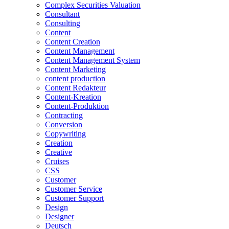
Complex Securities Valuation
Consultant
Consulting
Content
Content Creation
Content Management
Content Management System
Content Marketing
content production
Content Redakteur
Content-Kreation
Content-Produktion
Contracting
Conversion
Copywriting
Creation
Creative
Cruises
CSS
Customer
Customer Service
Customer Support
Design
Designer
Deutsch