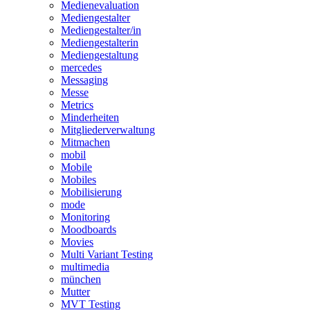
Medienevaluation
Mediengestalter
Mediengestalter/in
Mediengestalterin
Mediengestaltung
mercedes
Messaging
Messe
Metrics
Minderheiten
Mitgliederverwaltung
Mitmachen
mobil
Mobile
Mobiles
Mobilisierung
mode
Monitoring
Moodboards
Movies
Multi Variant Testing
multimedia
münchen
Mutter
MVT Testing