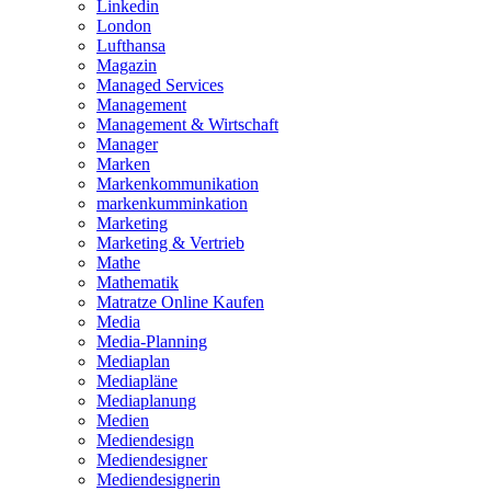
Linkedin
London
Lufthansa
Magazin
Managed Services
Management
Management & Wirtschaft
Manager
Marken
Markenkommunikation
markenkumminkation
Marketing
Marketing & Vertrieb
Mathe
Mathematik
Matratze Online Kaufen
Media
Media-Planning
Mediaplan
Mediapläne
Mediaplanung
Medien
Mediendesign
Mediendesigner
Mediendesignerin