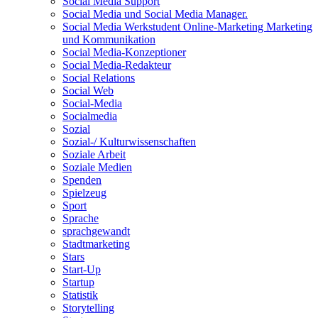
Social Media Support
Social Media und Social Media Manager.
Social Media Werkstudent Online-Marketing Marketing
und Kommunikation
Social Media-Konzeptioner
Social Media-Redakteur
Social Relations
Social Web
Social-Media
Socialmedia
Sozial
Sozial-/ Kulturwissenschaften
Soziale Arbeit
Soziale Medien
Spenden
Spielzeug
Sport
Sprache
sprachgewandt
Stadtmarketing
Stars
Start-Up
Startup
Statistik
Storytelling