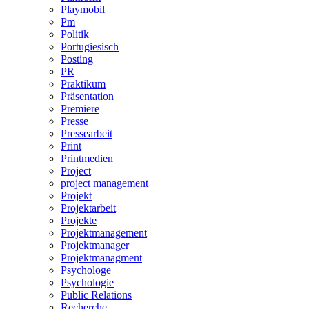
Playmobil
Pm
Politik
Portugiesisch
Posting
PR
Praktikum
Präsentation
Premiere
Presse
Pressearbeit
Print
Printmedien
Project
project management
Projekt
Projektarbeit
Projekte
Projektmanagement
Projektmanager
Projektmanagment
Psychologe
Psychologie
Public Relations
Recherche