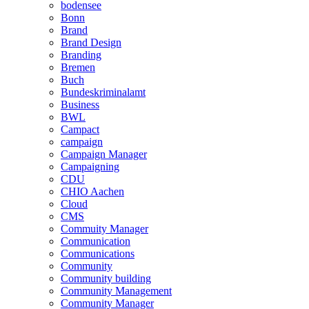
bodensee
Bonn
Brand
Brand Design
Branding
Bremen
Buch
Bundeskriminalamt
Business
BWL
Campact
campaign
Campaign Manager
Campaigning
CDU
CHIO Aachen
Cloud
CMS
Commuity Manager
Communication
Communications
Community
Community building
Community Management
Community Manager