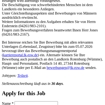
Belangen wird allerdings vorausgesetzt.
Die Beschäftigung von schwerbehinderten Menschen ist dem
Landkreis ein besonderes Anliegen.
Unter Gleichstellungsaspekten sind Bewerbungen von Männern
ausdrücklich erwünscht.
Weitere Informationen zu den Aufgaben erhalten Sie von Herrn
Enderstein (04261/983-2101).
Fragen zum Bewerbungsverfahren beantwortet Ihnen Herr Jones
(04261/983-2167).
Bei Interesse reichen Sie Ihre Bewerbung mit allen relevanten
Unterlagen (Lebenslauf, Zeugnisse) bitte bis zum 05.07.2026
bevorzugt über das Bewerbungsmanagementportal
(
karriereportal.lk-row.de
) ein. Alternativ können Sie Ihre
Bewerbung auch postalisch an den Landkreis Rotenburg (Wümme),
Haupt- und Personalamt, Postfach 14 40, 27344 Rotenburg
(Wümme) oder per E-Mail an
bewerbungen@lk-row.de
senden.
Jobtypen:
Teilzeit
.
Stellenausschreibung läuft aus in
36 days
.
Apply for this Job
Name
*