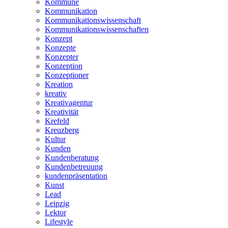
Kommune
Kommunikation
Kommunikationswissenschaft
Kommunikationswissenschaften
Konzept
Konzepte
Konzepter
Konzeption
Konzeptioner
Kreation
kreativ
Kreativagentur
Kreativität
Krefeld
Kreuzberg
Kultur
Kunden
Kundenberatung
Kundenbetreuung
kundenpräsentation
Kunst
Lead
Leipzig
Lektor
Lifestyle