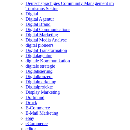
Deutschsprachiges Community-Management im
Tourismus Sektor
Digital
Digital Agentur
Digital Brand
Digital Communications
Digital Marketing
Digital Media Analyse
digital pioneers
Digital Transformation
Digitalagentur
digitale Kommunikation
digitale strategie
Digitalisierung
Digitalkonzept
Digitalmarketing
Digitalprojekte
Display Marketing
Dortmund
Druck
E-Commerce
E-Mail Marketing
ebay
eCommerce
editor