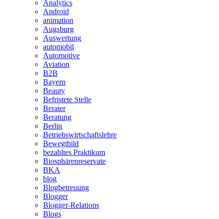
Analytics
Android
animation
Augsburg
Auswertung
automobil
Automotive
Aviation
B2B
Bayern
Beauty
Befristete Stelle
Berater
Beratung
Berlin
Betriebswirtschaftslehre
Bewegtbild
bezahltes Praktikum
Biosphärenreservate
BKA
blog
Blogbetreuung
Blogger
Blogger-Relations
Blogs