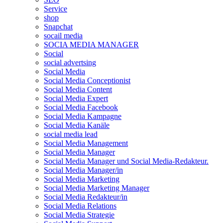
Service
shop
Snapchat
socail media
SOCIA MEDIA MANAGER
Social
social advertsing
Social Media
Social Media Conceptionist
Social Media Content
Social Media Expert
Social Media Facebook
Social Media Kampagne
Social Media Kanäle
social media lead
Social Media Management
Social Media Manager
Social Media Manager und Social Media-Redakteur.
Social Media Manager/in
Social Media Marketing
Social Media Marketing Manager
Social Media Redakteur/in
Social Media Relations
Social Media Strategie