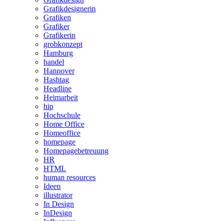
Grafikdesignerin
Grafiken
Grafiker
Grafikerin
grobkonzept
Hamburg
handel
Hannover
Hashtag
Headline
Heimarbeit
hip
Hochschule
Home Office
Homeoffice
homepage
Homepagebetreuung
HR
HTML
human resources
Ideen
illustrator
In Design
InDesign