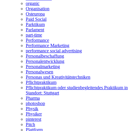
organic
Organisation
Osteuropa
Paid Social
Parktikum
Parlament
part-time
Performance
Performance Marketing
performance social advertising
Personalbeschaffung
Personalentwicklung
Personalmarketing
Personalwesen
Personas und Kreativitätstechniken
Pflichtpraktikum
Pflichtpraktikum oder studienbegleitendes Praktikum in
Standort: Stuttgart
Pharma
photoshop
Physik
Physiker
pinterest
Pitch
Plattform