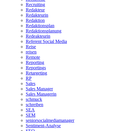
Recruiting
Redakteur
Redakteurin
Redaktion
Redaktionsplan
Redaktionsplanung
Redeakteurin
Referent Social Media
Reise
reisen
Remote
Reporting
Reportings
Retargeting
RP
Sales
Sales Manager
Sales Managerin
schmuck
schreiben
SEA
SEM
seniorsocialmediamanager
Sentiment-Analyse
SEO