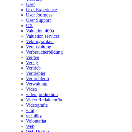
User
User Experience
User Journeys
User Support
UX
Valuation 409a
Valuation services.
Vektorgrafiken
Veranstaltung
Verbraucherbildung
Verden
Verlag
Vertrieb
Vertriebler
Vertrieblerin
Verwaltung
Video
video produktion
Video Redakteur/in
Videografie
viral
visibility
Volontariat
Web
Web Design