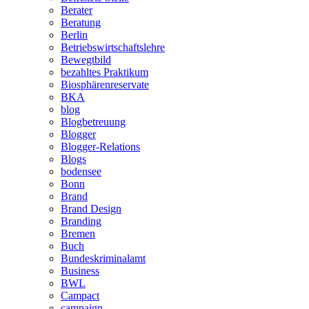
Berater
Beratung
Berlin
Betriebswirtschaftslehre
Bewegtbild
bezahltes Praktikum
Biosphärenreservate
BKA
blog
Blogbetreuung
Blogger
Blogger-Relations
Blogs
bodensee
Bonn
Brand
Brand Design
Branding
Bremen
Buch
Bundeskriminalamt
Business
BWL
Campact
campaign