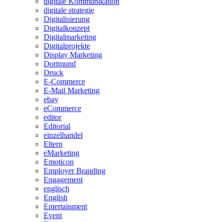
digitale Kommunikation
digitale strategie
Digitalisierung
Digitalkonzept
Digitalmarketing
Digitalprojekte
Display Marketing
Dortmund
Druck
E-Commerce
E-Mail Marketing
ebay
eCommerce
editor
Editorial
einzelhandel
Eltern
eMarketing
Emoticon
Employer Branding
Engagement
englisch
English
Entertainment
Event