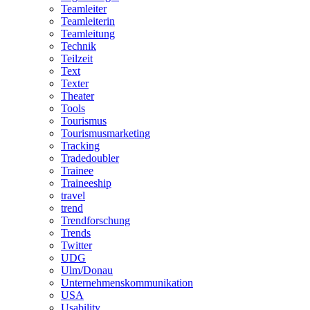
Teamleiter
Teamleiterin
Teamleitung
Technik
Teilzeit
Text
Texter
Theater
Tools
Tourismus
Tourismusmarketing
Tracking
Tradedoubler
Trainee
Traineeship
travel
trend
Trendforschung
Trends
Twitter
UDG
Ulm/Donau
Unternehmenskommunikation
USA
Usability