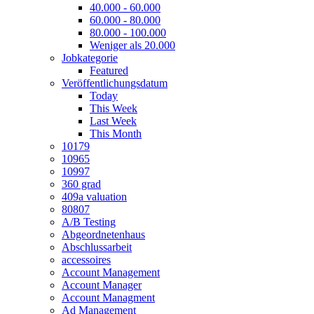
40.000 - 60.000
60.000 - 80.000
80.000 - 100.000
Weniger als 20.000
Jobkategorie
Featured
Veröffentlichungsdatum
Today
This Week
Last Week
This Month
10179
10965
10997
360 grad
409a valuation
80807
A/B Testing
Abgeordnetenhaus
Abschlussarbeit
accessoires
Account Management
Account Manager
Account Managment
Ad Management