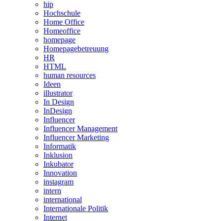
hip
Hochschule
Home Office
Homeoffice
homepage
Homepagebetreuung
HR
HTML
human resources
Ideen
illustrator
In Design
InDesign
Influencer
Influencer Management
Influencer Marketing
Informatik
Inklusion
Inkubator
Innovation
instagram
intern
international
Internationale Politik
Internet