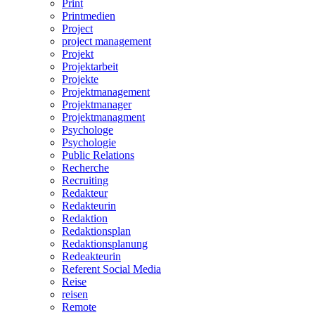
Print
Printmedien
Project
project management
Projekt
Projektarbeit
Projekte
Projektmanagement
Projektmanager
Projektmanagment
Psychologe
Psychologie
Public Relations
Recherche
Recruiting
Redakteur
Redakteurin
Redaktion
Redaktionsplan
Redaktionsplanung
Redeakteurin
Referent Social Media
Reise
reisen
Remote