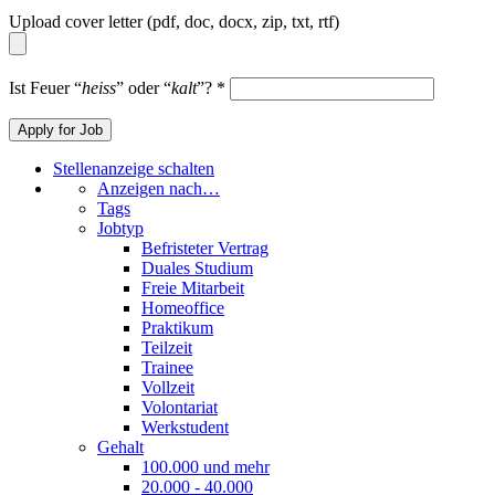
Upload cover letter (pdf, doc, docx, zip, txt, rtf)
Ist Feuer “
heiss
” oder “
kalt
”?
*
Stellenanzeige schalten
Anzeigen nach…
Tags
Jobtyp
Befristeter Vertrag
Duales Studium
Freie Mitarbeit
Homeoffice
Praktikum
Teilzeit
Trainee
Vollzeit
Volontariat
Werkstudent
Gehalt
100.000 und mehr
20.000 - 40.000