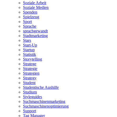
Soziale Arbeit
Soziale Medien
Spenden
Spielzeug
Sport
Sprache
sprachgewandt
Stadtmarketing
Stars
Start-Up
Startup
Statistik
Storytelling
Stratege
Strategie
Strategien
Strategy
Student
Studentische Aushilfe
Studium
Styleguides
Suchmaschinenmarketing
Suchmaschinenoptimierung
Support
Tag Manager