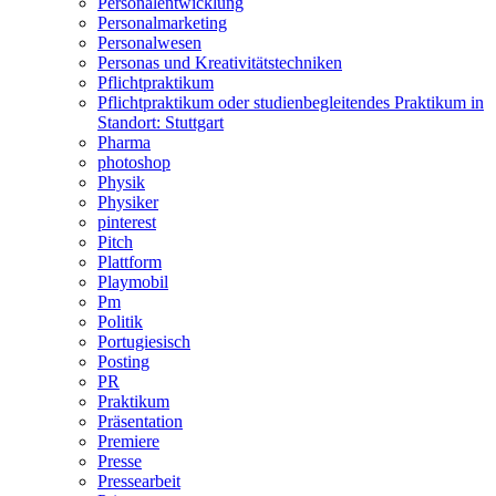
Personalentwicklung
Personalmarketing
Personalwesen
Personas und Kreativitätstechniken
Pflichtpraktikum
Pflichtpraktikum oder studienbegleitendes Praktikum in
Standort: Stuttgart
Pharma
photoshop
Physik
Physiker
pinterest
Pitch
Plattform
Playmobil
Pm
Politik
Portugiesisch
Posting
PR
Praktikum
Präsentation
Premiere
Presse
Pressearbeit