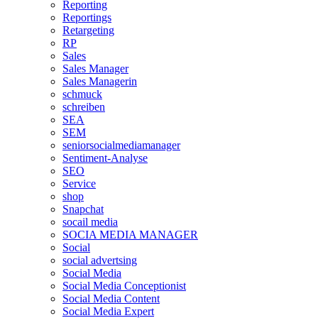
Reporting
Reportings
Retargeting
RP
Sales
Sales Manager
Sales Managerin
schmuck
schreiben
SEA
SEM
seniorsocialmediamanager
Sentiment-Analyse
SEO
Service
shop
Snapchat
socail media
SOCIA MEDIA MANAGER
Social
social advertsing
Social Media
Social Media Conceptionist
Social Media Content
Social Media Expert