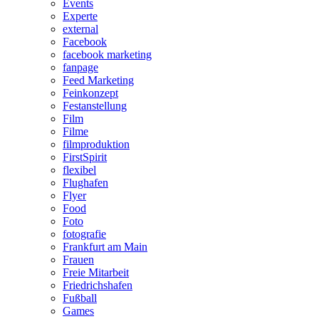
Events
Experte
external
Facebook
facebook marketing
fanpage
Feed Marketing
Feinkonzept
Festanstellung
Film
Filme
filmproduktion
FirstSpirit
flexibel
Flughafen
Flyer
Food
Foto
fotografie
Frankfurt am Main
Frauen
Freie Mitarbeit
Friedrichshafen
Fußball
Games