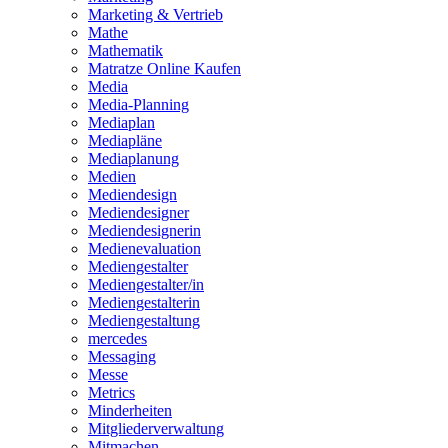
Marketing & Vertrieb
Mathe
Mathematik
Matratze Online Kaufen
Media
Media-Planning
Mediaplan
Mediapläne
Mediaplanung
Medien
Mediendesign
Mediendesigner
Mediendesignerin
Medienevaluation
Mediengestalter
Mediengestalter/in
Mediengestalterin
Mediengestaltung
mercedes
Messaging
Messe
Metrics
Minderheiten
Mitgliederverwaltung
Mitmachen