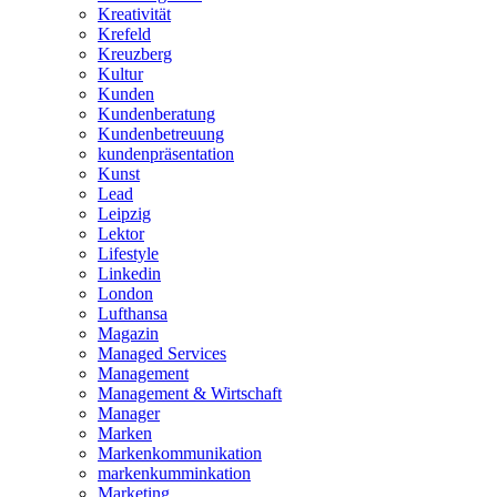
Kreativität
Krefeld
Kreuzberg
Kultur
Kunden
Kundenberatung
Kundenbetreuung
kundenpräsentation
Kunst
Lead
Leipzig
Lektor
Lifestyle
Linkedin
London
Lufthansa
Magazin
Managed Services
Management
Management & Wirtschaft
Manager
Marken
Markenkommunikation
markenkumminkation
Marketing