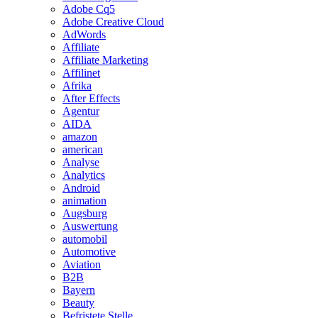
Adobe Cq5
Adobe Creative Cloud
AdWords
Affiliate
Affiliate Marketing
Affilinet
Afrika
After Effects
Agentur
AIDA
amazon
american
Analyse
Analytics
Android
animation
Augsburg
Auswertung
automobil
Automotive
Aviation
B2B
Bayern
Beauty
Befristete Stelle