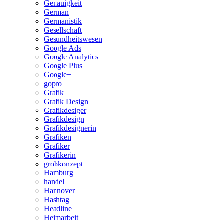
Genauigkeit
German
Germanistik
Gesellschaft
Gesundheitswesen
Google Ads
Google Analytics
Google Plus
Google+
gopro
Grafik
Grafik Design
Grafikdesiger
Grafikdesign
Grafikdesignerin
Grafiken
Grafiker
Grafikerin
grobkonzept
Hamburg
handel
Hannover
Hashtag
Headline
Heimarbeit