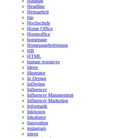
Hashtag
Headline
Heimarbeit
hip
Hochschule
Home Office
Homeoffice
homepage
Homepagebetreuung
HR
HTML
human resources
Ideen
illustrator
In Design
InDesign
Influencer
Influencer Management
Influencer Marketing
Informatik
Inklusion
Inkubator
Innovation
instagram
intern