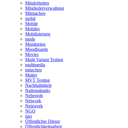
Minderheiten
Mitgliederverwaltung
Mitmachen
mobil
Mobile
Mobiles
Mobilisierung
mode
Monitoring
Moodboards
Movies
Multi Variant Testing
multimedia
münchen
Mutter
MVT Testing
Nachhaltigkeit
Nationalparks
Nebenjob
Network
Netzwerk
NGO
npo
Öffentlicher Dienst
Öffentlichkeitsarbeit