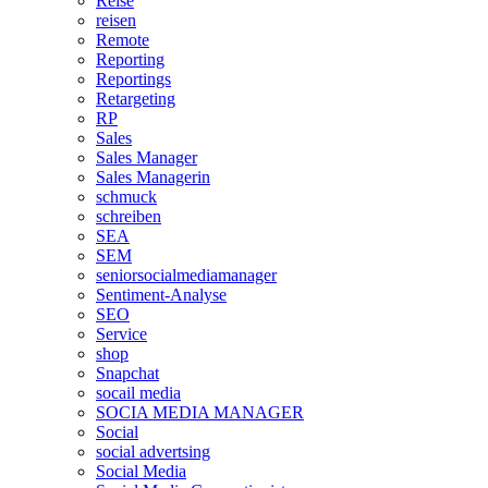
Reise
reisen
Remote
Reporting
Reportings
Retargeting
RP
Sales
Sales Manager
Sales Managerin
schmuck
schreiben
SEA
SEM
seniorsocialmediamanager
Sentiment-Analyse
SEO
Service
shop
Snapchat
socail media
SOCIA MEDIA MANAGER
Social
social advertsing
Social Media