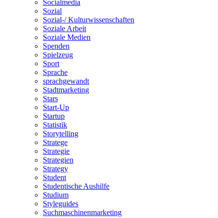
Socialmedia
Sozial
Sozial-/ Kulturwissenschaften
Soziale Arbeit
Soziale Medien
Spenden
Spielzeug
Sport
Sprache
sprachgewandt
Stadtmarketing
Stars
Start-Up
Startup
Statistik
Storytelling
Stratege
Strategie
Strategien
Strategy
Student
Studentische Aushilfe
Studium
Styleguides
Suchmaschinenmarketing