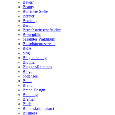
Bayern
Beauty
Befristete Stelle
Berater
Beratung
Berlin
Betriebswirtschaftslehre
Bewegtbild
bezahltes Praktikum
Biosphärenreservate
BKA
blog
Blogbetreuung
Blogger
Blogger-Relations
Blogs
bodensee
Bonn
Brand
Brand Design
Branding
Bremen
Buch
Bundeskriminalamt
Business