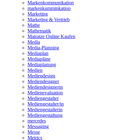
Markenkommunikation
markenkumminkation
Marketing
Marketing & Vertrieb
Mathe
Mathematik
Matratze Online Kaufen
Media
Media-Planning
Mediaplan
Mediapläne
Mediaplanung
Medien
Mediendesign
Mediendesigner
Mediendesignerin
Medienevaluation
Mediengestalter
Mediengestalter/in
Mediengestalterin
Mediengestaltung
mercedes
Messaging
Messe
Metrics