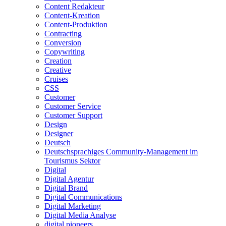
Content Redakteur
Content-Kreation
Content-Produktion
Contracting
Conversion
Copywriting
Creation
Creative
Cruises
CSS
Customer
Customer Service
Customer Support
Design
Designer
Deutsch
Deutschsprachiges Community-Management im
Tourismus Sektor
Digital
Digital Agentur
Digital Brand
Digital Communications
Digital Marketing
Digital Media Analyse
digital pioneers