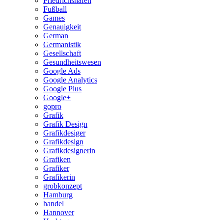
Friedrichshafen
Fußball
Games
Genauigkeit
German
Germanistik
Gesellschaft
Gesundheitswesen
Google Ads
Google Analytics
Google Plus
Google+
gopro
Grafik
Grafik Design
Grafikdesiger
Grafikdesign
Grafikdesignerin
Grafiken
Grafiker
Grafikerin
grobkonzept
Hamburg
handel
Hannover