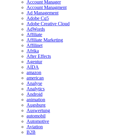
Account Manager
Account Managment
Ad Management
Adobe Cq5
Adobe Creative Cloud
AdWords
Affiliate
Affiliate Marketing
Affilinet
Afrika
After Effects
Agentur
AIDA
amazon
american
Analyse
Analytics
Android
animation
Augsburg
Auswertung
automobil
Automotive
Aviation
B2B