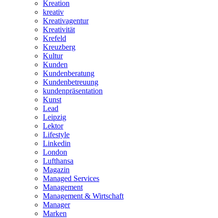
Kreation
kreativ
Kreativagentur
Kreativität
Krefeld
Kreuzberg
Kultur
Kunden
Kundenberatung
Kundenbetreuung
kundenpräsentation
Kunst
Lead
Leipzig
Lektor
Lifestyle
Linkedin
London
Lufthansa
Magazin
Managed Services
Management
Management & Wirtschaft
Manager
Marken