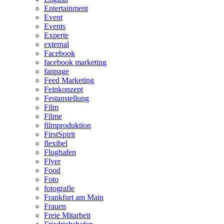
Entertainment
Event
Events
Experte
external
Facebook
facebook marketing
fanpage
Feed Marketing
Feinkonzept
Festanstellung
Film
Filme
filmproduktion
FirstSpirit
flexibel
Flughafen
Flyer
Food
Foto
fotografie
Frankfurt am Main
Frauen
Freie Mitarbeit