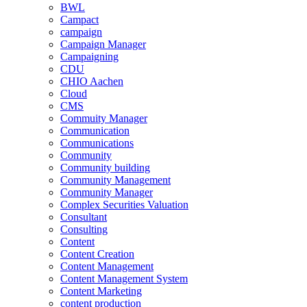
BWL
Campact
campaign
Campaign Manager
Campaigning
CDU
CHIO Aachen
Cloud
CMS
Commuity Manager
Communication
Communications
Community
Community building
Community Management
Community Manager
Complex Securities Valuation
Consultant
Consulting
Content
Content Creation
Content Management
Content Management System
Content Marketing
content production