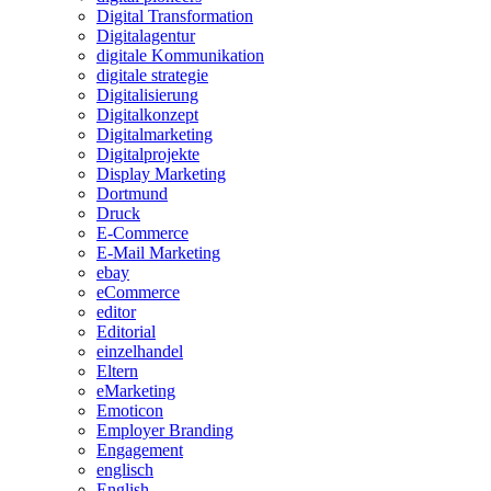
Digital Transformation
Digitalagentur
digitale Kommunikation
digitale strategie
Digitalisierung
Digitalkonzept
Digitalmarketing
Digitalprojekte
Display Marketing
Dortmund
Druck
E-Commerce
E-Mail Marketing
ebay
eCommerce
editor
Editorial
einzelhandel
Eltern
eMarketing
Emoticon
Employer Branding
Engagement
englisch
English