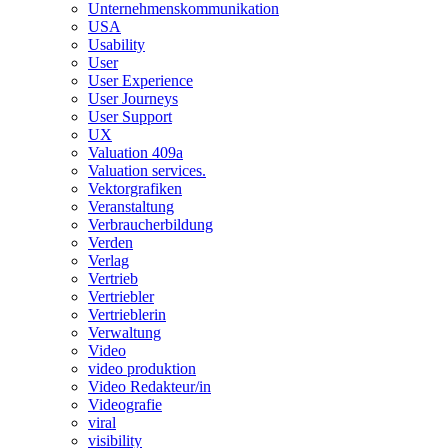
Unternehmenskommunikation
USA
Usability
User
User Experience
User Journeys
User Support
UX
Valuation 409a
Valuation services.
Vektorgrafiken
Veranstaltung
Verbraucherbildung
Verden
Verlag
Vertrieb
Vertriebler
Vertrieblerin
Verwaltung
Video
video produktion
Video Redakteur/in
Videografie
viral
visibility