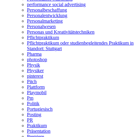
performance social advertising
Personalbeschaffung
Personalentwicklung
Personalmarketing
Personalwesen
Personas und Kreativitätstechniken
Pflichtpraktikum
Pflichtpraktikum oder studienbegleitendes Praktikum in
Standort: Stuttgart
Pharma
photoshop
Physik
Physiker
pinterest
Pitch
Plattform
Playmobil
Pm
Politik
Portugiesisch
Posting
PR
Praktikum
Präsentation
Premiere