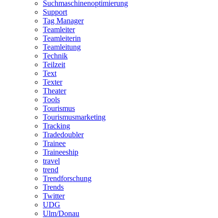
Suchmaschinenoptimierung
Support
Tag Manager
Teamleiter
Teamleiterin
Teamleitung
Technik
Teilzeit
Text
Texter
Theater
Tools
Tourismus
Tourismusmarketing
Tracking
Tradedoubler
Trainee
Traineeship
travel
trend
Trendforschung
Trends
Twitter
UDG
Ulm/Donau