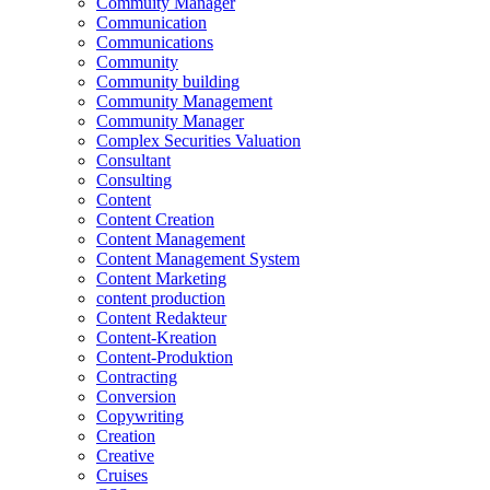
Commuity Manager
Communication
Communications
Community
Community building
Community Management
Community Manager
Complex Securities Valuation
Consultant
Consulting
Content
Content Creation
Content Management
Content Management System
Content Marketing
content production
Content Redakteur
Content-Kreation
Content-Produktion
Contracting
Conversion
Copywriting
Creation
Creative
Cruises