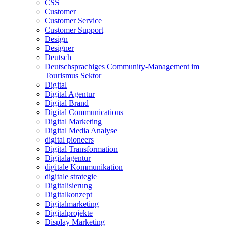
CSS
Customer
Customer Service
Customer Support
Design
Designer
Deutsch
Deutschsprachiges Community-Management im
Tourismus Sektor
Digital
Digital Agentur
Digital Brand
Digital Communications
Digital Marketing
Digital Media Analyse
digital pioneers
Digital Transformation
Digitalagentur
digitale Kommunikation
digitale strategie
Digitalisierung
Digitalkonzept
Digitalmarketing
Digitalprojekte
Display Marketing