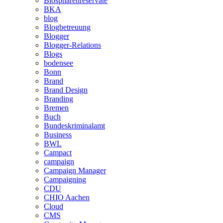
Biosphärenreservate
BKA
blog
Blogbetreuung
Blogger
Blogger-Relations
Blogs
bodensee
Bonn
Brand
Brand Design
Branding
Bremen
Buch
Bundeskriminalamt
Business
BWL
Campact
campaign
Campaign Manager
Campaigning
CDU
CHIO Aachen
Cloud
CMS