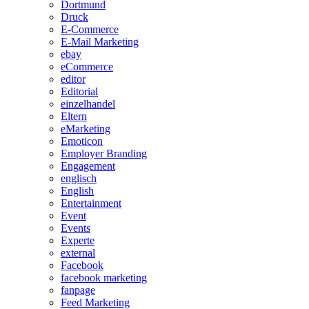
Dortmund
Druck
E-Commerce
E-Mail Marketing
ebay
eCommerce
editor
Editorial
einzelhandel
Eltern
eMarketing
Emoticon
Employer Branding
Engagement
englisch
English
Entertainment
Event
Events
Experte
external
Facebook
facebook marketing
fanpage
Feed Marketing