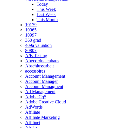
Today
This Week
Last Week
This Month
10179
10965
10997
360 grad
409a valuation
80807
A/B Testing
Abgeordnetenhaus
Abschlussarbeit
accessoires
Account Management
Account Manager
Account Managment
Ad Management
Adobe Cq5
Adobe Creative Cloud
AdWords
Affiliate
Affiliate Marketing
Affilinet
Afrika