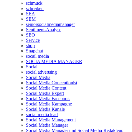
schmuck
schreiben
SEA
SEM
seniorsocialmediamanager
Sentiment-Analyse
SEO
Service
shop
Snapchat
socail media
SOCIA MEDIA MANAGER
Social
social advertsing
Social Media
Social Media Conceptionist
Social Media Content
Social Media Expert
Social Media Facebook
Social Media Kampagne
Social Media Kanäle
social media lead
Social Media Management
Social Media Manager
Social Media Manager und Social Media-Redakteur.