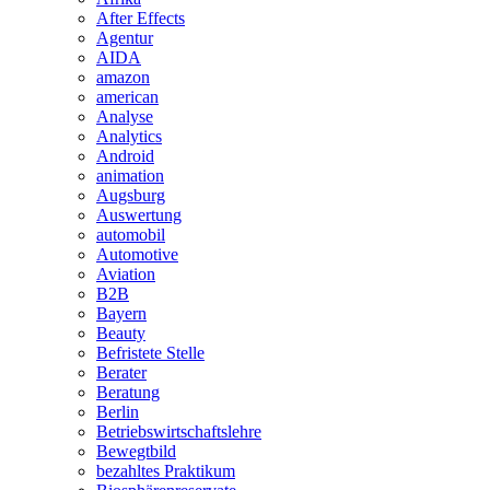
After Effects
Agentur
AIDA
amazon
american
Analyse
Analytics
Android
animation
Augsburg
Auswertung
automobil
Automotive
Aviation
B2B
Bayern
Beauty
Befristete Stelle
Berater
Beratung
Berlin
Betriebswirtschaftslehre
Bewegtbild
bezahltes Praktikum