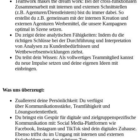
Teamwork makes the dream work: Bei der cross-funktionalen
Zusammenarbeit mit internen und externen Schnittstellen
(z.B. Agenturen/Dienstleistern) bist du immer dabei. So
erstellst du z.B. gemeinsam mit der internen Kreation und
externen Agenturen Werbemittel, die unsere Kampagnen
optimal in Szene setzen.
Du zeigst deine analytischen Fähigkeiten: Indem du die
richtigen Schlüsse bei der Durchführung und Interpretation
von Analysen zu Kundenbedürfnissen und
Wettbewerbsentwicklungen ziehst.
Du teilst dein Wissen: Als vollwertiges Teammitglied kannst
du neue Impulse setzen und deine eigenen Ideen mit
einbringen.
Was uns überzeugt:
Zuallererst deine Persönlichkeit: Du verfügst
über Kommunikationsstärke, Teamfähigkeit und
Lösungsorientiertheit.
Du bringst ein Gespür für digitale und zielgruppenspezifische
Kommunikation mit: Social Media-Plattformen wie
Facebook, Instagram und TikTok sind dein digitales Zuhause.
Ebenso triffst du im Umgang mit internen und externen
Stakeholdern stets den richtigen Ton.