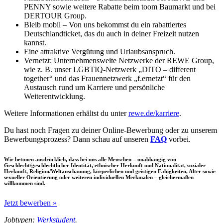
PENNY sowie weitere Rabatte beim toom Baumarkt und bei
DERTOUR Group.
Bleib mobil – Von uns bekommst du ein rabattiertes
Deutschlandticket, das du auch in deiner Freizeit nutzen
kannst.
Eine attraktive Vergütung und Urlaubsanspruch.
Vernetzt: Unternehmensweite Netzwerke der REWE Group,
wie z. B. unser LGBTIQ-Netzwerk „DITO – different
together“ und das Frauennetzwerk „f.ernetzt“ für den
Austausch rund um Karriere und persönliche
Weiterentwicklung.
Weitere Informationen erhältst du unter
rewe.de/karriere
.
Du hast noch Fragen zu deiner Online-Bewerbung oder zu unserem
Bewerbungsprozess? Dann schau auf unseren
FAQ
vorbei.
Wir betonen ausdrücklich, dass bei uns alle Menschen – unabhängig von
Geschlecht/geschlechtlicher Identität, ethnischer Herkunft und Nationalität, sozialer
Herkunft, Religion/Weltanschauung, körperlichen und geistigen Fähigkeiten, Alter sowie
sexueller Orientierung oder weiteren individuellen Merkmalen – gleichermaßen
willkommen sind.
Jetzt bewerben »
Jobtypen:
Werkstudent
.