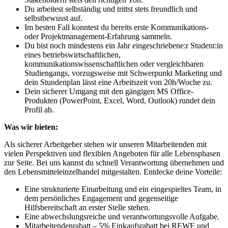
Du arbeitest selbständig und trittst stets freundlich und
selbstbewusst auf.
Im besten Fall konntest du bereits erste Kommunikations-
oder Projektmanagement-Erfahrung sammeln.
Du bist noch mindestens ein Jahr eingeschriebene:r Student:in
eines betriebswirtschaftlichen,
kommunikationswissenschaftlichen oder vergleichbaren
Studiengangs, vorzugsweise mit Schwerpunkt Marketing und
dein Stundenplan lässt eine Arbeitszeit von 20h/Woche zu.
Dein sicherer Umgang mit den gängigen MS Office-
Produkten (PowerPoint, Excel, Word, Outlook) rundet dein
Profil ab.
Was wir bieten:
Als sicherer Arbeitgeber stehen wir unseren Mitarbeitenden mit
vielen Perspektiven und flexiblen Angeboten für alle Lebensphasen
zur Seite. Bei uns kannst du schnell Verantwortung übernehmen und
den Lebensmitteleinzelhandel mitgestalten. Entdecke deine Vorteile:
Eine strukturierte Einarbeitung und ein eingespieltes Team, in
dem persönliches Engagement und gegenseitige
Hilfsbereitschaft an erster Stelle stehen.
Eine abwechslungsreiche und verantwortungsvolle Aufgabe.
Mitarbeitendenrabatt – 5% Einkaufsrabatt bei REWE und