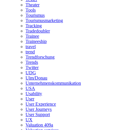
Theater
Tools
Tourismus
Tourismusmarketing
Tracking
Tradedoubler
Trainee
Traineeship
travel
trend
Trendforschung
Trends
Twitter
UDG
Ulm/Donau
Unternehmenskommunikation
USA
Usability
User
User Experience
User Journeys
User Support
UX
Valuation 409a