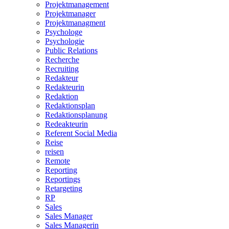
Projektmanagement
Projektmanager
Projektmanagment
Psychologe
Psychologie
Public Relations
Recherche
Recruiting
Redakteur
Redakteurin
Redaktion
Redaktionsplan
Redaktionsplanung
Redeakteurin
Referent Social Media
Reise
reisen
Remote
Reporting
Reportings
Retargeting
RP
Sales
Sales Manager
Sales Managerin