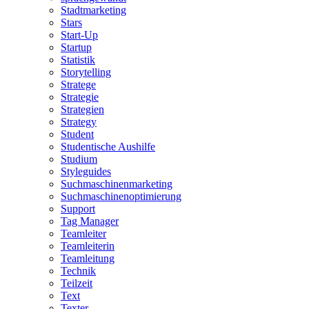
Stadtmarketing
Stars
Start-Up
Startup
Statistik
Storytelling
Stratege
Strategie
Strategien
Strategy
Student
Studentische Aushilfe
Studium
Styleguides
Suchmaschinenmarketing
Suchmaschinenoptimierung
Support
Tag Manager
Teamleiter
Teamleiterin
Teamleitung
Technik
Teilzeit
Text
Texter