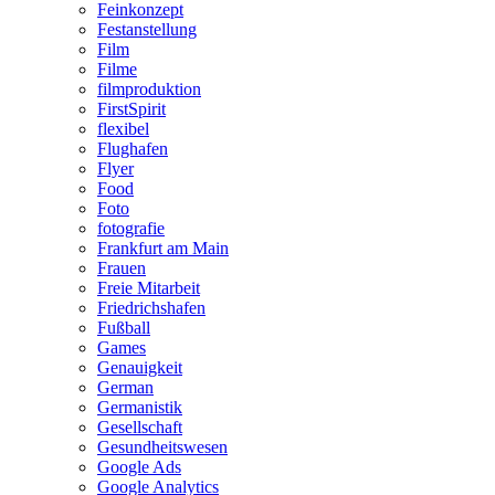
Feinkonzept
Festanstellung
Film
Filme
filmproduktion
FirstSpirit
flexibel
Flughafen
Flyer
Food
Foto
fotografie
Frankfurt am Main
Frauen
Freie Mitarbeit
Friedrichshafen
Fußball
Games
Genauigkeit
German
Germanistik
Gesellschaft
Gesundheitswesen
Google Ads
Google Analytics