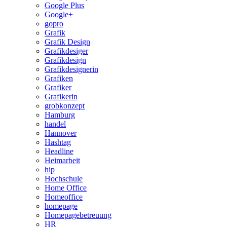
Google Plus
Google+
gopro
Grafik
Grafik Design
Grafikdesiger
Grafikdesign
Grafikdesignerin
Grafiken
Grafiker
Grafikerin
grobkonzept
Hamburg
handel
Hannover
Hashtag
Headline
Heimarbeit
hip
Hochschule
Home Office
Homeoffice
homepage
Homepagebetreuung
HR