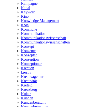
Kampagne
Kanal
Keyword
Kino
Knowledge Management
Köln
Kommune
Kommunikation
Kommunikationswissenschaft
Kommunikationswissenschaften
Konzept
Konzepte
Konzepter
Konzeption
Konzeptioner
Kreation
kreativ
Kreativagentur
Kreativität
Krefeld
Kreuzberg
Kultur
Kunden
Kundenberatung
Kundenbetreuung