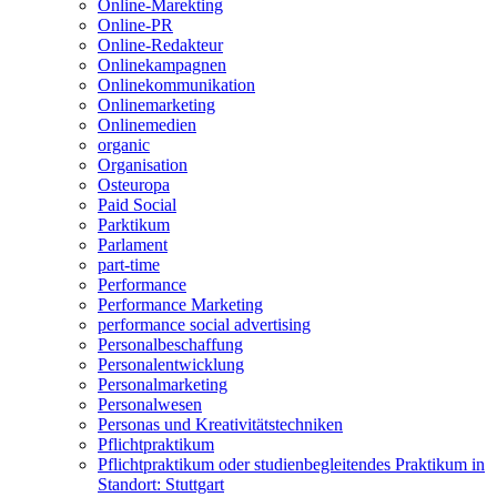
Online-Marekting
Online-PR
Online-Redakteur
Onlinekampagnen
Onlinekommunikation
Onlinemarketing
Onlinemedien
organic
Organisation
Osteuropa
Paid Social
Parktikum
Parlament
part-time
Performance
Performance Marketing
performance social advertising
Personalbeschaffung
Personalentwicklung
Personalmarketing
Personalwesen
Personas und Kreativitätstechniken
Pflichtpraktikum
Pflichtpraktikum oder studienbegleitendes Praktikum in
Standort: Stuttgart