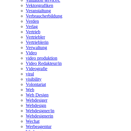
Valuation services.
Vektorgrafiken
Veranstaltung
Verbraucherbildung
Verden
Verlag
Vertrieb
Vertriebler
Vertrieblerin
Verwaltung
Video
video produktion
Video Redakteur/in
Videografie
viral
visibility
Volontariat
Web
Web Design
Webdesiger
Webdesign
Webdesigner/in
Webdesignerin
Wechat
Werbeagentur