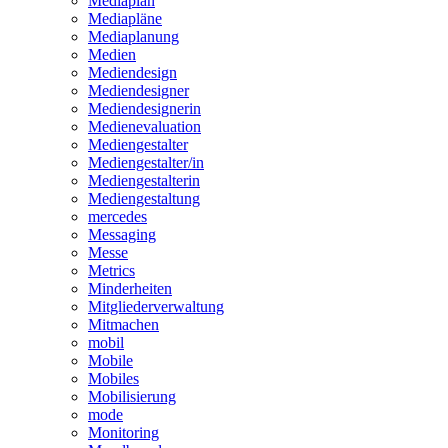
Mediaplan
Mediapläne
Mediaplanung
Medien
Mediendesign
Mediendesigner
Mediendesignerin
Medienevaluation
Mediengestalter
Mediengestalter/in
Mediengestalterin
Mediengestaltung
mercedes
Messaging
Messe
Metrics
Minderheiten
Mitgliederverwaltung
Mitmachen
mobil
Mobile
Mobiles
Mobilisierung
mode
Monitoring