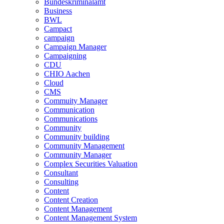
Bundeskriminalamt
Business
BWL
Campact
campaign
Campaign Manager
Campaigning
CDU
CHIO Aachen
Cloud
CMS
Commuity Manager
Communication
Communications
Community
Community building
Community Management
Community Manager
Complex Securities Valuation
Consultant
Consulting
Content
Content Creation
Content Management
Content Management System