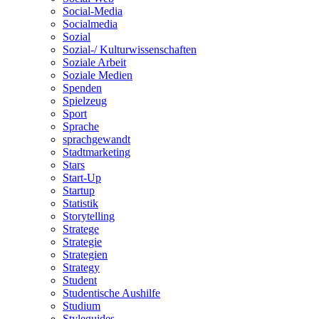
Social-Media
Socialmedia
Sozial
Sozial-/ Kulturwissenschaften
Soziale Arbeit
Soziale Medien
Spenden
Spielzeug
Sport
Sprache
sprachgewandt
Stadtmarketing
Stars
Start-Up
Startup
Statistik
Storytelling
Stratege
Strategie
Strategien
Strategy
Student
Studentische Aushilfe
Studium
Styleguides