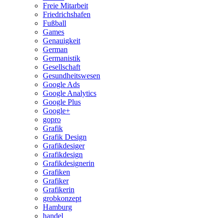
Freie Mitarbeit
Friedrichshafen
Fußball
Games
Genauigkeit
German
Germanistik
Gesellschaft
Gesundheitswesen
Google Ads
Google Analytics
Google Plus
Google+
gopro
Grafik
Grafik Design
Grafikdesiger
Grafikdesign
Grafikdesignerin
Grafiken
Grafiker
Grafikerin
grobkonzept
Hamburg
handel