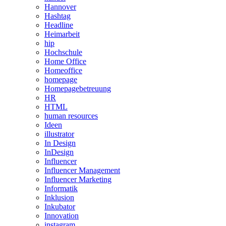
Hannover
Hashtag
Headline
Heimarbeit
hip
Hochschule
Home Office
Homeoffice
homepage
Homepagebetreuung
HR
HTML
human resources
Ideen
illustrator
In Design
InDesign
Influencer
Influencer Management
Influencer Marketing
Informatik
Inklusion
Inkubator
Innovation
instagram