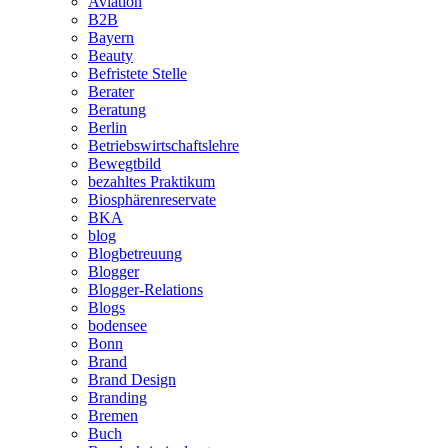
Aviation
B2B
Bayern
Beauty
Befristete Stelle
Berater
Beratung
Berlin
Betriebswirtschaftslehre
Bewegtbild
bezahltes Praktikum
Biosphärenreservate
BKA
blog
Blogbetreuung
Blogger
Blogger-Relations
Blogs
bodensee
Bonn
Brand
Brand Design
Branding
Bremen
Buch