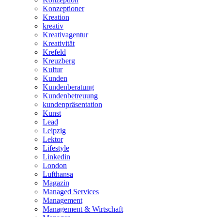
Konzeptioner
Kreation
kreativ
Kreativagentur
Kreativität
Krefeld
Kreuzberg
Kultur
Kunden
Kundenberatung
Kundenbetreuung
kundenpräsentation
Kunst
Lead
Leipzig
Lektor
Lifestyle
Linkedin
London
Lufthansa
Magazin
Managed Services
Management
Management & Wirtschaft