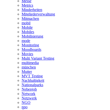
Messe
Metrics
Minderheiten
Mitgliederverwaltung
Mitmachen
mobil
Mobile
Mobiles
Mobilisierung
mode
Monitoring
Moodboards
Movies
Multi Variant Testing
multimedia
münchen
Mutter
MVT Testing
Nachhaltigkeit
Nationalparks
Nebenjob
Network
Netzwerk
NGO
npo