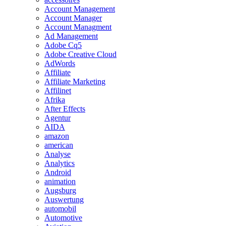
Account Management
Account Manager
Account Managment
Ad Management
Adobe Cq5
Adobe Creative Cloud
AdWords
Affiliate
Affiliate Marketing
Affilinet
Afrika
After Effects
Agentur
AIDA
amazon
american
Analyse
Analytics
Android
animation
Augsburg
Auswertung
automobil
Automotive