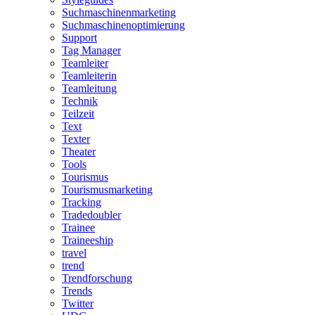
Suchmaschinenmarketing
Suchmaschinenoptimierung
Support
Tag Manager
Teamleiter
Teamleiterin
Teamleitung
Technik
Teilzeit
Text
Texter
Theater
Tools
Tourismus
Tourismusmarketing
Tracking
Tradedoubler
Trainee
Traineeship
travel
trend
Trendforschung
Trends
Twitter