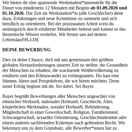
Wir bieten dir eine spannende Werkstudent*innenstelle für die
Dauer von mindestens 12 Monaten mit Beginn
ab 01.09.2026 und
01.10.2026
. Die Zeit als Werkstudent*in (alle Geschlecher) dient
dazu, Erfahrungen und neue Kenntnisse zu sammeln und sich
beruflich zu orientieren. Bei der praxisnahen Arbeit wirst du
umfangreich durch erfahrene Mitarbeiter betreut und kannst so das
theoretische Wissen vertiefen. Wir freuen uns auf deinen
Lebenslauf!#LI-DE
DEINE BEWERBUNG
Dies ist deine Chance, dich mit uns gemeinsam den größten
globalen Herausforderungen unserer Zeit zu stellen: die Gesundheit
der Menschen zu erhalten, die wachsende Weltbevölkerung zu
ernähren und den Klimawandel zu verlangsamen. Du hast eine
Stimme, Ideen und Perspektiven, die wir hören möchten. Denn
unser Erfolg beginnt mit dir. Sei dabei. Sei Bayer.
Bayer begrüßt Bewerbungen aller Menschen ungeachtet von
ethnischer Herkunft, nationaler Herkunft, Geschlecht, Alter,
körperlichen Merkmalen, sozialer Herkunft, Behinderung,
Mitgliedschaft in einer Gewerkschaft, Religion, Familienstand,
Schwangerschaft, sexueller Orientierung, Geschlechtsidentität oder
einem anderen sachfremden Kriterium nach geltendem Recht. Wir
bekennen uns zu dem Grundsatz, alle Bewerber*innen fair zu