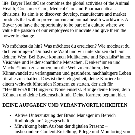
life. Bayer HealthCare combines the global activities of the Animal
Health, Consumer Care, Medical Care and Pharmaceuticals
divisions. Its aim is to discover, develop, manufacture and market
products that will improve human and animal health worldwide. At
Bayer you have the opportunity to be part of a culture where we
value the passion of our employees to innovate and give them the
power to change.
Wo möchtest du hin? Was möchtest du erreichen? Wie möchtest du
dich einbringen? Du hast die Wahl und wir unterstützen dich auf
deinem Weg. Bei Bayer kommen Multitalente und Spezialist*innen,
Visionäre und leidenschaftliche Menschen, Denker*innen und
Macher*innen zusammen, um die Welt zu ernähren, den
Klimawandel zu verlangsamen und gesündere, nachhaltigere Leben
für alle zu schaffen. Dies ist die Gelegenheit, deine Karriere bei
einem weltweit führenden Konzern zu starten, der sich für
#HealthForAll #HungerForNone einsetzt. Bringe deine Ideen, dein
Können und deine Leidenschaft mit. Deine Karriere beginnt hier.
DEINE AUFGABEN UND VERANTWORTLICHKEITEN
Aktive Unterstützung der Brand Manager im Bereich
Radiologie im Tagesgeschäft
Mitwirkung beim Ausbau der digitalen Präsenz –
insbesondere Content-Erstellung, Pflege und Monitoring von