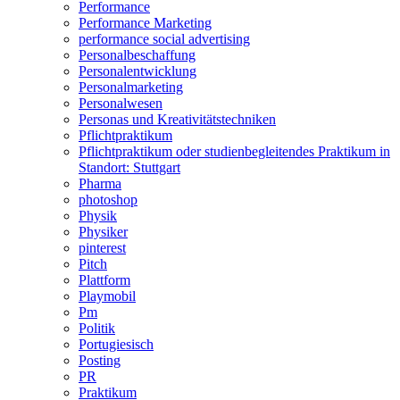
Performance
Performance Marketing
performance social advertising
Personalbeschaffung
Personalentwicklung
Personalmarketing
Personalwesen
Personas und Kreativitätstechniken
Pflichtpraktikum
Pflichtpraktikum oder studienbegleitendes Praktikum in
Standort: Stuttgart
Pharma
photoshop
Physik
Physiker
pinterest
Pitch
Plattform
Playmobil
Pm
Politik
Portugiesisch
Posting
PR
Praktikum