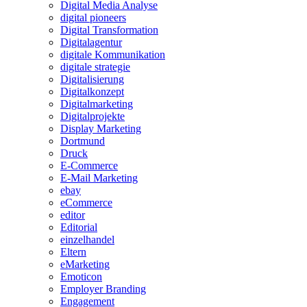
Digital Media Analyse
digital pioneers
Digital Transformation
Digitalagentur
digitale Kommunikation
digitale strategie
Digitalisierung
Digitalkonzept
Digitalmarketing
Digitalprojekte
Display Marketing
Dortmund
Druck
E-Commerce
E-Mail Marketing
ebay
eCommerce
editor
Editorial
einzelhandel
Eltern
eMarketing
Emoticon
Employer Branding
Engagement