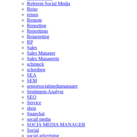
Referent Social Media
Reise
reisen
Remote
Reporting
Reportings
Retargeting
RP
Sales
Sales Manager
Sales Managerin
schmuck
schreiben
SEA
SEM
seniorsocialmediamanager
Sentiment-Analyse
SEO
Service
shop
Snapchat
socail media
SOCIA MEDIA MANAGER
Social
social advertsing