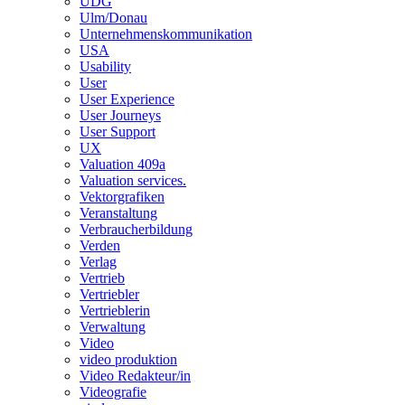
UDG
Ulm/Donau
Unternehmenskommunikation
USA
Usability
User
User Experience
User Journeys
User Support
UX
Valuation 409a
Valuation services.
Vektorgrafiken
Veranstaltung
Verbraucherbildung
Verden
Verlag
Vertrieb
Vertriebler
Vertrieblerin
Verwaltung
Video
video produktion
Video Redakteur/in
Videografie