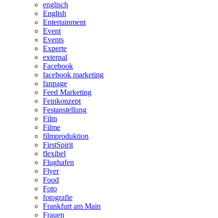
englisch
English
Entertainment
Event
Events
Experte
external
Facebook
facebook marketing
fanpage
Feed Marketing
Feinkonzept
Festanstellung
Film
Filme
filmproduktion
FirstSpirit
flexibel
Flughafen
Flyer
Food
Foto
fotografie
Frankfurt am Main
Frauen