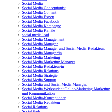
Social Media
Social Media Conceptionist
Social Media Content
Social Media Expert
Social Media Facebook
Social Media Kampagne
Social Media Kanäle
social media lead
Social Media Management
Social Media Manager
Social Media Manager und Social Media-Redakteur.
Social Media Manager/in
Social Media Marketing
Social Media Marketing Manager
Social Media Redakteur/in
Social Media Relations
Social Media Strategie
Social Media Support
Social Media und Social Media Manager.
Social Media Werkstudent Online-Marketing Marketing
und Kommunikation
Social Media-Konzeptioner
Social Media-Redakteur
Social Relations
Social Web