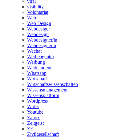
viral
visibility
Volontariat
Web
Web Design
Webdesiger
Webdesign
Webdesigner/in
Webdesignerin
Wechat
Werbeagentur
Werbung
Werkstudent
Whatsapp
Wirtschaft
Wirtschaftswissenschaften
Wissensmanagement
Wissensplatform
Wordpress
Writer
Youtube
Zanox
Zeitgeist
ZF
Zivilgesellschaft