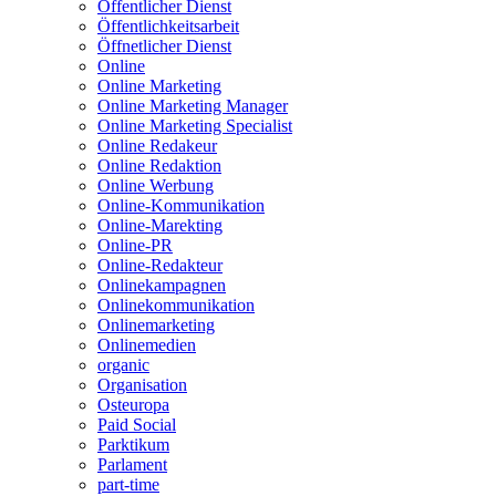
Öffentlicher Dienst
Öffentlichkeitsarbeit
Öffnetlicher Dienst
Online
Online Marketing
Online Marketing Manager
Online Marketing Specialist
Online Redakeur
Online Redaktion
Online Werbung
Online-Kommunikation
Online-Marekting
Online-PR
Online-Redakteur
Onlinekampagnen
Onlinekommunikation
Onlinemarketing
Onlinemedien
organic
Organisation
Osteuropa
Paid Social
Parktikum
Parlament
part-time