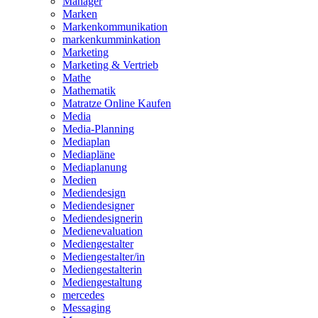
Manager
Marken
Markenkommunikation
markenkumminkation
Marketing
Marketing & Vertrieb
Mathe
Mathematik
Matratze Online Kaufen
Media
Media-Planning
Mediaplan
Mediapläne
Mediaplanung
Medien
Mediendesign
Mediendesigner
Mediendesignerin
Medienevaluation
Mediengestalter
Mediengestalter/in
Mediengestalterin
Mediengestaltung
mercedes
Messaging