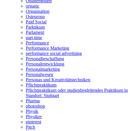
Onlinemedien
organic
Organisation
Osteuropa
Paid Social
Parktikum
Parlament
part-time
Performance
Performance Marketing
performance social advertising
Personalbeschaffung
Personalentwicklung
Personalmarketing
Personalwesen
Personas und Kreativitätstechniken
Pflichtpraktikum
Pflichtpraktikum oder studienbegleitendes Praktikum in
Standort: Stuttgart
Pharma
photoshop
Physik
Physiker
pinterest
Pitch