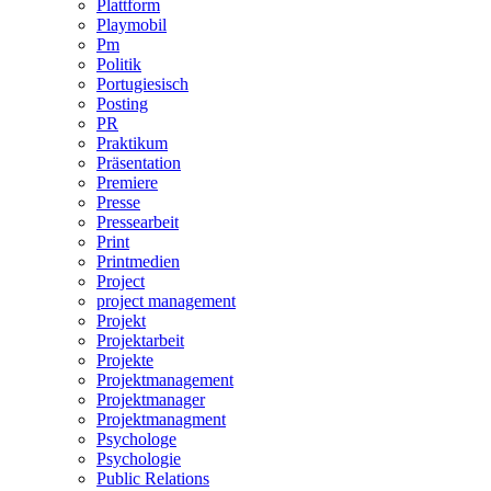
Plattform
Playmobil
Pm
Politik
Portugiesisch
Posting
PR
Praktikum
Präsentation
Premiere
Presse
Pressearbeit
Print
Printmedien
Project
project management
Projekt
Projektarbeit
Projekte
Projektmanagement
Projektmanager
Projektmanagment
Psychologe
Psychologie
Public Relations