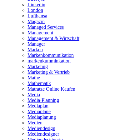
Linkedin
London
Lufthansa
Magazin
Managed Services
Management
Management & Wirtschaft
Manager
Marken
Markenkommunikation
markenkumminkation
Marketing
Marketing & Vertrieb
Mathe
Mathematik
Matratze Online Kaufen
Media
Media-Planning
Mediaplan
Mediapläne
Mediaplanung
Medien
Mediendesign
Mediendesigner
Mediendesignerin