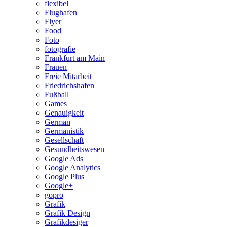
flexibel
Flughafen
Flyer
Food
Foto
fotografie
Frankfurt am Main
Frauen
Freie Mitarbeit
Friedrichshafen
Fußball
Games
Genauigkeit
German
Germanistik
Gesellschaft
Gesundheitswesen
Google Ads
Google Analytics
Google Plus
Google+
gopro
Grafik
Grafik Design
Grafikdesiger