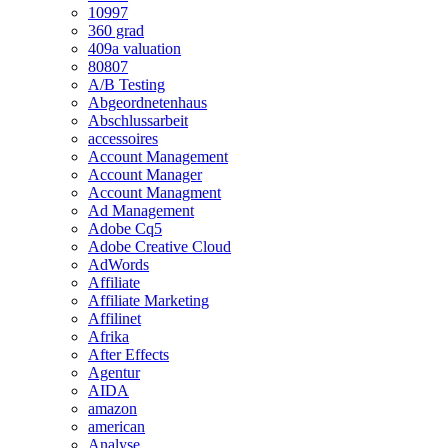
10997
360 grad
409a valuation
80807
A/B Testing
Abgeordnetenhaus
Abschlussarbeit
accessoires
Account Management
Account Manager
Account Managment
Ad Management
Adobe Cq5
Adobe Creative Cloud
AdWords
Affiliate
Affiliate Marketing
Affilinet
Afrika
After Effects
Agentur
AIDA
amazon
american
Analyse