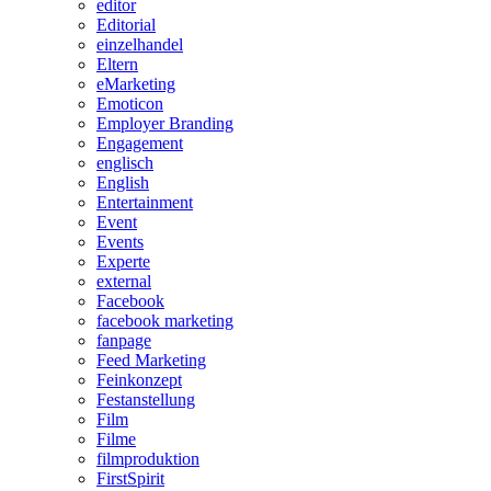
editor
Editorial
einzelhandel
Eltern
eMarketing
Emoticon
Employer Branding
Engagement
englisch
English
Entertainment
Event
Events
Experte
external
Facebook
facebook marketing
fanpage
Feed Marketing
Feinkonzept
Festanstellung
Film
Filme
filmproduktion
FirstSpirit