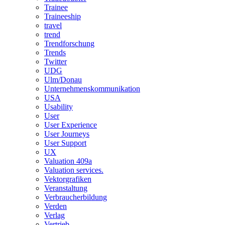
Trainee
Traineeship
travel
trend
Trendforschung
Trends
Twitter
UDG
Ulm/Donau
Unternehmenskommunikation
USA
Usability
User
User Experience
User Journeys
User Support
UX
Valuation 409a
Valuation services.
Vektorgrafiken
Veranstaltung
Verbraucherbildung
Verden
Verlag
Vertrieb