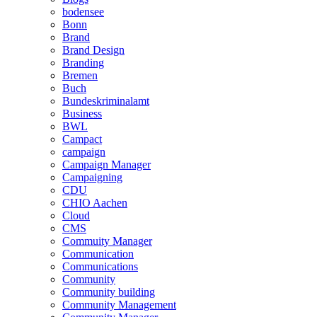
bodensee
Bonn
Brand
Brand Design
Branding
Bremen
Buch
Bundeskriminalamt
Business
BWL
Campact
campaign
Campaign Manager
Campaigning
CDU
CHIO Aachen
Cloud
CMS
Commuity Manager
Communication
Communications
Community
Community building
Community Management