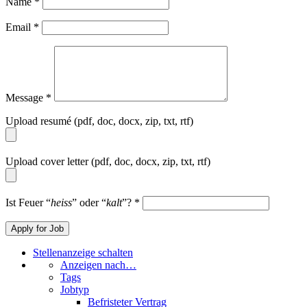
Name
*
Email
*
Message
*
Upload resumé (pdf, doc, docx, zip, txt, rtf)
Upload cover letter (pdf, doc, docx, zip, txt, rtf)
Ist Feuer “
heiss
” oder “
kalt
”?
*
Stellenanzeige schalten
Anzeigen nach…
Tags
Jobtyp
Befristeter Vertrag