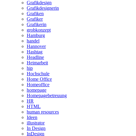
Grafikdesign
Grafikdesignerin
Grafiken
Grafiker
Grafikerin
grobkonzept
Hamburg
handel
Hannover
Hashtag
Headline
Heimarbeit
hip
Hochschule
Home Office
Homeoffice
homepage
Homepagebetreuung
HR
HTML
human resources
Ideen
illustrator
In Design
InDesign