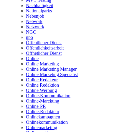
MVT Testing
Nachhaltigkeit
Nationalparks
Nebenjob
Network
Netzwerk
NGO
npo
Öffentlicher Dienst
Öffentlichkeitsarbeit
Öffnetlicher Dienst
Online
Online Marketing
Online Marketing Manager
Online Marketing Specialist
Online Redakeur
Online Redaktion
Online Werbung
Online-Kommunikation
Online-Marekting
Online-PR
Online-Redakteur
Onlinekampagnen
Onlinekommunikation
Onlinemarketing