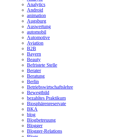
Analytics
Android
animation
Augsburg
Auswertung
automobil
Automotive
Aviation
B2B
Bayern
Beauty
Befristete Stelle
Berater
Beratung
Berlin
Betriebswirtschaftslehre
Bewegtbild
bezahltes Praktikum
Biosphärenreservate
BKA
blog
Blogbetreuung
Blogger
Blogger-Relations
Blogs