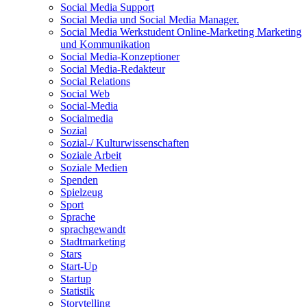
Social Media Support
Social Media und Social Media Manager.
Social Media Werkstudent Online-Marketing Marketing
und Kommunikation
Social Media-Konzeptioner
Social Media-Redakteur
Social Relations
Social Web
Social-Media
Socialmedia
Sozial
Sozial-/ Kulturwissenschaften
Soziale Arbeit
Soziale Medien
Spenden
Spielzeug
Sport
Sprache
sprachgewandt
Stadtmarketing
Stars
Start-Up
Startup
Statistik
Storytelling