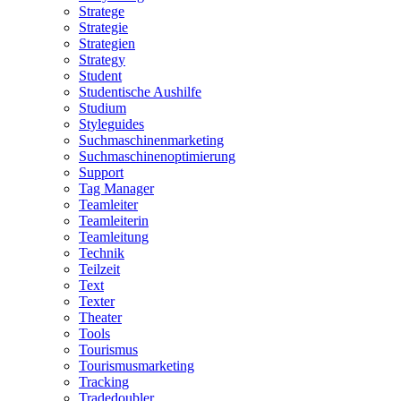
Stratege
Strategie
Strategien
Strategy
Student
Studentische Aushilfe
Studium
Styleguides
Suchmaschinenmarketing
Suchmaschinenoptimierung
Support
Tag Manager
Teamleiter
Teamleiterin
Teamleitung
Technik
Teilzeit
Text
Texter
Theater
Tools
Tourismus
Tourismusmarketing
Tracking
Tradedoubler