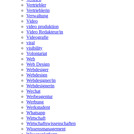
Vertriebler
Vertrieblerin
Verwaltung
Video
video produktion
Video Redakteur/in
Videografie
viral
visibility
Volontariat
Web
Web Design
Webdesiger
Webdesign
Webdesigner/in
Webdesignerin
Wechat
Werbeagentur
Werbung
Werkstudent
Whatsapp
Wirtschaft
Wirtschaftswissenschaften
Wissensmanagement