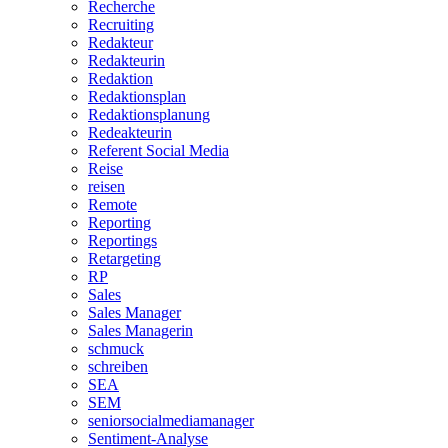
Recherche
Recruiting
Redakteur
Redakteurin
Redaktion
Redaktionsplan
Redaktionsplanung
Redeakteurin
Referent Social Media
Reise
reisen
Remote
Reporting
Reportings
Retargeting
RP
Sales
Sales Manager
Sales Managerin
schmuck
schreiben
SEA
SEM
seniorsocialmediamanager
Sentiment-Analyse