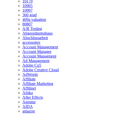
10179
10965
10997
360 grad
409a valuation
80807
A/B Testing
Abgeordnetenhaus
Abschlussarbeit
accessoires
Account Management
Account Manager
Account Managment
Ad Management
Adobe Cq5
Adobe Creative Cloud
AdWords
Affiliate
Affiliate Marketing
Affilinet
Afrika
After Effects
Agentur
AIDA
amazon