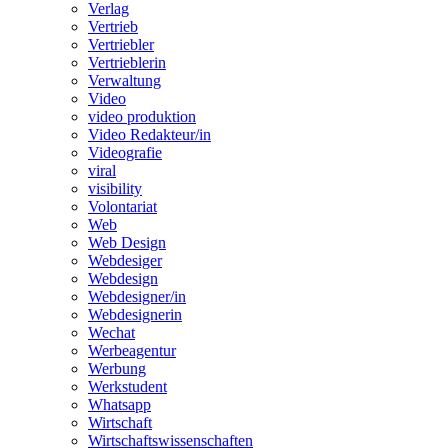
Verlag
Vertrieb
Vertriebler
Vertrieblerin
Verwaltung
Video
video produktion
Video Redakteur/in
Videografie
viral
visibility
Volontariat
Web
Web Design
Webdesiger
Webdesign
Webdesigner/in
Webdesignerin
Wechat
Werbeagentur
Werbung
Werkstudent
Whatsapp
Wirtschaft
Wirtschaftswissenschaften