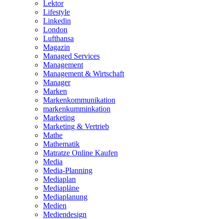
Lektor
Lifestyle
Linkedin
London
Lufthansa
Magazin
Managed Services
Management
Management & Wirtschaft
Manager
Marken
Markenkommunikation
markenkumminkation
Marketing
Marketing & Vertrieb
Mathe
Mathematik
Matratze Online Kaufen
Media
Media-Planning
Mediaplan
Mediapläne
Mediaplanung
Medien
Mediendesign