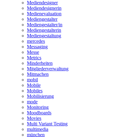
Mediendesigner
Mediendesignerin
Medienevaluation
Mediengestalter
Mediengestalter/in
Mediengestalterin
Mediengestaltung
mercedes
Messaging
Messe
Metrics
Minderheiten
Mitgliederverwaltung
Mitmachen
mobil
Mobile
Mobiles
Mobilisierung
mode
Monitoring
Moodboards
Movies
Multi Variant Testing
multimedia
münchen