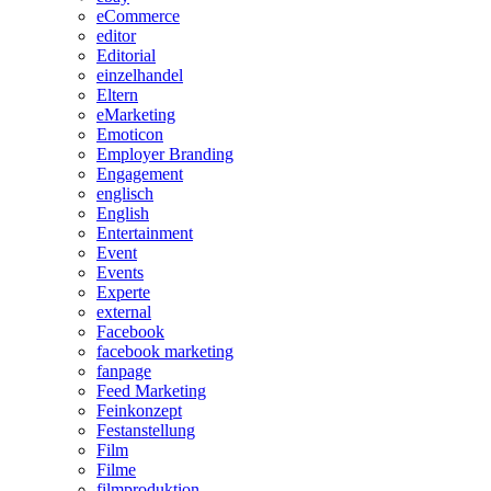
eCommerce
editor
Editorial
einzelhandel
Eltern
eMarketing
Emoticon
Employer Branding
Engagement
englisch
English
Entertainment
Event
Events
Experte
external
Facebook
facebook marketing
fanpage
Feed Marketing
Feinkonzept
Festanstellung
Film
Filme
filmproduktion