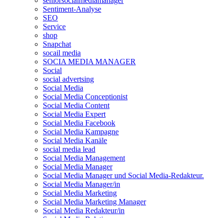
seniorsocialmediamanager
Sentiment-Analyse
SEO
Service
shop
Snapchat
socail media
SOCIA MEDIA MANAGER
Social
social advertsing
Social Media
Social Media Conceptionist
Social Media Content
Social Media Expert
Social Media Facebook
Social Media Kampagne
Social Media Kanäle
social media lead
Social Media Management
Social Media Manager
Social Media Manager und Social Media-Redakteur.
Social Media Manager/in
Social Media Marketing
Social Media Marketing Manager
Social Media Redakteur/in