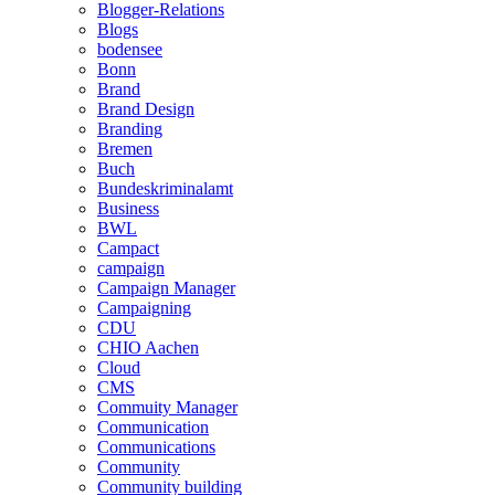
Blogger-Relations
Blogs
bodensee
Bonn
Brand
Brand Design
Branding
Bremen
Buch
Bundeskriminalamt
Business
BWL
Campact
campaign
Campaign Manager
Campaigning
CDU
CHIO Aachen
Cloud
CMS
Commuity Manager
Communication
Communications
Community
Community building