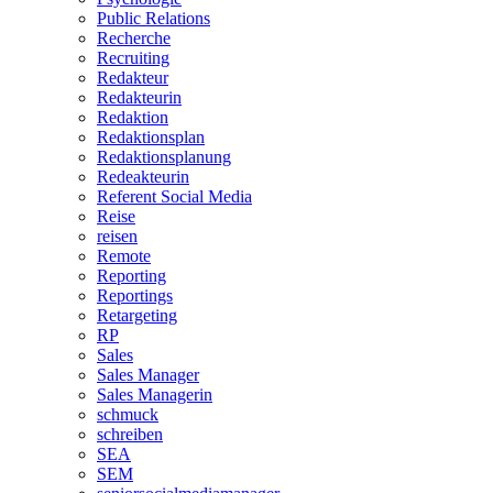
Public Relations
Recherche
Recruiting
Redakteur
Redakteurin
Redaktion
Redaktionsplan
Redaktionsplanung
Redeakteurin
Referent Social Media
Reise
reisen
Remote
Reporting
Reportings
Retargeting
RP
Sales
Sales Manager
Sales Managerin
schmuck
schreiben
SEA
SEM