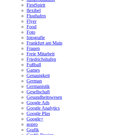
FirstSpirit
flexibel
Flughafen
Flyer
Food
Foto
fotografie
Frankfurt am Main
Frauen
Freie Mitarbeit
Friedrichshafen
Fußball
Games
Genauigkeit
German
Germanistik
Gesellschaft
Gesundheitswesen
Google Ads
Google Analytics
Google Plus
Google+
gopro
Grafik