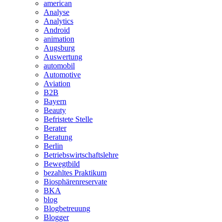
american
Analyse
Analytics
Android
animation
Augsburg
Auswertung
automobil
Automotive
Aviation
B2B
Bayern
Beauty
Befristete Stelle
Berater
Beratung
Berlin
Betriebswirtschaftslehre
Bewegtbild
bezahltes Praktikum
Biosphärenreservate
BKA
blog
Blogbetreuung
Blogger