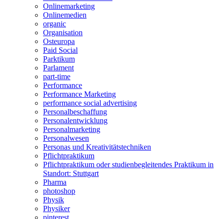
Onlinemarketing
Onlinemedien
organic
Organisation
Osteuropa
Paid Social
Parktikum
Parlament
part-time
Performance
Performance Marketing
performance social advertising
Personalbeschaffung
Personalentwicklung
Personalmarketing
Personalwesen
Personas und Kreativitätstechniken
Pflichtpraktikum
Pflichtpraktikum oder studienbegleitendes Praktikum in
Standort: Stuttgart
Pharma
photoshop
Physik
Physiker
pinterest