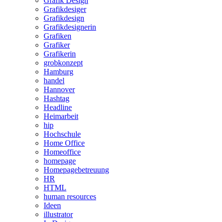
Grafik Design
Grafikdesiger
Grafikdesign
Grafikdesignerin
Grafiken
Grafiker
Grafikerin
grobkonzept
Hamburg
handel
Hannover
Hashtag
Headline
Heimarbeit
hip
Hochschule
Home Office
Homeoffice
homepage
Homepagebetreuung
HR
HTML
human resources
Ideen
illustrator