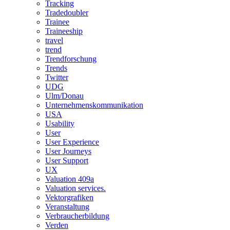
Tracking
Tradedoubler
Trainee
Traineeship
travel
trend
Trendforschung
Trends
Twitter
UDG
Ulm/Donau
Unternehmenskommunikation
USA
Usability
User
User Experience
User Journeys
User Support
UX
Valuation 409a
Valuation services.
Vektorgrafiken
Veranstaltung
Verbraucherbildung
Verden